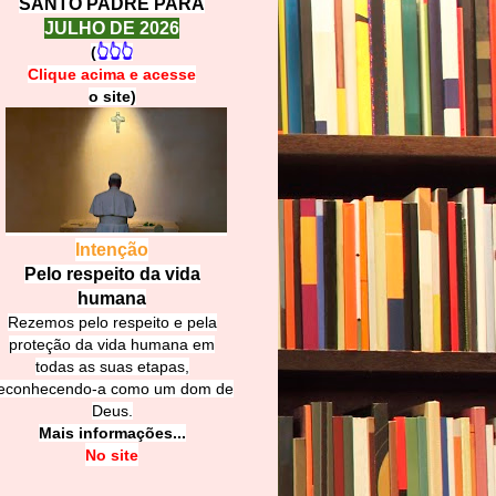
SANTO PADRE PARA
JULHO DE 2026
(
👆👆👆
Clique acima e
a
cesse
o site)
Intenção
Pelo respeito da vida
humana
Rezemos pelo respeito e pela
proteção da vida humana em
todas as suas etapas,
econhecendo-a como um dom de
Deus.
Mais informações...
No site