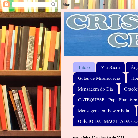
Início
Via-Sacra
Âng
Gotas de Misericórdia
Hom
Mensagem do Dia
Oraçõe
CATEQUESE - Papa Francisco
Mensagens em Power Point
OFÍCIO DA IMACULADA C
sexta-feira, 30 de junho de 2023