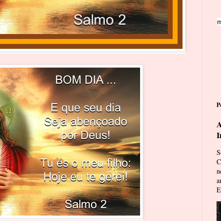
m
P
A
I
S
C
n
a
E