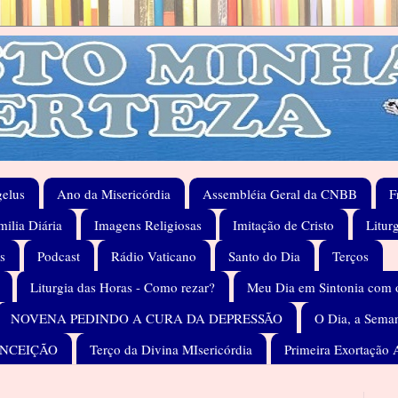
elus
Ano da Misericórdia
Assembléia Geral da CNBB
F
ilia Diária
Imagens Religiosas
Imitação de Cristo
Litur
s
Podcast
Rádio Vaticano
Santo do Dia
Terços
Liturgia das Horas - Como rezar?
Meu Dia em Sintonia com 
NOVENA PEDINDO A CURA DA DEPRESSÃO
O Dia, a Seman
ONCEIÇÃO
Terço da Divina MIsericórdia
Primeira Exortação 