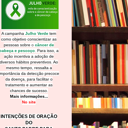
A campanha
Julho Verde
tem
como objetivo conscientizar as
pessoas sobre
o
câncer de
cabeça e pescoço
.
Para isso, a
ação incentiva a adoção de
diversos hábitos preventivos. Ao
mesmo tempo, ressalta a
importância da detecção precoce
da doença, para facilitar o
tratamento e aumentar as
chances de sucesso.
Mais informações...
No site
INTENÇÕES DE ORAÇÃO
DO