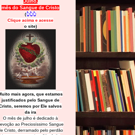
Julho,
mês do Sangue de Cristo
(
👆👆👆
Clique acima e
a
cesse
o site)
Muito mais agora, que estamos
justificados pelo Sangue de
Cri
sto, seremos por Ele salvos
da ira
O mês de julho é dedicado à
evoção ao Preciosíssimo Sangue
de Cristo, derramado pelo perdão