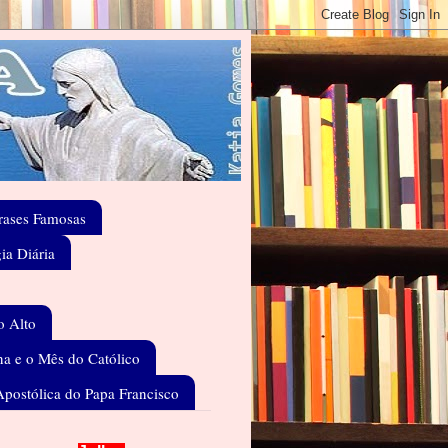
rases Famosas
gia Diária
o Alto
a e o Mês do Católico
Apostólica do Papa Francisco