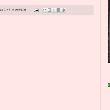
às 23h 51m
09:56:00
o