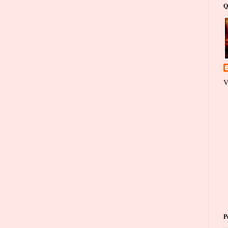
Q
V
P