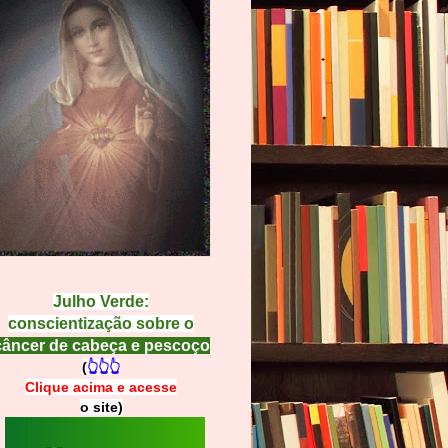
Julho Verde:
conscientização sobre o
câncer de cabeça e pescoço
(
👆👆👆
Clique acima e
a
cesse
o site)