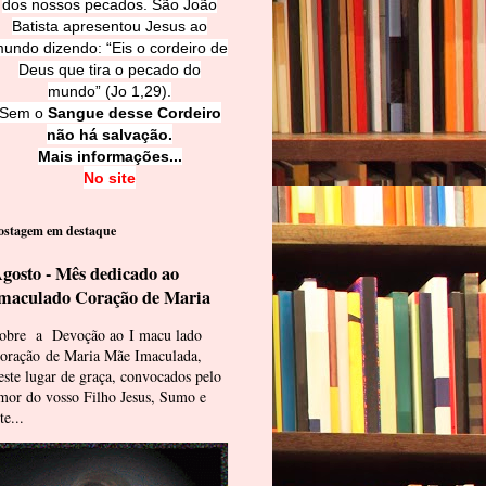
dos nossos pecados. São João
Batista apresentou Jesus ao
undo dizendo: “Eis o cordeiro de
Deus que tira o pecado do
mundo” (Jo 1,29).
Sem o
Sangue desse Cordeiro
não há salvação.
Mais informações...
No site
ostagem em destaque
gosto - Mês dedicado ao
maculado Coração de Maria
obre a Devoção ao I macu lado
oração de Maria Mãe Imaculada,
este lugar de graça, convocados pelo
mor do vosso Filho Jesus, Sumo e
te...