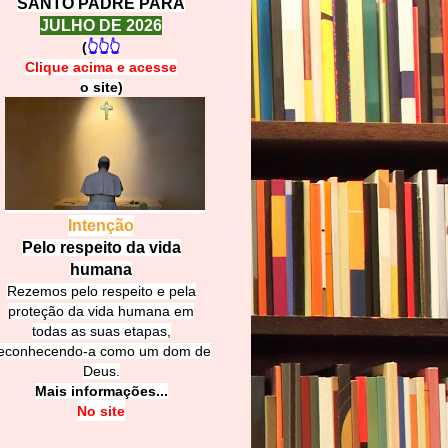
SANTO PADRE PARA
JULHO DE 2026
(
👆👆👆
Clique acima e
a
cesse
o site)
Intenção
Pelo respeito da vida
humana
Rezemos pelo respeito e pela
proteção da vida humana em
todas as suas etapas,
econhecendo-a como um dom de
Deus.
Mais informações...
No site