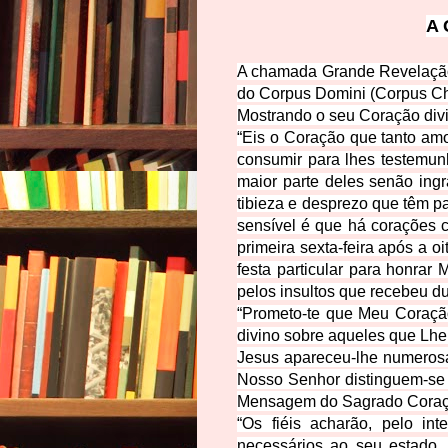
A
A chamada Grande
Revelação
do Corpus Domini (Corpus Chr
Mostrando o seu Coração divi
“
Eis o Coração que tanto am
consumir para lhes testemu
maior parte deles senão ingra
tibieza e desprezo que têm p
sensível é que há corações 
primeira sexta-feira após a 
festa particular para honra
pelos insultos que recebeu du
“
Prometo-te que Meu Coração
divino sobre aqueles que Lhe
Jesus apareceu-lhe numeros
Nosso Senhor distinguem-se 
Mensagem do Sagrado Coração
“
Os fiéis acharão, pelo in
necessários ao seu estado, 