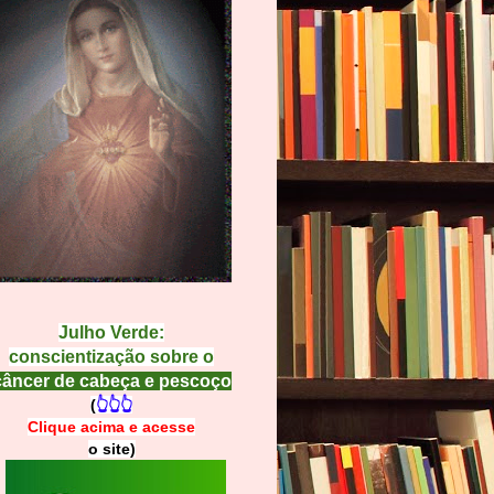
Julho Verde:
conscientização sobre o
câncer de cabeça e pescoço
(
👆👆👆
Clique acima e
a
cesse
o site)