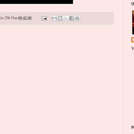
Q
às 23h 51m
09:42:00
V
o
P