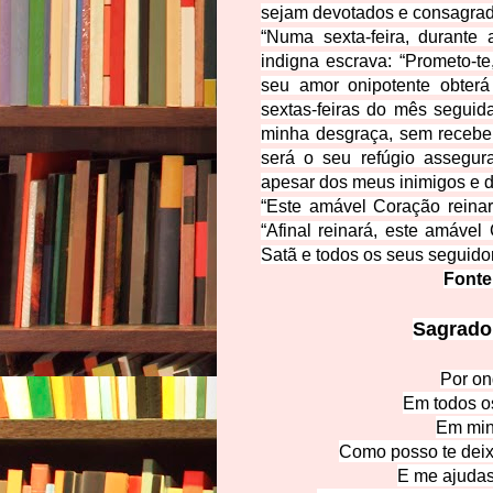
sejam devotados e consagrad
“
Numa sexta-feira, durante
indigna escrava: “Prometo-t
seu amor onipotente obter
sextas-feiras do mês seguid
minha desgraça, sem recebe
será o seu refúgio assegur
apesar dos meus inimigos e d
“
Este amável Coração reinará
“Afinal reinará, este amáve
Satã e todos os seus seguido
Fonte
Sagrado 
Por on
Em todos o
Em min
Como posso te dei
E me ajudas