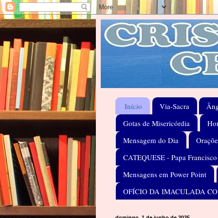
Início
Via-Sacra
Âng
Gotas de Misericórdia
Hom
Mensagem do Dia
Oraçõe
CATEQUESE - Papa Francisco
Mensagens em Power Point
OFÍCIO DA IMACULADA C
domingo, 1 de junho de 2025