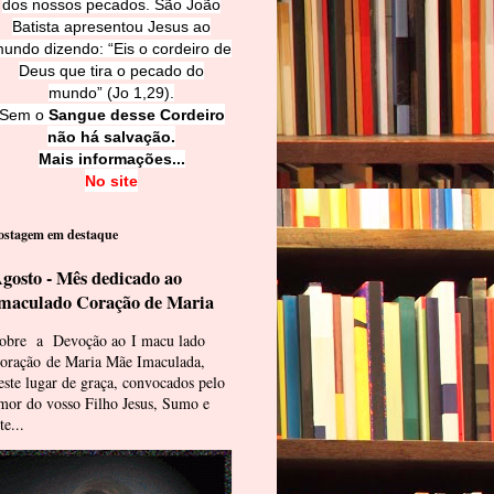
dos nossos pecados. São João
Batista apresentou Jesus ao
undo dizendo: “Eis o cordeiro de
Deus que tira o pecado do
mundo” (Jo 1,29).
Sem o
Sangue desse Cordeiro
não há salvação.
Mais informações...
No site
ostagem em destaque
gosto - Mês dedicado ao
maculado Coração de Maria
obre a Devoção ao I macu lado
oração de Maria Mãe Imaculada,
este lugar de graça, convocados pelo
mor do vosso Filho Jesus, Sumo e
te...