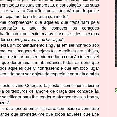
u em todas as suas empresas, a consolação nas suas
 neste sagrado Coração que alcançarão um lugar de
 principalmente na hora da sua morte”.
-me compreender que aqueles que trabalham pela
contrarão a arte de comover os corações
lharão com um êxito maravilhoso se eles mesmos
terna devoção ao divino Coração”.
ebia um contentamento singular em ser honrado sob
rne, cuja imagem desejava fosse exibida em público,
ou – de tocar por seu intermédio o coração insensível
 que derramaria em abundância todos os dons que
odos aqueles que O honrassem; e que em todo lugar
entada para ser objeto de especial honra ela atrairia
 neste divino Coração; (...) estou como num abismo
la os tesouros de amor e de graça que concede às
sacrificam para lhe render e alcançar toda a honra,
azes”.
to que recebe em ser amado, conhecido e venerado
 grande que prometeu-me que todos aqueles que Lhe