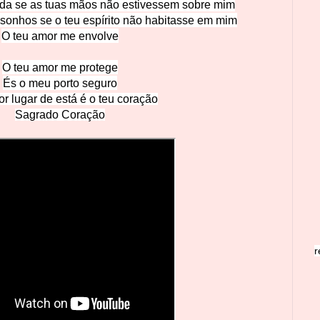
da se as tuas mãos não estivessem sobre mim
onhos se o teu espírito não habitasse em mim
O teu amor me envolve
O teu amor me protege
És o meu porto seguro
r lugar de está é o teu co
ração
Sagrado C
oração
r