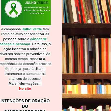
A campanha
Julho Verde
tem
como objetivo conscientizar as
pessoas sobre
o
câncer de
cabeça e pescoço
.
Para isso, a
ação incentiva a adoção de
diversos hábitos preventivos. Ao
mesmo tempo, ressalta a
importância da detecção precoce
da doença, para facilitar o
tratamento e aumentar as
chances de sucesso.
Mais informações...
No site
INTENÇÕES DE ORAÇÃO
DO