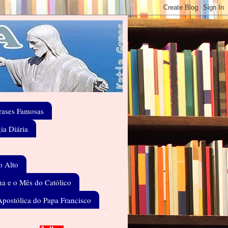
rases Famosas
gia Diária
o Alto
a e o Mês do Católico
Apostólica do Papa Francisco