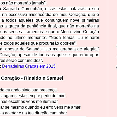
os não morrerão jamais”.
 a Sagrada Comunhão, disse estas palavras à sua
e, na excessiva misericórdia do meu Coração, que o
á a todos aqueles que comunguem nove primeiras
as a graça da penitência final, que não morrerão na
r os seus sacramentos e que o Meu divino Coração
ado no último momento”. “Nada temas, Eu reinarei
e todos aqueles que procurarão opor-se”.
, apesar de Satanás. Isto me arrebata de alegria.”
l Coração, apesar de todos os que se quererão opor.
res serão confundidos”.
:
Derradeiras Graças em 2015
Coração - Rinaldo e
Samuel
de eu ando sinto
sua presença
s lugares está sempre perto de mim
has escolhas vens me iluminar
xar se mesmo quando eu erro vens me amar
 a acertar e na tua direção caminhar