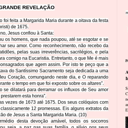
 GRANDE R
EVELAÇÃO
m
 foi feita a Margarida Maria durante a oitava da festa
isti) de 1675.
no, Jesus confiou à Santa:
ou os homens, que nada poupou, até se esgotar e se
nhar seu amor. Como reconhecimento, não recebo da
tidões, pelas suas irreverências, sacrilégios, e pela
ara comigo na Eucaristia. Entretanto, o que Me é mais
P
consagrados que agem assim. Por isto te peço que a
oitava do Santíssimo Sacramento seja dedicada a uma
A
r Meu Coração, comungando neste dia, e O reparando
I
rante o tempo em que foi exposto sobre os altares”.
S
 se dilatará para derramar os influxos de Seu amor
C
 prestarem esta honra”.
n
as vezes de 1673 até 1675. Dos seus colóquios com
a
classicamente 12 promessas. Eis alguns extratos da
E
 de Jesus a Santa Margarida Maria. (10)
termédio desta devoção amável, todos os socorros
ou seja, a paz nas suas família, o alívio nos seus