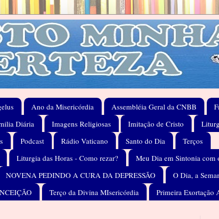
elus
Ano da Misericórdia
Assembléia Geral da CNBB
F
ilia Diária
Imagens Religiosas
Imitação de Cristo
Litur
s
Podcast
Rádio Vaticano
Santo do Dia
Terços
Liturgia das Horas - Como rezar?
Meu Dia em Sintonia com 
NOVENA PEDINDO A CURA DA DEPRESSÃO
O Dia, a Seman
ONCEIÇÃO
Terço da Divina MIsericórdia
Primeira Exortação 