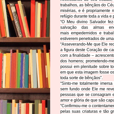
trabalhos, as bênçãos do Cé
misérias, e é propriamente
refúgio durante toda a vida e
“
O Meu divino Salvador fez
salvação das almas en
mais empedernidos e traba
estiverem penetrados de uma 
“
Asseverando-Me que Ele rec
a figura deste Coração de ca
com a finalidade – acrescent
dos homens; prometendo-me
possui em plenitude sobre t
em que esta imagem fosse ost
toda sorte de bênçãos”.
“
Sinto-me totalmente imersa
sem fundo onde Ele me reve
pessoas que se consagram e 
amor e glória de que são cap
“
Confirmou-me o contentamen
pelas suas criaturas e tão