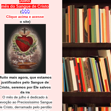
Julho,
mês do Sangue de Cristo
(
👆👆👆
Clique acima e
a
cesse
o site)
Muito mais agora, que estamos
justificados pelo Sangue de
Cri
sto, seremos por Ele salvos
da ira
O mês de julho é dedicado à
evoção ao Preciosíssimo Sangue
de Cristo, derramado pelo perdão