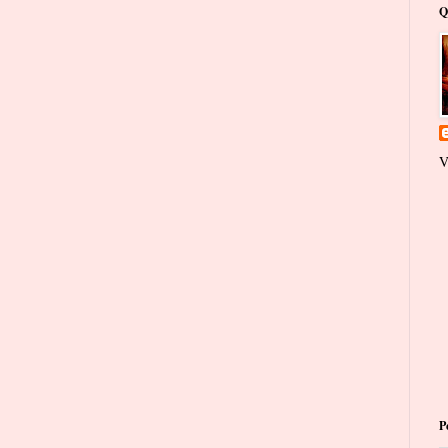
Q
V
P