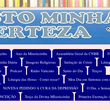
elus
Ano da Misericórdia
Assembléia Geral da CNBB
F
ilia Diária
Imagens Religiosas
Imitação de Cristo
Litur
s
Podcast
Rádio Vaticano
Santo do Dia
Terços
Liturgia das Horas - Como rezar?
Meu Dia em Sintonia com 
NOVENA PEDINDO A CURA DA DEPRESSÃO
O Dia, a Seman
ONCEIÇÃO
Terço da Divina MIsericórdia
Primeira Exortação 