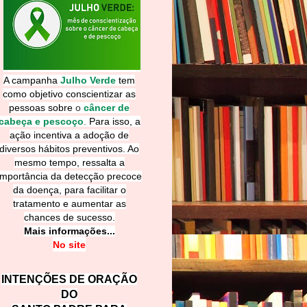
A campanha
Julho Verde
tem
como objetivo conscientizar as
pessoas sobre
o
câncer de
cabeça e pescoço
.
Para isso, a
ação incentiva a adoção de
diversos hábitos preventivos. Ao
mesmo tempo, ressalta a
importância da detecção precoce
da doença, para facilitar o
tratamento e aumentar as
chances de sucesso.
Mais informações...
No site
INTENÇÕES DE ORAÇÃO
DO