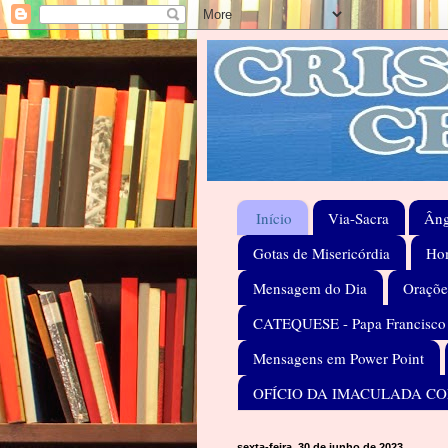
Início
Via-Sacra
Âng
Gotas de Misericórdia
Hom
Mensagem do Dia
Oraçõe
CATEQUESE - Papa Francisco
Mensagens em Power Point
OFÍCIO DA IMACULADA C
sexta-feira, 30 de junho de 2023