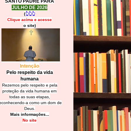
SANTO PADRE PARA
JULHO DE 2026
(
👆👆👆
Clique acima e
a
cesse
o site)
Intenção
Pelo respeito da vida
humana
Rezemos pelo respeito e pela
proteção da vida humana em
todas as suas etapas,
econhecendo-a como um dom de
Deus.
Mais informações...
No site