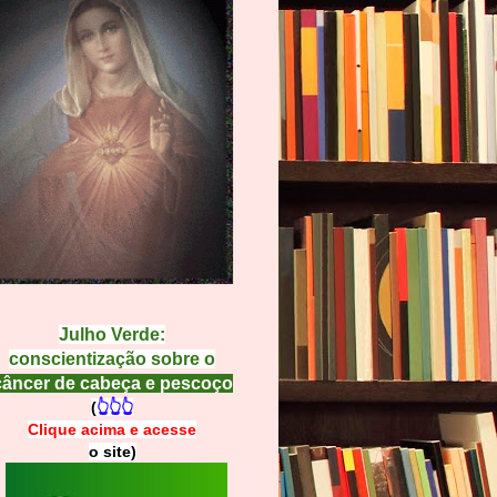
Julho Verde:
conscientização sobre o
câncer de cabeça e pescoço
(
👆👆👆
Clique acima e
a
cesse
o site)