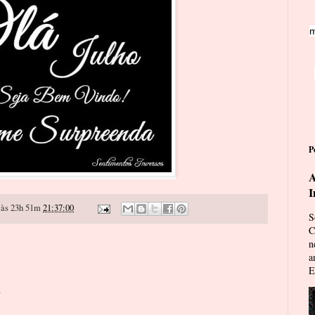
m
P
A
I
às 23h 51m
21:37:00
S
C
n
a
E
o