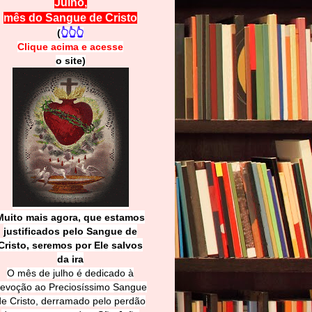
Julho,
mês do Sangue de Cristo
(
👆👆👆
Clique acima e
a
cesse
o site)
Muito mais agora, que estamos
justificados pelo Sangue de
Cri
sto, seremos por Ele salvos
da ira
O mês de julho é dedicado à
evoção ao Preciosíssimo Sangue
de Cristo, derramado pelo perdão