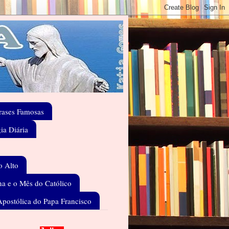
rases Famosas
gia Diária
o Alto
a e o Mês do Católico
Apostólica do Papa Francisco