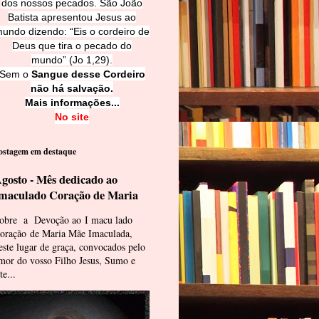
dos nossos pecados. São João
Batista apresentou Jesus ao
undo dizendo: “Eis o cordeiro de
Deus que tira o pecado do
mundo” (Jo 1,29).
Sem o
Sangue desse Cordeiro
não há salvação.
Mais informações...
No site
ostagem em destaque
gosto - Mês dedicado ao
maculado Coração de Maria
obre a Devoção ao I macu lado
oração de Maria Mãe Imaculada,
este lugar de graça, convocados pelo
mor do vosso Filho Jesus, Sumo e
te...