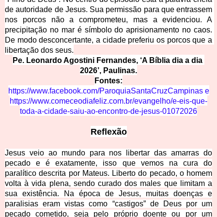
de autoridade de Jesus. Sua permissão para que entrassem 
nos porcos não a comprometeu, mas a evidenciou. A 
precipitação no mar é símbolo do aprisionamento no caos. 
De modo desconcertante, a cidade preferiu os porcos que a 
libertação dos seus.
Pe. Leonardo Agostini Fernandes, ‘A Bíblia dia a dia 
2026’, Paulinas.
Fontes:
https://www.facebook.com/ParoquiaSantaCruzCampinas
e
https://www.comeceodiafeliz.com.br/evangelho/e-eis-que-
toda-a-cidade-saiu-ao-encontro-de-jesus-01072026
Reflexão
Jesus veio ao mundo para nos libertar das amarras do
pecado e é exatamente, isso que vemos na cura do
paralítico descrita por Mateus. Liberto do pecado, o homem
volta à vida plena, sendo curado dos males que limitam a
sua existência. Na época de Jesus, muitas doenças e
paralisias eram vistas como “castigos” de Deus por um
pecado cometido, seja pelo próprio doente ou por um