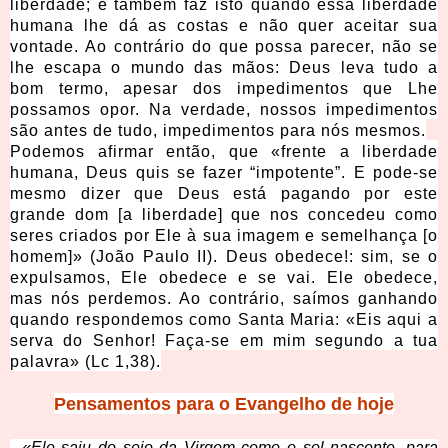
liberdade; e também faz isto quando essa liberdade
humana lhe dá as costas e não quer aceitar sua
vontade. Ao contrário do que possa parecer, não se
lhe escapa o mundo das mãos: Deus leva tudo a
bom termo, apesar dos impedimentos que Lhe
possamos opor. Na verdade, nossos impedimentos
são antes de tudo, impedimentos para nós mesmos.
Podemos afirmar então, que «frente a liberdade
humana, Deus quis se fazer “impotente”. E pode-se
mesmo dizer que Deus está pagando por este
grande dom [a liberdade] que nos concedeu como
seres criados por Ele à sua imagem e semelhança [o
homem]» (João Paulo II). Deus obedece!: sim, se o
expulsamos, Ele obedece e se vai. Ele obedece,
mas nós perdemos. Ao contrário, saímos ganhando
quando respondemos como Santa Maria: «Eis aqui a
serva do Senhor! Faça-se em mim segundo a tua
palavra» (Lc 1,38).
Pensamentos para o Evangelho de hoje
- «Ele saiu do seio da Virgem como o sol nascente, para