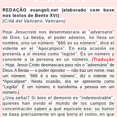
REDAÇÃO evangeli.net (elaborado com base
nos textos de Bento XVI)
(Città del Vaticano, Vaticano)
Hoje Jesucristo nos desenmascara al "adversario"
de Dios. La bestia, el poder adverso, no lleva un
nombre, sino un número: "666 es su número", dice el
vidente en el "Apocalipsis". En esta ocasión se
presenta a sí mismo como "legión". Es un número y
convierte a la persona en un número.
(
Tradução
-
Hoje, Jesus Cristo desmascara para nós o "adversário" de 
Deus. A Besta — o poder opositor — não traz um nome, mas 
um número: "666 é o seu número", diz o vidente no 
*Apocalipse*. Nesta ocasião, ela se apresenta como 
"Legião". É um número, e transforma a pessoa em um 
número.
)
¿Una señal? Si bien el demonio es "indemostrable",
quienes han vivido el mundo de los campos de
concentración saben a qué equivale eso: su horror
se basa precisamente en que borra el rostro, en que