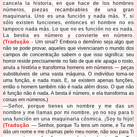
cancela la historia, en que hace de los hombres
números, piezas recambiables de una gran
maquinaria. Uno es una función y nada más. Y, si
sólo existen funciones, entonces el hombre no es
tampoco nada más. Lo que no es función no es nada.
La bestia es número y convierte en número.
(
Tradução
-
Um sinal? Embora o demônio seja algo que 
não se pode provar, aqueles que vivenciaram o mundo dos 
campos de concentração sabem o que isso significa: seu 
horror reside precisamente no fato de que ele apaga o rosto, 
anula a história e transforma homens em números — peças 
substituíveis de uma vasta máquina. O indivíduo torna-se 
uma função, e nada mais. E, se existem apenas funções, 
então o homem também não é nada além disso. O que não 
é função não é nada. A besta é número, e ela transforma as 
coisas em números
.
)
—Señor, porque tienes un nombre y me das un
nombre y me llamas por mi nombre, yo no soy para ti
una función en una maquinaria cósmica. ¡Soy tu hijo!
(
Tradução
— Senhor, porque Tu tens um nome, e Tu me 
dás um nome e me chamas pelo meu nome, não sou para Ti 