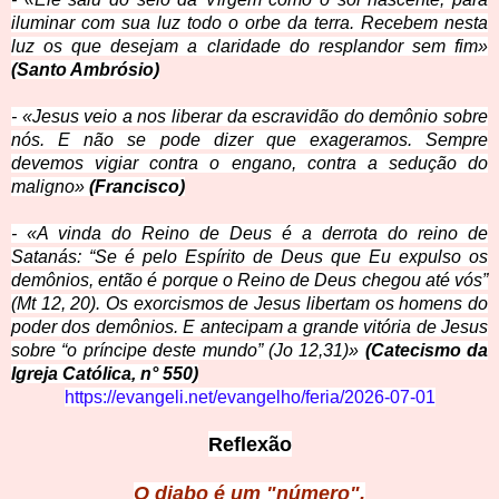
iluminar com sua luz todo o orbe da terra. Recebem nesta
luz os que desejam a claridade do resplandor sem fim»
(Santo Ambrósio)
- «Jesus veio a nos liberar da escravidão do demônio sobre
nós. E não se pode dizer que exageramos. Sempre
devemos vigiar contra o engano, contra a sedução do
maligno»
(Francisco)
- «A vinda do Reino de Deus é a derrota do reino de
Satanás: “Se é pelo Espírito de Deus que Eu expulso os
demônios, então é porque o Reino de Deus chegou até vós”
(Mt 12, 20). Os exorcismos de Jesus libertam os homens do
poder dos demônios. E antecipam a grande vitória de Jesus
sobre “o príncipe deste mundo” (Jo 12,31)»
(Catecismo da
Igreja Católica, n° 550)
https://evangeli.net/evangelho/feria/2026-07-01
Reflexão
O diabo é um "número".