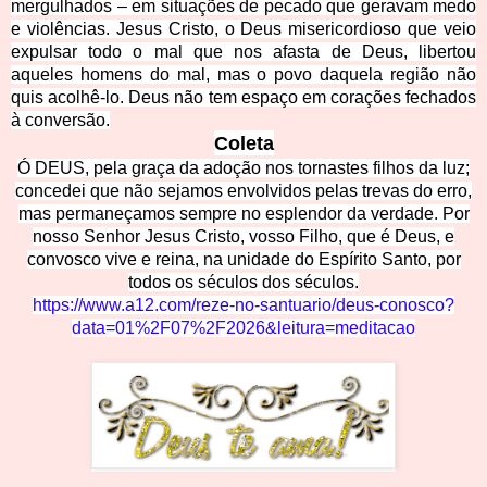
mergulhados – em situações de pecado que geravam medo
e violências. Jesus Cristo, o Deus misericordioso que veio
expulsar todo o mal que nos afasta de Deus, libertou
aqueles homens do mal, mas o povo daquela região não
quis acolhê-lo. Deus não tem espaço em corações fechados
à conversão.
Coleta
Ó DEUS, pela graça da adoção nos tornastes filhos da luz;
concedei que não sejamos envolvidos pelas trevas do erro,
mas permaneçamos sempre no esplendor da verdade. Por
nosso Senhor Jesus Cristo, vosso Filho, que é Deus, e
convosco vive e reina, na unidade do Espírito Santo, por
todos os séculos dos séculos
.
https://www.a12.com/reze-no-santuario/deus-conosco?
data=01%2F07%2F2026&leitura=meditacao