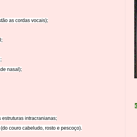
tão as cordas vocais);
l;
;
de nasal);
 estruturas intracranianas;
(do couro cabeludo, rosto e pescoço).