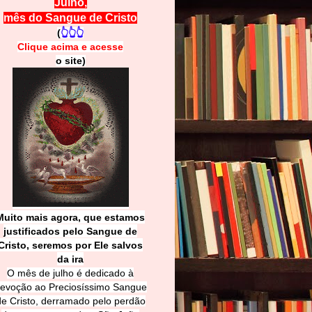
Julho,
mês do Sangue de Cristo
(
👆👆👆
Clique acima e
a
cesse
o site)
Muito mais agora, que estamos
justificados pelo Sangue de
Cri
sto, seremos por Ele salvos
da ira
O mês de julho é dedicado à
evoção ao Preciosíssimo Sangue
de Cristo, derramado pelo perdão