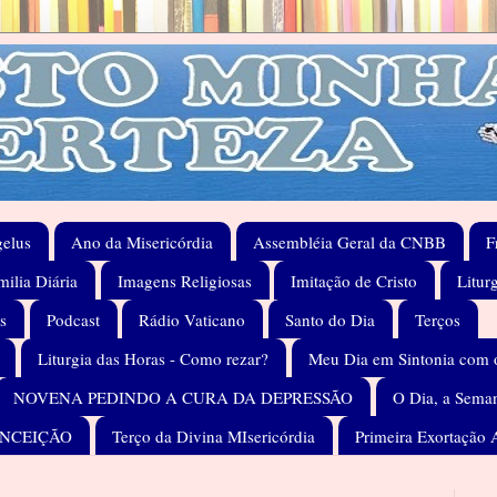
elus
Ano da Misericórdia
Assembléia Geral da CNBB
F
ilia Diária
Imagens Religiosas
Imitação de Cristo
Litur
s
Podcast
Rádio Vaticano
Santo do Dia
Terços
Liturgia das Horas - Como rezar?
Meu Dia em Sintonia com 
NOVENA PEDINDO A CURA DA DEPRESSÃO
O Dia, a Seman
ONCEIÇÃO
Terço da Divina MIsericórdia
Primeira Exortação 