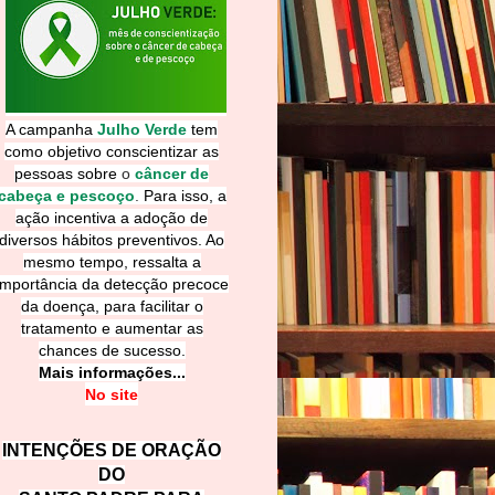
A campanha
Julho Verde
tem
como objetivo conscientizar as
pessoas sobre
o
câncer de
cabeça e pescoço
.
Para isso, a
ação incentiva a adoção de
diversos hábitos preventivos. Ao
mesmo tempo, ressalta a
importância da detecção precoce
da doença, para facilitar o
tratamento e aumentar as
chances de sucesso.
Mais informações...
No site
INTENÇÕES DE ORAÇÃO
DO