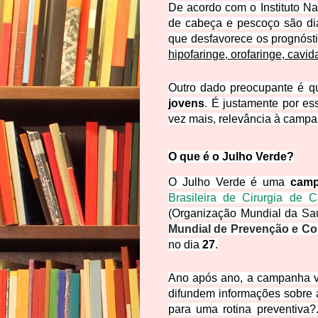
De acordo com o Instituto N
de cabeça e pescoço são dia
que desfavorece os prognósti
hipofaringe, orofaringe, cavid
Outro dado preocupante é q
jovens
.
É justamente por es
vez mais, relevância à campa
O que é o Julho Verde?
O Julho Verde é uma
camp
Brasileira de Cirurgia de
(Organização Mundial da Saú
Mundial de Prevenção e C
no dia
27
.
Ano após ano, a campanha v
difundem informações sobre 
para uma rotina preventiva?