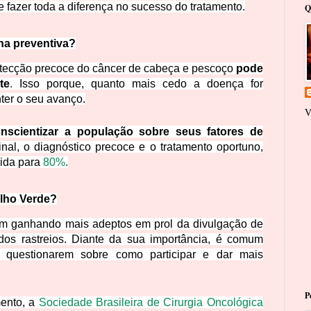
fazer toda a diferença no sucesso do tratamento.
Q
ina preventiva?
etecção precoce do câncer de cabeça e pescoço
pode
te
.
Isso porque, quanto mais cedo a doença for
nter o seu avanço.
V
nscientizar a população sobre seus fatores de
inal, o diagnóstico precoce e o tratamento oportuno,
ida para
80%
.
ulho Verde?
m ganhando mais adeptos em prol da divulgação de
dos rastreios. Diante da sua importância, é comum
e questionarem sobre como participar e dar mais
P
ento, a
Sociedade Brasileira de Cirurgia Oncológica