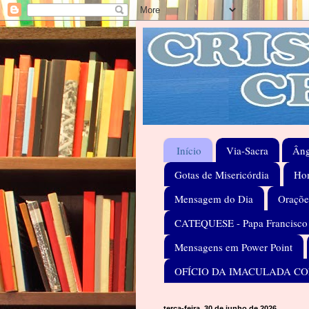
Início
Via-Sacra
Âng
Gotas de Misericórdia
Hom
Mensagem do Dia
Oraçõe
CATEQUESE - Papa Francisco
Mensagens em Power Point
OFÍCIO DA IMACULADA C
terça-feira, 30 de junho de 2026