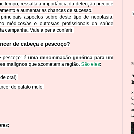
o tempo, ressalta a importância da detecção precoce
ratamento e aumentar as chances de sucesso.
m
 principais aspectos sobre deste tipo de neoplasia.
o médicos/as e outros/as profissionais da saúde
a campanha. Vale a pena conferir!
âncer de cabeça e pescoço?
e pescoço” é
uma
denominação genérica para um
P
res malignos
que acometem a região.
São eles
:
A
de oral);
I
âncer de palato mole;
S
C
n
a
E
ares;