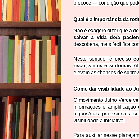
precoce — condição que pode 
Qual é a importância da rot
Não é exagero dizer que a d
salvar a vida do/a pacien
descoberta, mais fácil fica co
Neste sentido, é preciso
co
risco,
sinais e sintomas
.
Af
elevam as chances de sobrev
Como dar visibilidade ao J
O movimento Julho Verde ve
informações e amplificação 
alguns/mas profissionais s
visibilidade à iniciativa.
Para auxiliar nesse planejam