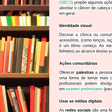
(SBCO)
propõe algumas ações
abordar o câncer de cabeça
em geral.
Identidade visual
Decorar a clínica ou consul
acessórios, (como lenços, la
é um ótimo começo. Ao mes
folhetos) ao alcance dos/as p
Ações comunitárias
Oferecer
palestras
a pessoa
uma forma de tornar mais cl
profissionais podem divul
em
exames preliminares
(par
Usar as mídias digitais
As
redes sociais
são uma fo