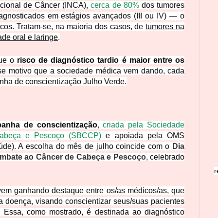
acional de Câncer (INCA),
cerca de 80%
dos tumores
gnosticados em estágios avançados (III ou IV) — o
cos. Tratam-se, na maioria dos casos, de
tumores na
ade oral e laringe
.
ue o
risco de diagnóstico tardio é maior entre os
se motivo que a sociedade médica vem dando, cada
nha de conscientização Julho Verde.
anha de conscientização
,
criada pela Sociedade
 Cabeça e Pescoço (SBCCP)
e apoiada pela OMS
de). A escolha do mês de julho coincide com o
Dia
ombate ao Câncer de Cabeça e Pescoço
, celebrado
r
em ganhando destaque entre os/as médicos/as, que
a doença, visando conscientizar seus/suas pacientes
. Essa, como mostrado, é destinada ao diagnóstico