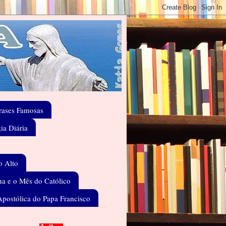
rases Famosas
gia Diária
o Alto
a e o Mês do Católico
Apostólica do Papa Francisco