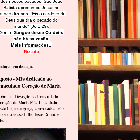
dos nossos pecados. São João
Batista apresentou Jesus ao
undo dizendo: “Eis o cordeiro de
Deus que tira o pecado do
mundo” (Jo 1,29).
Sem o
Sangue desse Cordeiro
não há salvação.
Mais informações...
No site
ostagem em destaque
gosto - Mês dedicado ao
maculado Coração de Maria
obre a Devoção ao I macu lado
oração de Maria Mãe Imaculada,
este lugar de graça, convocados pelo
mor do vosso Filho Jesus, Sumo e
te...