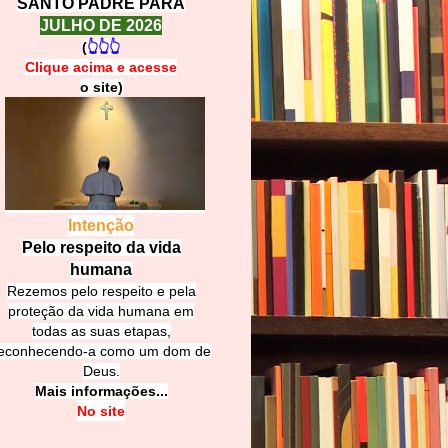
SANTO PADRE PARA
JULHO DE 2026
(
👆👆👆
Clique acima e
a
cesse
o site)
Intenção
Pelo respeito da vida
humana
Rezemos pelo respeito e pela
proteção da vida humana em
todas as suas etapas,
econhecendo-a como um dom de
Deus.
Mais informações...
No site