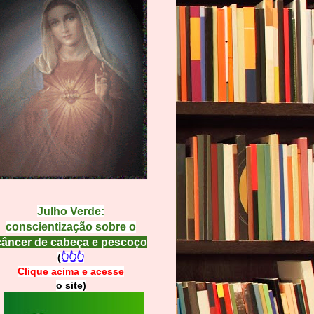
Julho Verde:
conscientização sobre o
câncer de cabeça e pescoço
(
👆👆👆
Clique acima e
a
cesse
o site)