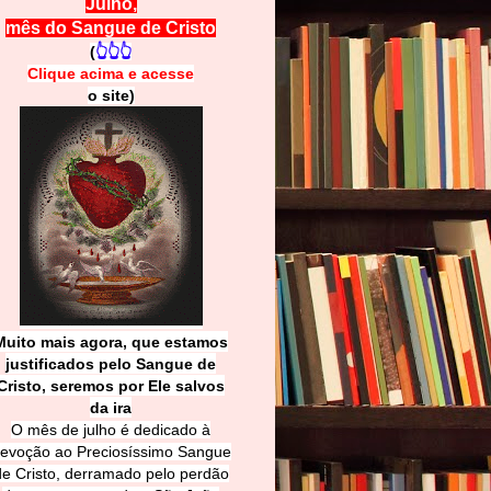
Julho,
mês do Sangue de Cristo
(
👆👆👆
Clique acima e
a
cesse
o site)
Muito mais agora, que estamos
justificados pelo Sangue de
Cri
sto, seremos por Ele salvos
da ira
O mês de julho é dedicado à
evoção ao Preciosíssimo Sangue
de Cristo, derramado pelo perdão