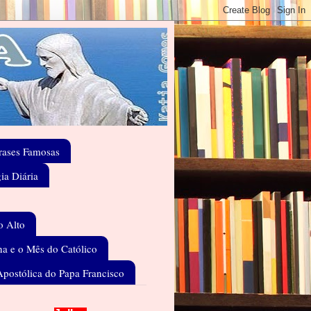
rases Famosas
gia Diária
o Alto
a e o Mês do Católico
Apostólica do Papa Francisco