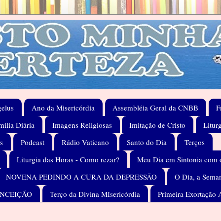
elus
Ano da Misericórdia
Assembléia Geral da CNBB
F
ilia Diária
Imagens Religiosas
Imitação de Cristo
Litur
s
Podcast
Rádio Vaticano
Santo do Dia
Terços
Liturgia das Horas - Como rezar?
Meu Dia em Sintonia com 
NOVENA PEDINDO A CURA DA DEPRESSÃO
O Dia, a Seman
ONCEIÇÃO
Terço da Divina MIsericórdia
Primeira Exortação 