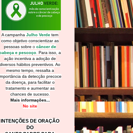
A campanha
Julho Verde
tem
como objetivo conscientizar as
pessoas sobre
o
câncer de
cabeça e pescoço
.
Para isso, a
ação incentiva a adoção de
diversos hábitos preventivos. Ao
mesmo tempo, ressalta a
importância da detecção precoce
da doença, para facilitar o
tratamento e aumentar as
chances de sucesso.
Mais informações...
No site
INTENÇÕES DE ORAÇÃO
DO