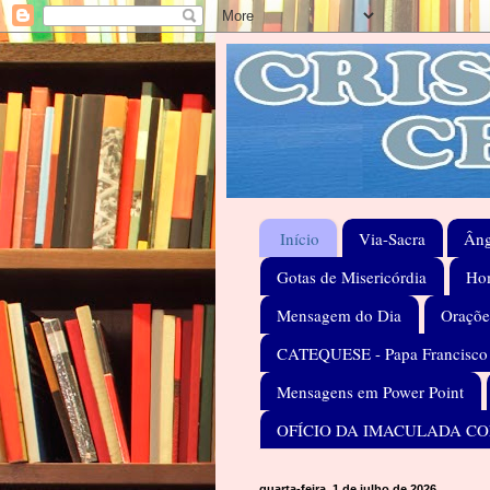
Início
Via-Sacra
Âng
Gotas de Misericórdia
Hom
Mensagem do Dia
Oraçõe
CATEQUESE - Papa Francisco
Mensagens em Power Point
OFÍCIO DA IMACULADA C
quarta-feira, 1 de julho de 2026