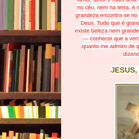
no céu, nem na terra. A
grandeza encontra-se no 
Deus. Tudo que é gran
existe beleza nem grande
— conhecei que a ver
quanto me admiro de 
dizend
JESUS,