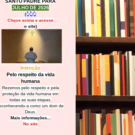
SANTO PADRE PARA
JULHO DE 2026
(
👆👆👆
Clique acima e
a
cesse
o site)
Intenção
Pelo respeito da vida
humana
Rezemos pelo respeito e pela
proteção da vida humana em
todas as suas etapas,
econhecendo-a como um dom de
Deus.
Mais informações...
No site