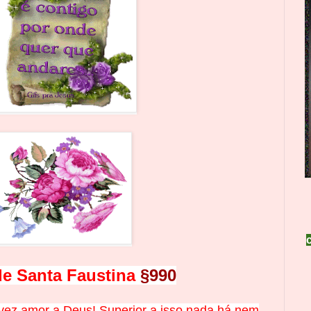
de Santa Faustina
§990
vez amor a Deus! Superior a isso nada há nem