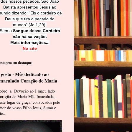
dos nossos pecados. São João
Batista apresentou Jesus ao
undo dizendo: “Eis o cordeiro de
Deus que tira o pecado do
mundo” (Jo 1,29).
Sem o
Sangue desse Cordeiro
não há salvação.
Mais informações...
No site
ostagem em destaque
gosto - Mês dedicado ao
maculado Coração de Maria
obre a Devoção ao I macu lado
oração de Maria Mãe Imaculada,
este lugar de graça, convocados pelo
mor do vosso Filho Jesus, Sumo e
te...