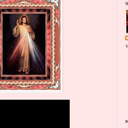
Q
V
P