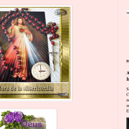
m
P
A
I
S
C
n
a
E