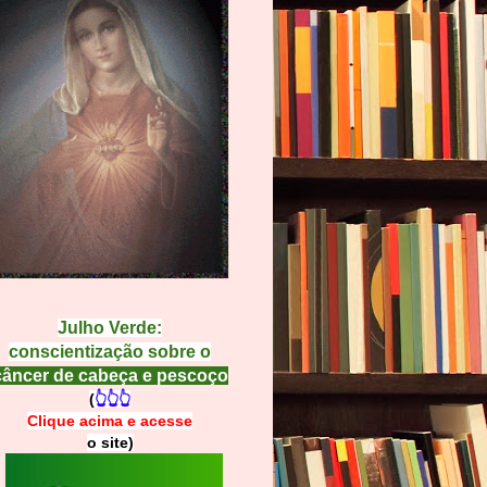
Julho Verde:
conscientização sobre o
câncer de cabeça e pescoço
(
👆👆👆
Clique acima e
a
cesse
o site)