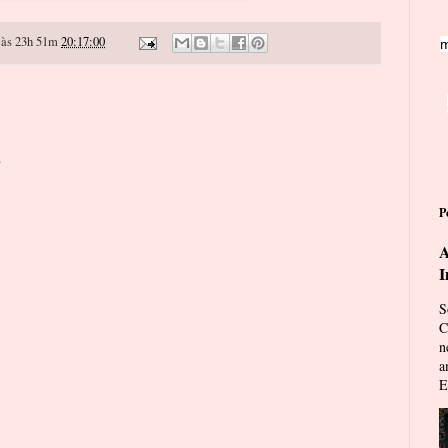
às 23h 51m
20:17:00
m
o
P
A
I
S
C
n
a
E