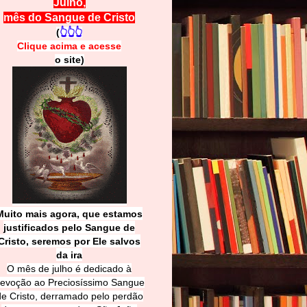
Julho,
mês do Sangue de Cristo
(
👆👆👆
Clique acima e
a
cesse
o site)
Muito mais agora, que estamos
justificados pelo Sangue de
Cri
sto, seremos por Ele salvos
da ira
O mês de julho é dedicado à
evoção ao Preciosíssimo Sangue
de Cristo, derramado pelo perdão