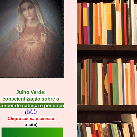
Julho Verde:
conscientização sobre o
câncer de cabeça e pescoço
(
👆👆👆
Clique acima e
a
cesse
o site)