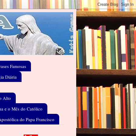
rases Famosas
gia Diária
o Alto
a e o Mês do Católico
Apostólica do Papa Francisco