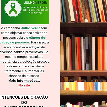
A campanha
Julho Verde
tem
como objetivo conscientizar as
pessoas sobre
o
câncer de
cabeça e pescoço
.
Para isso, a
ação incentiva a adoção de
diversos hábitos preventivos. Ao
mesmo tempo, ressalta a
importância da detecção precoce
da doença, para facilitar o
tratamento e aumentar as
chances de sucesso.
Mais informações...
No site
INTENÇÕES DE ORAÇÃO
DO