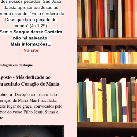
dos nossos pecados. São João
Batista apresentou Jesus ao
undo dizendo: “Eis o cordeiro de
Deus que tira o pecado do
mundo” (Jo 1,29).
Sem o
Sangue desse Cordeiro
não há salvação.
Mais informações...
No site
ostagem em destaque
gosto - Mês dedicado ao
maculado Coração de Maria
obre a Devoção ao I macu lado
oração de Maria Mãe Imaculada,
este lugar de graça, convocados pelo
mor do vosso Filho Jesus, Sumo e
te...