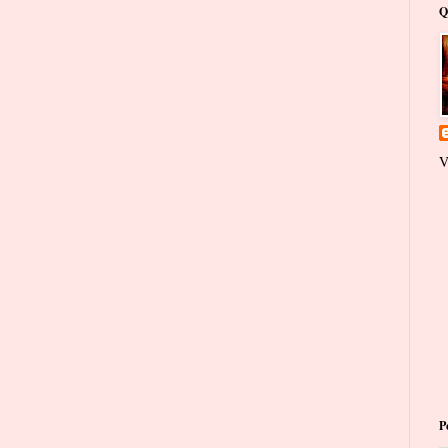
Q
V
P