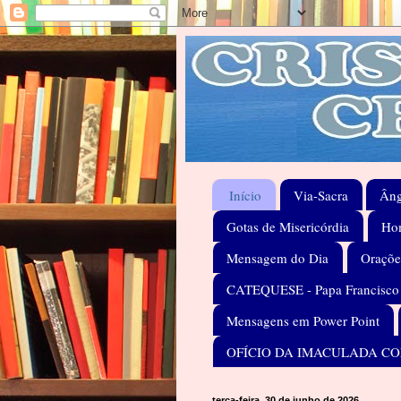
Início
Via-Sacra
Âng
Gotas de Misericórdia
Hom
Mensagem do Dia
Oraçõe
CATEQUESE - Papa Francisco
Mensagens em Power Point
OFÍCIO DA IMACULADA C
terça-feira, 30 de junho de 2026