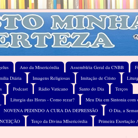
elus
Ano da Misericórdia
Assembléia Geral da CNBB
F
ilia Diária
Imagens Religiosas
Imitação de Cristo
Litur
s
Podcast
Rádio Vaticano
Santo do Dia
Terços
Liturgia das Horas - Como rezar?
Meu Dia em Sintonia com 
NOVENA PEDINDO A CURA DA DEPRESSÃO
O Dia, a Seman
ONCEIÇÃO
Terço da Divina MIsericórdia
Primeira Exortação 