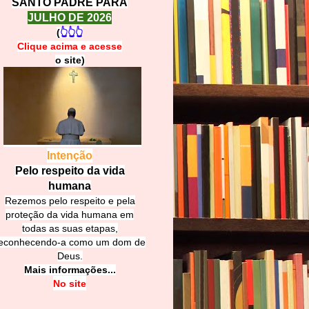
SANTO PADRE PARA
JULHO DE 2026
(
👆👆👆
Clique acima e
a
cesse
o site)
Intenção
Pelo respeito da vida
humana
Rezemos pelo respeito e pela
proteção da vida humana em
todas as suas etapas,
econhecendo-a como um dom de
Deus.
Mais informações...
No site