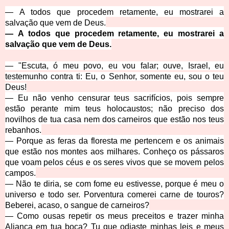
—
A todos que procedem retamente, eu mostrarei a
salvação que vem de Deus.
—
A todos que procedem retamente, eu mostrarei a
salvação que vem de Deus.
—
"
Escuta, ó meu povo, eu vou falar; ouve, Israel, eu
testemunho contra ti: Eu, o Senhor, somente eu, sou o teu
Deus!
—
Eu não venho censurar teus sacrifícios, pois sempre
estão perante mim teus holocaustos; não preciso dos
novilhos de tua casa nem dos carneiros que estão nos teus
rebanhos.
—
Porque as feras da floresta me pertencem e os animais
que estão nos montes aos milhares. Conheço os pássaros
que voam pelos céus e os seres vivos que se movem pelos
campos.
—
Não te diria, se com fome eu estivesse, porque é meu o
universo e todo ser. Porventura comerei carne de touros?
Beberei, acaso, o sangue de carneiros?
—
Como ousas repetir os meus preceitos e trazer minha
Aliança em tua boca? Tu que odiaste minhas leis e meus