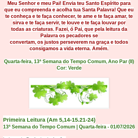
Meu Senhor e meu Pai! Envia teu Santo Espírito para
que eu compreenda e acolha tua Santa Palavra! Que eu
te conheça e te faça con
hece
r
, t
e ame e te faça amar, te
sirva e te faça servir, te louve e te faça louvar por
todas
as
c
ria
t
ur
a
s. Fazei, ó Pai, que pela leitura da
Palavra os pecadores se
convertam, o
s
j
us
t
os
p
erseverem na graça e todos
consigamos a vida e
terna. Am
ém.
Quarta-feira,
13ª Semana do Tempo Comum
, Ano Par (II)
Cor: Verde
Primeira Leitura
(Am 5,14-15.21-24)
13ª Semana do Tempo Comum | Quarta-feira - 01/07/2026