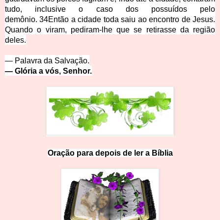
tudo, inclusive o caso dos possuídos pelo
demônio.
34
Então a cidade toda saiu ao encontro de Jesus.
Quando o viram, pediram-lhe que se retirasse da região
deles
.
— Palavra da Salv
ação.
— Glória a vó
s, Se
nhor.
Ora
ção
p
a
r
a
d
e
p
o
i
s
d
e
l
e
r
a
B
íb
li
a