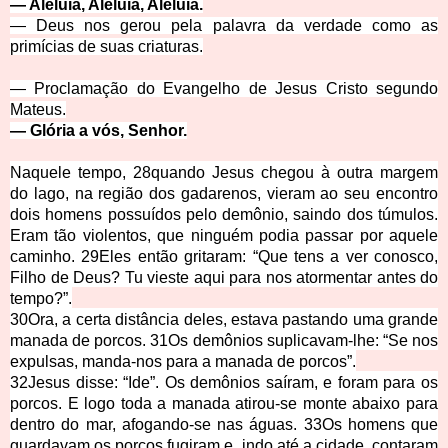
—
Aleluia, Aleluia, Aleluia.
—
Deus nos gerou pela palavra da verdade como as
primícias de suas criaturas.
—
Proclamação do Evangelho de Jesus Cristo segundo
Mateus.
—
Glória a vós, Senhor.
Naquele tempo,
28
quando Jesus chegou à outra margem
do lago, na região dos gadarenos, vieram ao seu encontro
dois homens possuídos pelo demônio, saindo dos túmulos.
Eram tão violentos, que ninguém podia passar por aquele
caminho.
29
Eles então gritaram: “Que tens a ver conosco,
Filho de Deus? Tu vieste aqui para nos atormentar antes do
tempo?”.
30
Ora, a certa distância deles, estava pastando uma grande
manada de porcos.
31
Os demônios suplicavam-lhe: “Se nos
expulsas, manda-nos para a manada de porcos”.
32
Jesus disse: “Ide”. Os demônios saíram, e foram para os
porcos. E logo toda a manada atirou-se monte abaix
o para
dentro do mar, afogando-se nas águas.
33
Os homens que
guardavam os porcos fugiram e, indo até a cidade, contaram