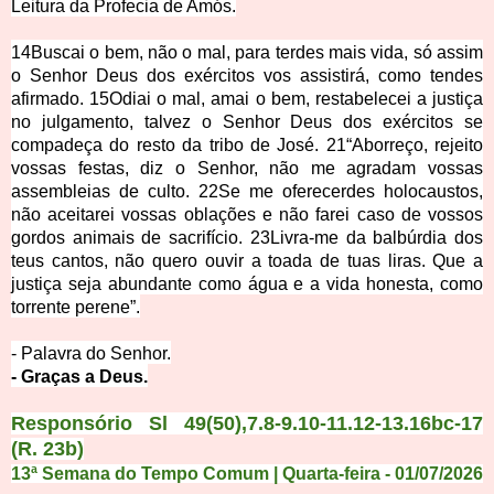
Leitura da Profecia de Am
ós.
14
Buscai o bem, não o mal, para terdes mais vida, só assim
o Senhor Deus dos exércitos vos assistirá, como tendes
afirmado.
15
Odiai o mal, amai o bem, restabelecei a justiça
no julgamento, talvez o Senhor Deus dos exércitos se
compadeça do resto da tribo de José.
21
“Aborreço, rejeito
vossas festas, diz o Senhor, não me agradam vossas
assembleias de culto.
22
Se me oferecerdes holocaustos,
não aceitarei vossas oblações e não farei caso de vossos
gordos animais de sacrifício.
23
Livra-me da balbúrdia dos
teus cantos, não quero ouvir a toada de tuas liras. Que a
justiça seja abundante como água e a vida honesta, como
torrente perene”.
- Palavra do
Senhor.
- Graças a D
e
us.
Responsório
Sl 49(50),7.8-9.10-11.12-13.16bc-17
(R. 23b)
13ª Semana do Tempo Comum | Quarta-feira - 01/07/2026