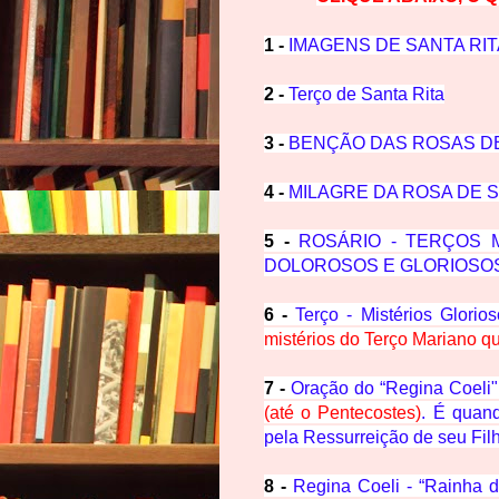
1 -
IMAGENS DE SANTA RIT
2 -
Terço de Santa Rita
3 -
BENÇÃO DAS ROSAS DE
4 -
MILAGRE DA ROSA DE S
5 -
ROSÁRIO - TERÇOS M
DOLOROSOS E GLORIOSO
6 -
Terço - Mistérios Glorio
mistérios do Terço Mariano q
7 -
Oração do “Regina Coeli"
(até o Pentecostes)
. É quan
pela Ressurreição de seu Fil
8 -
Regina Coeli - “Rainha d