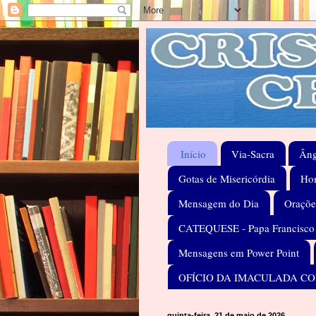
Início
Via-Sacra
Âng
Gotas de Misericórdia
Hom
Mensagem do Dia
Oraçõe
CATEQUESE - Papa Francisco
Mensagens em Power Point
OFÍCIO DA IMACULADA C
quinta-feira, 21 de maio de 2026