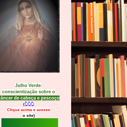
Julho Verde:
conscientização sobre o
câncer de cabeça e pescoço
(
👆👆👆
Clique acima e
a
cesse
o site)