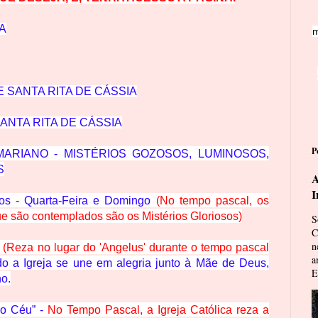
A
m
 SANTA RITA DE CÁSSIA
ANTA RITA DE CÁSSIA
P
ARIANO - MISTÉRIOS GOZOSOS, LUMINOSOS,
S
A
I
sos - Quarta-Feira e Domingo
(No tempo pascal, os
ue são contemplados são os Mistérios Gloriosos)
S
C
n
(Reza no lugar do 'Angelus' durante o tempo pascal
a
do a Igreja se une em alegria junto à Mãe de Deus,
E
ho.
o Céu” -
No Tempo Pascal, a Igreja Católica reza a