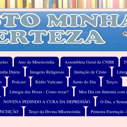
elus
Ano da Misericórdia
Assembléia Geral da CNBB
F
ilia Diária
Imagens Religiosas
Imitação de Cristo
Litur
s
Podcast
Rádio Vaticano
Santo do Dia
Terços
Liturgia das Horas - Como rezar?
Meu Dia em Sintonia com 
NOVENA PEDINDO A CURA DA DEPRESSÃO
O Dia, a Seman
ONCEIÇÃO
Terço da Divina MIsericórdia
Primeira Exortação 