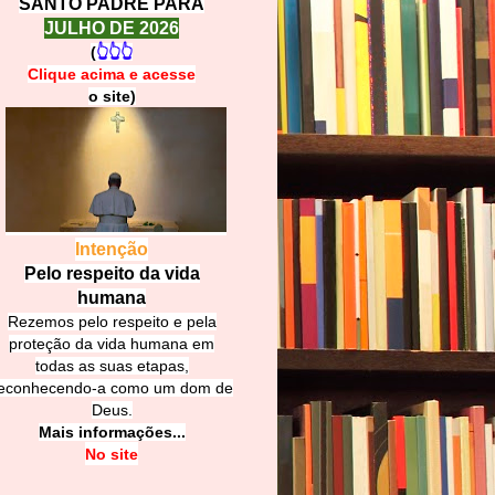
SANTO PADRE PARA
JULHO DE 2026
(
👆👆👆
Clique acima e
a
cesse
o site)
Intenção
Pelo respeito da vida
humana
Rezemos pelo respeito e pela
proteção da vida humana em
todas as suas etapas,
econhecendo-a como um dom de
Deus.
Mais informações...
No site