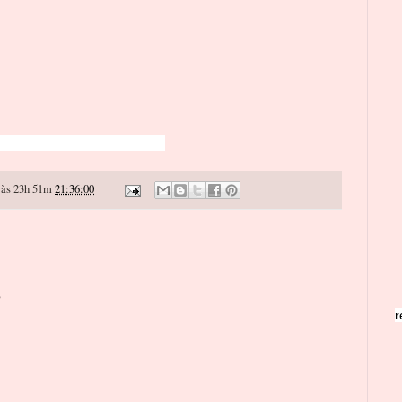
às 23h 51m
21:36:00
o
r