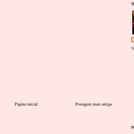
Q
V
Página inicial
Postagem mais antiga
P