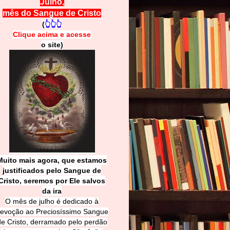
Julho,
mês do Sangue de Cristo
(
👆👆👆
Clique acima e
a
cesse
o site)
Muito mais agora, que estamos
justificados pelo Sangue de
Cri
sto, seremos por Ele salvos
da ira
O mês de julho é dedicado à
evoção ao Preciosíssimo Sangue
de Cristo, derramado pelo perdão