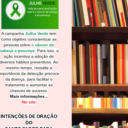
A campanha
Julho Verde
tem
como objetivo conscientizar as
pessoas sobre
o
câncer de
cabeça e pescoço
.
Para isso, a
ação incentiva a adoção de
diversos hábitos preventivos. Ao
mesmo tempo, ressalta a
importância da detecção precoce
da doença, para facilitar o
tratamento e aumentar as
chances de sucesso.
Mais informações...
No site
INTENÇÕES DE ORAÇÃO
DO