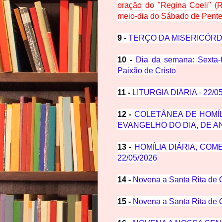
oração do "Regina Coeli" (
meio-dia do Sábado de Pente
9 -
TERÇO DA MISERICÓRD
10 -
Dia da semana: Sexta-
Paixão de Cristo
11 -
LITURGIA DIÁRIA - 22/0
12 -
COLETÂNEA DE HOMÍL
EVANGELHO DO DIA, DE AN
13 -
HOMÍLIA DIÁRIA, CO
22/05/2026
14 -
Novena a Santa Rita de 
15 -
Novena a Santa Rita de