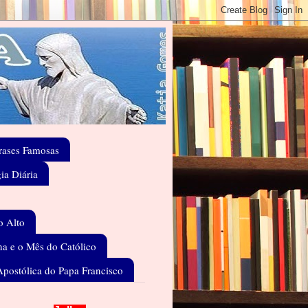
rases Famosas
gia Diária
o Alto
a e o Mês do Católico
Apostólica do Papa Francisco