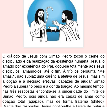
O diálogo de Jesus com Simão Pedro tocou o cerne do 
discipulado e da realização da existência humana. Jesus, o 
amado por excelência do Pai, doou-se totalmente aos seus 
discípulos, amando-os, até o fim. À tríplice pergunta: “Me 
amas?”, não subjaz uma carência afetiva de Jesus, mas sim 
a opção e a decisão efetivas, capazes de ajudar Simão 
Pedro a superar o peso e a dor da traição. Ao mesmo tempo, 
nas três respostas encontra-se a sinceridade do limite de 
Simão Pedro, pois ainda não era capaz de amar como 
doação total (agapaō), mas de forma fraterna (phileō). 
Diante das respostas, Jesus confiou-lhe a tarefa de nutrir e 