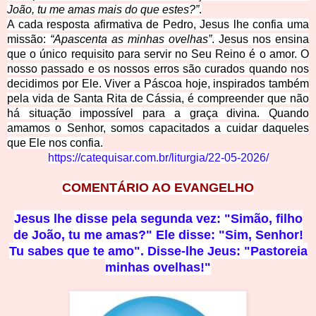
João, tu me amas mais do que estes?”
.
A cada resposta afirmativa de Pedro, Jesus lhe confia uma
mi
ssão:
“Apascenta as minhas ovelhas”
. Jesus nos ensina
que o único requisito para servir no Seu Reino é o amor. O
nosso passado e os nossos erros são curados quando nos
decidimos por Ele. Viver a Páscoa hoje, inspirados também
pela vida de Santa Rita de Cássia, é compreender que não
há situação impossível para a graça divina. Quando
amamos o Senhor, somos capacitados a cuidar daqueles
que Ele nos confia.
https://catequisar.com.br/liturgia/22-05-2026/
COMENTÁRIO AO EVANGELHO
Jesus lhe disse pela segunda vez: "Simão, filho
de João, tu me amas?" Ele disse: "Sim, Senhor!
Tu sabes que te amo". Disse-lhe Jeus: "Pastoreia
minhas ovelhas!"