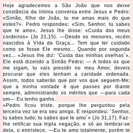
Hoje agradecemos a São João que nos deixe
constância da íntima conversa entre Jesus e Pedro:
«Simão, filho de João, tu me amas mais do que
estes?». Pedro respondeu: «Sim, Senhor, tu sabes
que te amo». Jesus lhe disse: «Cuida dos meus
cordeiros» (Jo 21,15). —Desde os menores, recém
nascidos à Vida da Graça... Tem que ter cuidado
como se fosse Ele mesmo... Quando por segunda
vez... «Jesus lhe diz: `Cuida das minhas ovelhas´»,
Ele está dizendo a Simão Pedro: — A todos os que
me sigam, tu vais presidir no meu Amor, deveis
procurar que eles tenham a caridade ordenada.
Assim, todos saberão que por vos que seguem-Me;
que a minha vontade é que passes por diante
sempre, administrando os méritos que —para cada
um— Eu tenho ganho.
«Pedro ficou triste, porque lhe perguntou pela
terceira vez se era seu amigo. E respondeu: `Senhor,
tu sabes tudo; tu sabes que te amo´» (Jo 31,17). Faz-
lhe retificar sua tripla negação, e só ao lembrar-se
dela, o entristece. —Eu te amo totalmente, porém te