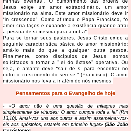
minhas ovelhas". O cumprimento das ordens de
Jesus exige um amor extraordinário, um amor
missionário na alma. Este amor missionário deve ir
“in crescendo”. Como afirmou o Papa Francisco, “o
amor cria laços e expande a existência quando atrai
a pessoa de si mesma para a outra”.
Para se tornar seus pastores, Jesus Cristo exige a
seguinte característica básica do amor missionário:
amá-lo mais do que a qualquer outra pessoa.
Finalmente, como discípulos de Jesus, somos
solicitados a tornar a "lei do êxtase" operativa. Ou
seja, o amante deve “sair de si para encontrar no
outro o crescimento do seu ser” (Francisco). O amor
missionário nos leva a ir além de nós mesmos!
Pensamentos para o Evangelho de hoje
- «O amor não é uma questão de milagres mas
simplesmente de virtudes: 'O amor cumpre toda a lei' (Rm
13,10). Amai-vos uns aos outros e assim assemelhar-vos-
eis aos apóstolos, estareis em primeiro lugar»
(São João
Crisóstomo)