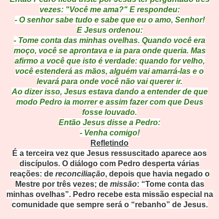
vezes: "Você me ama?" E respondeu:
- O senhor sabe tudo e sabe que eu o amo, Senhor!
E Jesus ordenou:
- Tome conta das minhas ovelhas. Quando você era
moço, você se aprontava e ia para onde queria. Mas
afirmo a você que isto é verdade: quando for velho,
você estenderá as mãos, alguém vai amarrá-las e o
levará para onde você não vai querer ir.
Ao dizer isso, Jesus estava dando a entender de que
modo Pedro ia morrer e assim fazer com que Deus
fosse louvado.
Então Jesus disse a Pedro:
- Venha comigo!
Refletindo
É a terceira vez que Jesus ressuscitado aparece aos
discípulos. O diálogo com Pedro desperta várias
reações: de
reconciliação
, depois que havia negado o
Mestre por três vezes; de
missão
: “Tome conta das
minhas ovelhas”. Pedro recebe esta missão especial na
comunidade que sempre será o “rebanho” de Jesus.