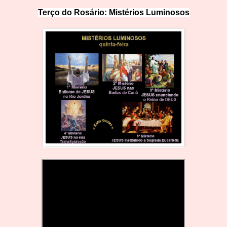
Terço do Rosário: Mistérios Lumin
o
sos