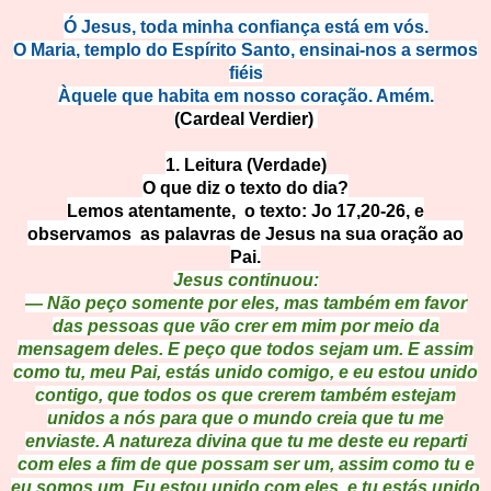
Ó Jesus, toda minha confiança está em vós.
O Maria, templo do Espírito Santo,
ensinai-nos a sermos
fiéis
Àquele que habita em nosso coração.
Amém.
(Cardeal Verdier)
1. Leitura (Verdade)
O que diz o texto do dia?
Lemos atentamente, o texto: Jo 17,20-26, e
observamos as palavras de Jesus na sua oração ao
Pai.
Jesus continuou:
— Não peço somente por eles, mas também em favor
das pessoas que vão crer em mim por meio da
mensagem deles. E peço que todos sejam um. E assim
como tu, meu Pai, estás unido comigo, e eu estou unido
contigo, que todos os que crerem também estejam
unidos a nós para que o mundo creia que tu me
enviaste. A natureza divina que tu me deste eu reparti
com eles a fim de que possam ser um, assim como tu e
eu somos um. Eu estou unido com eles, e tu estás unido