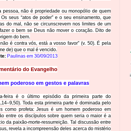
ua pessoa, não é propriedade ou monopólio de quem
). Os seus “atos de poder” e o seu ensinamento, que
as do mal, não se circunscrevem
nos limites de um
fazer o bem se Deus não mover o coração. Dito de
origem do bem.
 não é
contra vós, está a vosso favor” (v. 50). É pela
me de) que o mal é vencido.
te:
Paulinas em
30/09/2013
mentário do Evangelho
em poderoso em gestos e palavras
-feira é o último episódio da primeira parte do
14–9,50). Toda esta primeira parte é dominada pelo
us como profeta: Jesus é um homem poderoso em
ão entre os discípulos sobre quem seria o maior é a
o da paixão-morte-ressurreição. Tal discussão entre
esus, revela a incompreensão deles acerca do mistério