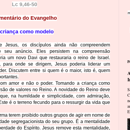
Lc 9,46-50
m
mentário do Evangelho
 criança como modelo
de Jesus, os discípulos ainda não compreendem
e seu anúncio. Eles persistem na compreensão
ia um novo Davi que restauraria o reino de Israel.
P
para onde se dirigem, Jesus poderia liderar um
r. Discutem entre si quem é o maior, isto é, quem
A
portantes.
I
 com amor e não o poder. Tomando a criança como
S
rsão de valores no Reino. A novidade do Reino deve
C
 que, na humildade e simplicidade, com admiração,
n
ste é o terreno fe
cundo para o ressurgir da vida que
a
E
firma terem proibido outros grupos de agir em nome de
idade segregacionista do seu grupo. É a mentalidade
iberdade do Espírito. Jesus remove esta men
talidade,