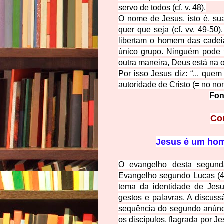
servo de todos (
cf. v. 48).
O nome de Jesus, isto é, s
quer que seja (cf. vv. 49-50
libertam o homem das cadei
único grupo. Ninguém pode 
outra maneira, Deus está na 
Por isso Jesus diz: “... quem
autoridade de Cristo (= no no
Fon
Co
Jesus é um hom
O evangelho desta segunda
Evangelho segundo Lucas (4,
tema da identidade de Jes
gestos e palavras. A discuss
sequência do segundo anúnci
os discípulos, flagrada por J