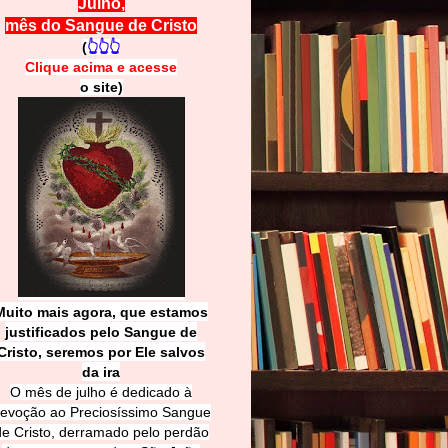
Julho,
mês do Sangue de Cristo
(
👆👆👆
Clique acima e
a
cesse
o site)
Muito mais agora, que estamos
justificados pelo Sangue de
Cri
sto, seremos por Ele salvos
da ira
O mês de julho é dedicado à
evoção ao Preciosíssimo Sangue
de Cristo, derramado pelo perdão