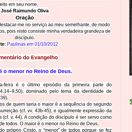
feito em seu nome.
José Raim
undo Oliva
Or
ação
destacar-me no serviço ao meu
semelhante, de modo
os, pois nisto consiste minha verdadeira grandeza de
discípulo.
te:
Paulinas em
01/10/2012
mentário do Evangelho
é o menor no Reino de Deus.
-feira é o último episódio da primeira parte do
4,14–9,50), dominado pelo tema d
a identidade de
39).
ulos de quem seria o maior é a sequência do segundo
urreição (cf. vv. 43b-45), e igualmente expressão da
(cf. v. 44). A condição do discípulo é ser servo como
de to
dos. O maior é o menor no Reino de Deus.
 do próprio Cristo, o “menor” de todos porque se fez