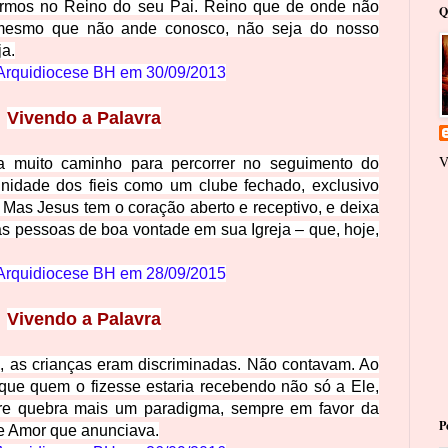
armos no Reino do seu Pai. Reino que de onde não
Q
mesmo que não ande conosco, não seja do nosso
ja.
Arquidiocese BH em
30/09/2013
Vivendo a Palavra
V
a muito caminho para percorrer no seguimento do
nidade dos fieis como um clube fechado, exclusivo
 Mas Jesus tem o coração aberto e receptivo,
e
deixa
 as pessoas de boa vontade em sua Igreja – que, hoje,
Arquidiocese BH em
28/09/2015
Vivendo a Palavra
, as crianças eram discriminadas. Não contavam. Ao
 que quem o fizesse estaria recebendo
não só a Ele,
re quebra mais um paradigma, sempre em favor da
P
de Amor que anunciava.