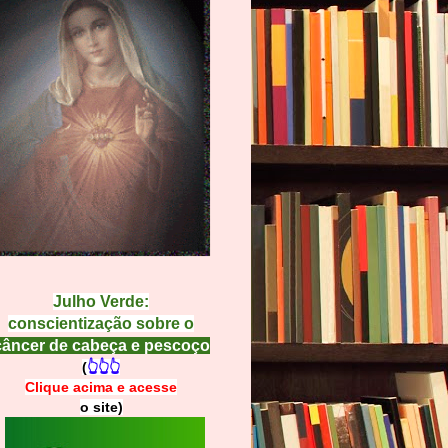
Julho Verde:
conscientização sobre o
câncer de cabeça e pescoço
(
👆👆👆
Clique acima e
a
cesse
o site)