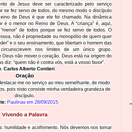
nto de Jesus deve ser caracterizado pelo serviço
or se fez servo de todos, do mesmo modo o discípulo
 Reino de Deus é que ele foi chamado. Na dinâmica
ior é o menor no Reino de Deus. A “criança” é, aqui,
o “menor” de todos porque se fez servo de todos. O
pessoa, não é propriedade ou monopólio de quem quer
oder” e o seu ensinamento, que libertam o homem das
circunscrevem nos limites de um único grupo.
e Deus não mover o coração. Deus está na origem do
s diz: “quem não é contra vós, está a vosso favor”.
. Carlos Alberto Contieri
Oração
destacar-me no serviço ao meu semelhante, de modo
os, pois nisto consiste minha verda
deira grandeza de
discípulo.
te:
Paulinas em
28/09/2015
r
Vivendo a
Palavra
s: humildade e aco
lhimento. Nós devemos nos tornar