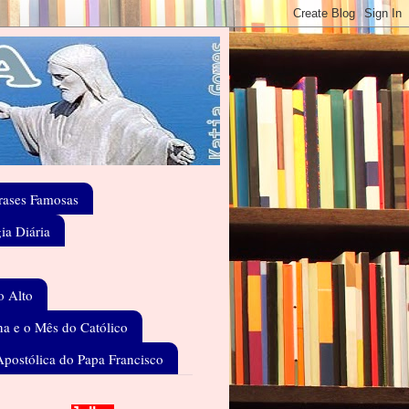
rases Famosas
gia Diária
o Alto
a e o Mês do Católico
Apostólica do Papa Francisco