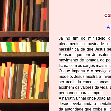
Co
A
Já no fim do ministério 
plenamente a novidade d
messiânica de que Jesus ser
Pensam que em Jerusalém, 
movimento de tomada do pode
ficará com os cargos ma
is im
O que importa é o serviço
modelo, Jesus mostra a inve
ser acolhida como crianças
acolhem os valores da vida. E
permanece para sempre.
A narrativa final onde João a
Jesus revela ainda a mental
da autoridade que coíbe a l