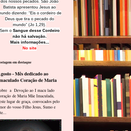
dos nossos pecados. São João
Batista apresentou Jesus ao
undo dizendo: “Eis o cordeiro de
Deus que tira o pecado do
mundo” (Jo 1,29).
Sem o
Sangue desse Cordeiro
não há salvação.
Mais informações...
No site
ostagem em destaque
gosto - Mês dedicado ao
maculado Coração de Maria
obre a Devoção ao I macu lado
oração de Maria Mãe Imaculada,
este lugar de graça, convocados pelo
mor do vosso Filho Jesus, Sumo e
te...