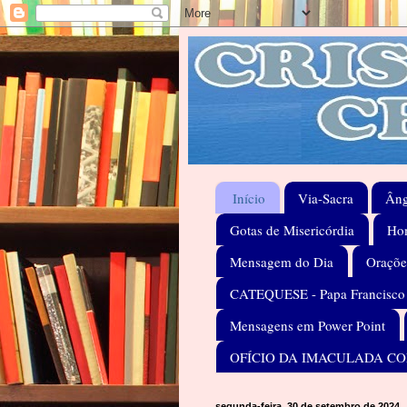
Início
Via-Sacra
Âng
Gotas de Misericórdia
Hom
Mensagem do Dia
Oraçõe
CATEQUESE - Papa Francisco
Mensagens em Power Point
OFÍCIO DA IMACULADA C
segunda-feira, 30 de setembro de 2024