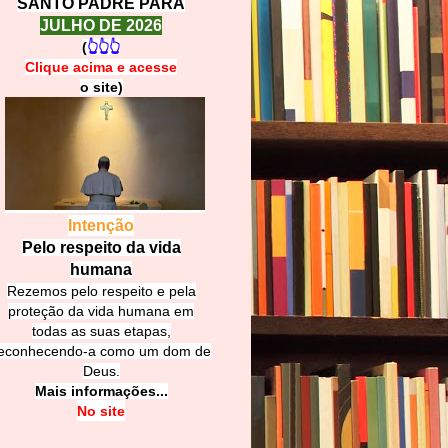
SANTO PADRE PARA
JULHO DE 2026
(
👆👆👆
Clique acima e
a
cesse
o site)
Intenção
Pelo respeito da vida
humana
Rezemos pelo respeito e pela
proteção da vida humana em
todas as suas etapas,
econhecendo-a como um dom de
Deus.
Mais informações...
No site