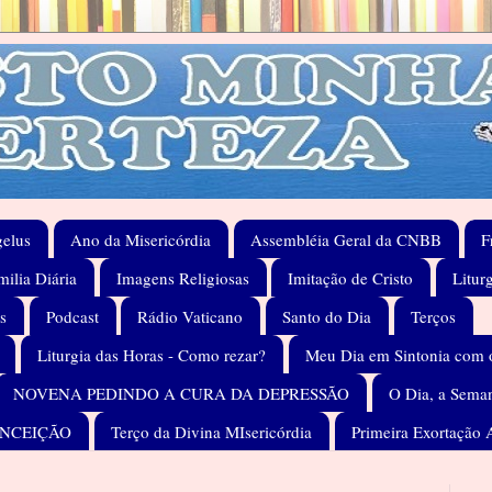
elus
Ano da Misericórdia
Assembléia Geral da CNBB
F
ilia Diária
Imagens Religiosas
Imitação de Cristo
Litur
s
Podcast
Rádio Vaticano
Santo do Dia
Terços
Liturgia das Horas - Como rezar?
Meu Dia em Sintonia com 
NOVENA PEDINDO A CURA DA DEPRESSÃO
O Dia, a Seman
ONCEIÇÃO
Terço da Divina MIsericórdia
Primeira Exortação 