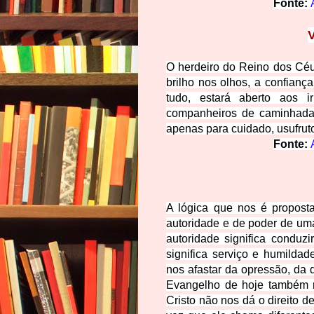
Fonte:
O herdeiro do Reino dos Céu
brilho nos olhos, a confian
tudo, estará aberto aos i
companheiros de caminhad
apenas para cuidado, usufruto,
Fonte:
A lógica que nos é propost
autoridade e de poder de uma
autoridade significa conduz
significa serviço e humild
nos afastar da opressão, da
Evangelho de hoje também n
Cristo não nos
dá o direito 