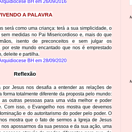
Arquidiocese BH em
26/09/2016
VIVENDO A PALAVRA
A
s será como uma criança: terá a sua simplicidade, o
ça sem medidas no Pai Misericordioso e, mais do que
rmãos, isento de preconceitos e sem julgar os
a por este mundo
encantado que nos é emprestado
 deleite e partilha.
Arquidiocese BH em
28/09/2020
Reflexão
A
a por Jesus nos desafia a entender as relações de
 forma totalmente diferente da proposta pelo mundo:
ir as outras pessoas para uma vida melhor e poder
ade. Com isso, o Evangelho nos mostra que devemos
 dominação e do
autoritarismo do poder pelo poder. O
os mostra que o fato de sermos a Igreja de Jesus
de nos apossarmos da sua pessoa e da sua ação, uma