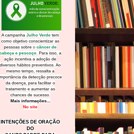
A campanha
Julho Verde
tem
como objetivo conscientizar as
pessoas sobre
o
câncer de
cabeça e pescoço
.
Para isso, a
ação incentiva a adoção de
diversos hábitos preventivos. Ao
mesmo tempo, ressalta a
importância da detecção precoce
da doença, para facilitar o
tratamento e aumentar as
chances de sucesso.
Mais informações...
No site
INTENÇÕES DE ORAÇÃO
DO