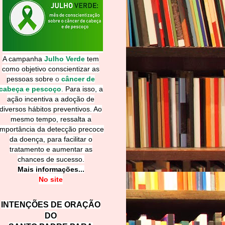
A campanha
Julho Verde
tem
como objetivo conscientizar as
pessoas sobre
o
câncer de
cabeça e pescoço
.
Para isso, a
ação incentiva a adoção de
diversos hábitos preventivos. Ao
mesmo tempo, ressalta a
importância da detecção precoce
da doença, para facilitar o
tratamento e aumentar as
chances de sucesso.
Mais informações...
No site
INTENÇÕES DE ORAÇÃO
DO