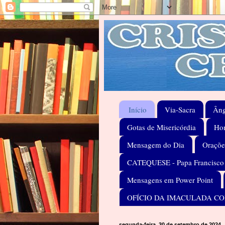
Início
Via-Sacra
Âng
Gotas de Misericórdia
Hom
Mensagem do Dia
Oraçõe
CATEQUESE - Papa Francisco
Mensagens em Power Point
OFÍCIO DA IMACULADA C
segunda-feira, 30 de setembro de 2024