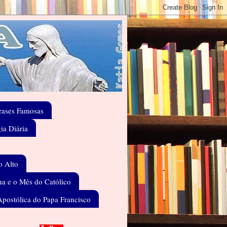
rases Famosas
gia Diária
o Alto
a e o Mês do Católico
Apostólica do Papa Francisco