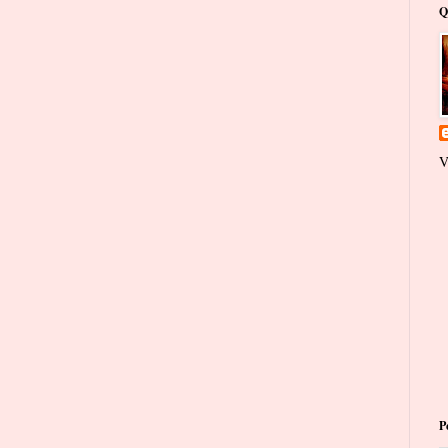
Q
V
P