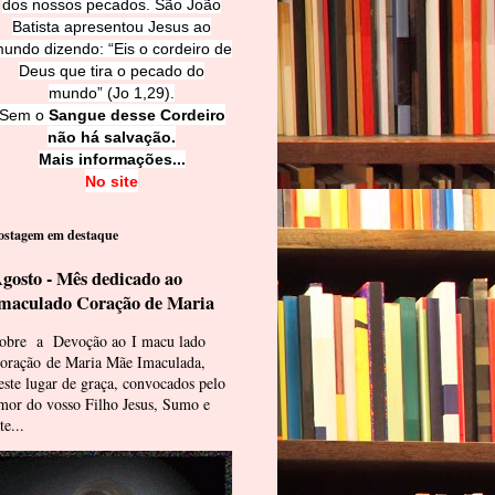
dos nossos pecados. São João
Batista apresentou Jesus ao
undo dizendo: “Eis o cordeiro de
Deus que tira o pecado do
mundo” (Jo 1,29).
Sem o
Sangue desse Cordeiro
não há salvação.
Mais informações...
No site
ostagem em destaque
gosto - Mês dedicado ao
maculado Coração de Maria
obre a Devoção ao I macu lado
oração de Maria Mãe Imaculada,
este lugar de graça, convocados pelo
mor do vosso Filho Jesus, Sumo e
te...