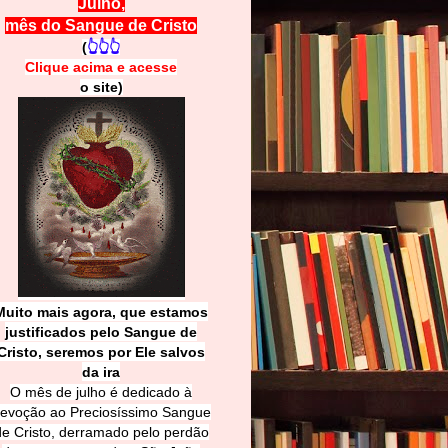
Julho,
mês do Sangue de Cristo
(
👆👆👆
Clique acima e
a
cesse
o site)
Muito mais agora, que estamos
justificados pelo Sangue de
Cri
sto, seremos por Ele salvos
da ira
O mês de julho é dedicado à
evoção ao Preciosíssimo Sangue
de Cristo, derramado pelo perdão