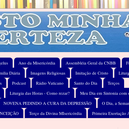
elus
Ano da Misericórdia
Assembléia Geral da CNBB
F
ilia Diária
Imagens Religiosas
Imitação de Cristo
Litur
s
Podcast
Rádio Vaticano
Santo do Dia
Terços
Liturgia das Horas - Como rezar?
Meu Dia em Sintonia com 
NOVENA PEDINDO A CURA DA DEPRESSÃO
O Dia, a Seman
ONCEIÇÃO
Terço da Divina MIsericórdia
Primeira Exortação 