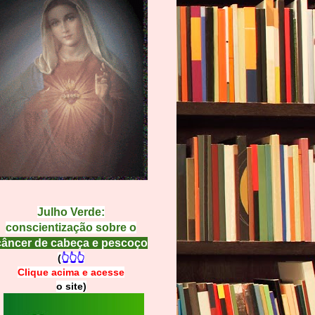
Julho Verde:
conscientização sobre o
câncer de cabeça e pescoço
(
👆👆👆
Clique acima e
a
cesse
o site)