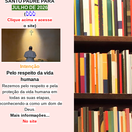
SANTO PADRE PARA
JULHO DE 2026
(
👆👆👆
Clique acima e
a
cesse
o site)
Intenção
Pelo respeito da vida
humana
Rezemos pelo respeito e pela
proteção da vida humana em
todas as suas etapas,
econhecendo-a como um dom de
Deus.
Mais informações...
No site