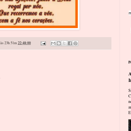
m
às 23h 51m
22:48:00
P
A
o
I
S
C
n
a
E