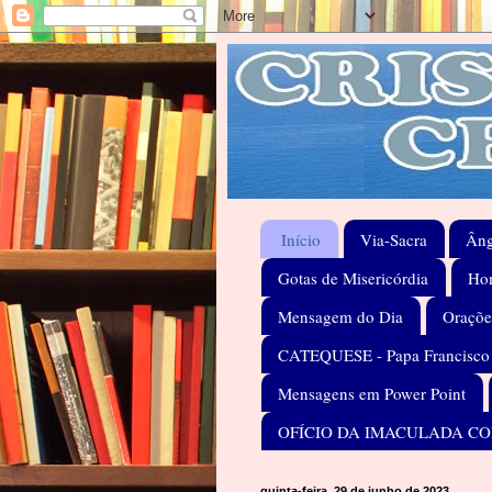
Início
Via-Sacra
Âng
Gotas de Misericórdia
Hom
Mensagem do Dia
Oraçõe
CATEQUESE - Papa Francisco
Mensagens em Power Point
OFÍCIO DA IMACULADA C
quinta-feira, 29 de junho de 2023