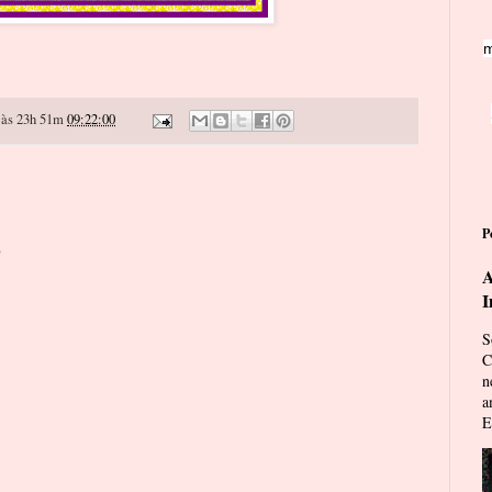
m
às 23h 51m
09:22:00
P
o
A
I
S
C
n
a
E