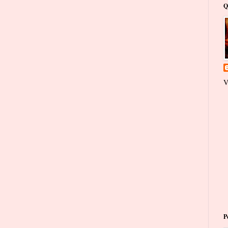
Q
V
P