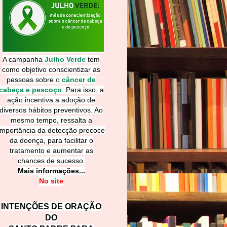
A campanha
Julho Verde
tem
como objetivo conscientizar as
pessoas sobre
o
câncer de
cabeça e pescoço
.
Para isso, a
ação incentiva a adoção de
diversos hábitos preventivos. Ao
mesmo tempo, ressalta a
importância da detecção precoce
da doença, para facilitar o
tratamento e aumentar as
chances de sucesso.
Mais informações...
No site
INTENÇÕES DE ORAÇÃO
DO