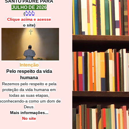
SANTO PADRE PARA
JULHO DE 2026
(
👆👆👆
Clique acima e
a
cesse
o site)
Intenção
Pelo respeito da vida
humana
Rezemos pelo respeito e pela
proteção da vida humana em
todas as suas etapas,
econhecendo-a como um dom de
Deus.
Mais informações...
No site