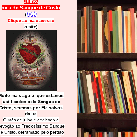
Julho,
mês do Sangue de Cristo
(
👆👆👆
Clique acima e
a
cesse
o site)
Muito mais agora, que estamos
justificados pelo Sangue de
Cri
sto, seremos por Ele salvos
da ira
O mês de julho é dedicado à
evoção ao Preciosíssimo Sangue
de Cristo, derramado pelo perdão