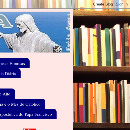
rases Famosas
gia Diária
o Alto
a e o Mês do Católico
Apostólica do Papa Francisco