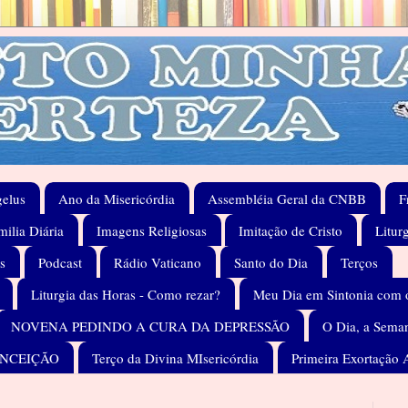
elus
Ano da Misericórdia
Assembléia Geral da CNBB
F
ilia Diária
Imagens Religiosas
Imitação de Cristo
Litur
s
Podcast
Rádio Vaticano
Santo do Dia
Terços
Liturgia das Horas - Como rezar?
Meu Dia em Sintonia com 
NOVENA PEDINDO A CURA DA DEPRESSÃO
O Dia, a Seman
ONCEIÇÃO
Terço da Divina MIsericórdia
Primeira Exortação 