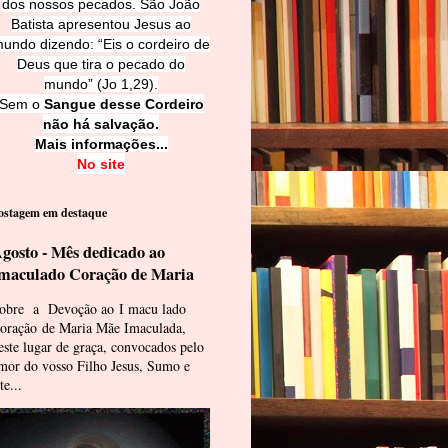
dos nossos pecados. São João
Batista apresentou Jesus ao
undo dizendo: “Eis o cordeiro de
Deus que tira o pecado do
mundo” (Jo 1,29).
Sem o
Sangue desse Cordeiro
não há salvação.
Mais informações...
No site
ostagem em destaque
gosto - Mês dedicado ao
maculado Coração de Maria
obre a Devoção ao I macu lado
oração de Maria Mãe Imaculada,
este lugar de graça, convocados pelo
mor do vosso Filho Jesus, Sumo e
te...