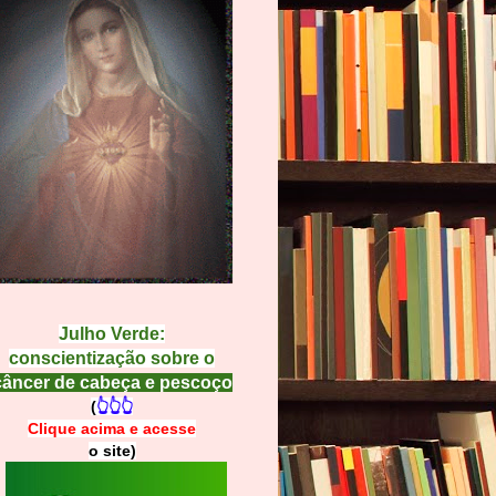
Julho Verde:
conscientização sobre o
câncer de cabeça e pescoço
(
👆👆👆
Clique acima e
a
cesse
o site)