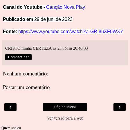
Canal
d
o
Y
outube -
Canção Nova Play
Publicado em
29 de jun. de 2023
Fonte:
https://www.youtube.com/watch?v=GR-8uXF0WXY
CRISTO minha CERTEZA
às 23h 51m
20:40:00
Compartilhar
Nenhum comentário:
Postar um comentário
‹
›
Página inicial
Ver versão para a web
Quem sou eu