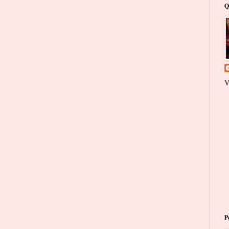
Q
V
P