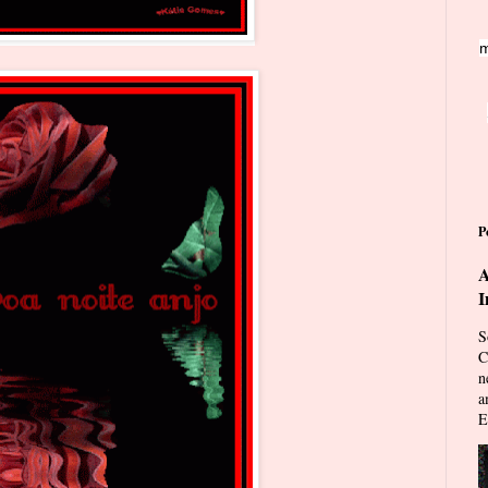
m
P
A
I
S
C
n
a
E