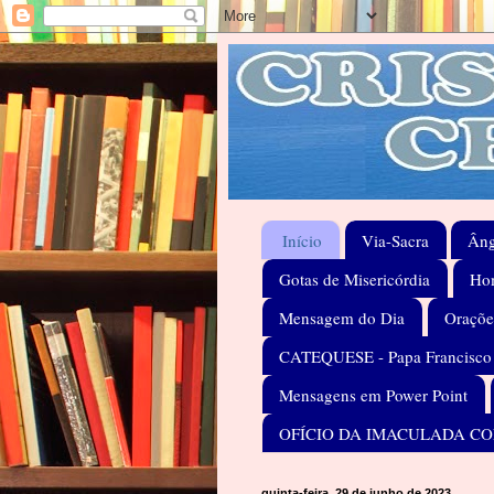
Início
Via-Sacra
Âng
Gotas de Misericórdia
Hom
Mensagem do Dia
Oraçõe
CATEQUESE - Papa Francisco
Mensagens em Power Point
OFÍCIO DA IMACULADA C
quinta-feira, 29 de junho de 2023