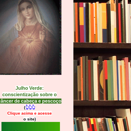
Julho Verde:
conscientização sobre o
câncer de cabeça e pescoço
(
👆👆👆
Clique acima e
a
cesse
o site)