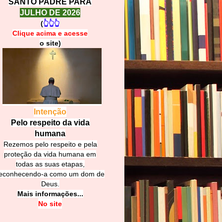
SANTO PADRE PARA
JULHO DE 2026
(
👆👆👆
Clique acima e
a
cesse
o site)
Intenção
Pelo respeito da vida
humana
Rezemos pelo respeito e pela
proteção da vida humana em
todas as suas etapas,
econhecendo-a como um dom de
Deus.
Mais informações...
No site