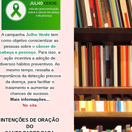
A campanha
Julho Verde
tem
como objetivo conscientizar as
pessoas sobre
o
câncer de
cabeça e pescoço
.
Para isso, a
ação incentiva a adoção de
diversos hábitos preventivos. Ao
mesmo tempo, ressalta a
importância da detecção precoce
da doença, para facilitar o
tratamento e aumentar as
chances de sucesso.
Mais informações...
No site
INTENÇÕES DE ORAÇÃO
DO