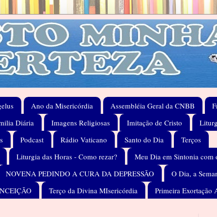
elus
Ano da Misericórdia
Assembléia Geral da CNBB
F
ilia Diária
Imagens Religiosas
Imitação de Cristo
Litur
s
Podcast
Rádio Vaticano
Santo do Dia
Terços
Liturgia das Horas - Como rezar?
Meu Dia em Sintonia com 
NOVENA PEDINDO A CURA DA DEPRESSÃO
O Dia, a Seman
ONCEIÇÃO
Terço da Divina MIsericórdia
Primeira Exortação 