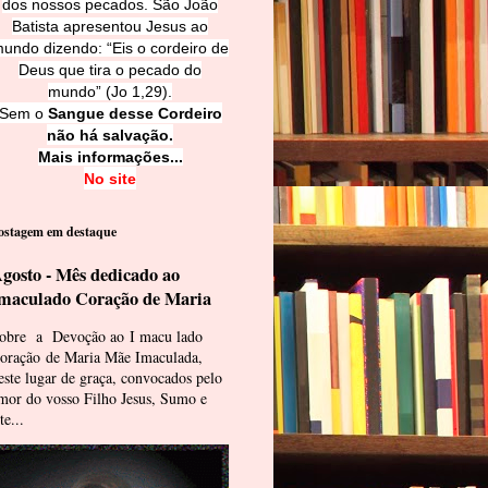
dos nossos pecados. São João
Batista apresentou Jesus ao
undo dizendo: “Eis o cordeiro de
Deus que tira o pecado do
mundo” (Jo 1,29).
Sem o
Sangue desse Cordeiro
não há salvação.
Mais informações...
No site
ostagem em destaque
gosto - Mês dedicado ao
maculado Coração de Maria
obre a Devoção ao I macu lado
oração de Maria Mãe Imaculada,
este lugar de graça, convocados pelo
mor do vosso Filho Jesus, Sumo e
te...