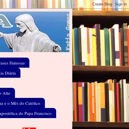
rases Famosas
gia Diária
o Alto
a e o Mês do Católico
Apostólica do Papa Francisco