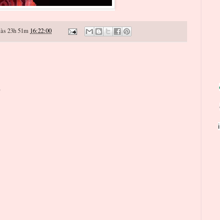
às 23h 51m
16:22:00
o