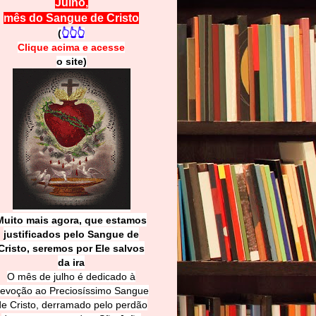
Julho,
mês do Sangue de Cristo
(
👆👆👆
Clique acima e
a
cesse
o site)
Muito mais agora, que estamos
justificados pelo Sangue de
Cri
sto, seremos por Ele salvos
da ira
O mês de julho é dedicado à
evoção ao Preciosíssimo Sangue
de Cristo, derramado pelo perdão