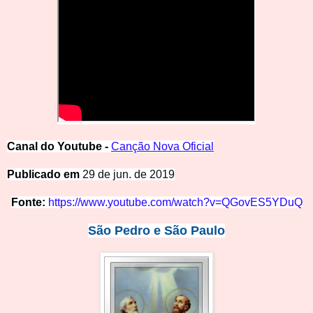
Canal do Youtube -
Canção Nova Oficial
Publicado em
29 de jun. de 2019
Fonte:
https://www.youtube.com/watch?v=QGovES5YDuQ
São Pedro e
São
P
a
ulo