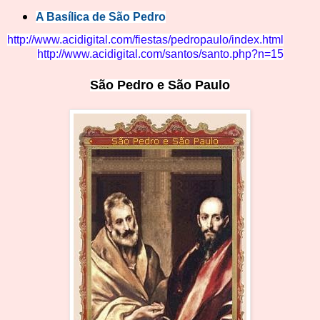
A Basílica de São P
edro
http://www.acidig
ital.com/fiestas/pedro
paulo/ind
ex.html
http://www.acidigital.com/santos/santo.php?n=15
São Pedro e Sã
o
Paulo