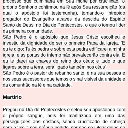
processo que culminaria em Sua morte por crucifixão. O
próprio Senhor o confirm
ou na fé após Sua ressurreição (da
qual o apóstolo foi testemunha), tornando-o intrépido
pregador do Evangelho através da descida do Espírito
Santo de Deus, no Dia de Pentecostes, o que o tornou líder
da primeira comunidade.
São Pedro é o apóstolo que Jesus Cristo escolheu e
investiu da dignidade de ser o primeiro Papa da Igreja. “E
eu te digo: Tu és pedra e sobre esta pedra edificarei a minha
igreja, e as portas do inferno não prevalecerão contra ela. E
eu te darei as chaves do reino dos céus; e tudo o que
ligares sobre a terra, será ligado também nos céus”.
São Pedro é
o pastor do rebanho santo, é na sua pessoa e
nos seus sucessores que temos o sinal visível da unidade e
da comunhão na fé e na caridade.
Martírio
Pregou no Dia de Pentecostes e selou seu apostolado com
o próprio sangue, pois foi martirizado em uma das
perseguições aos cristãos, sendo crucificado de cabeça
para baixo a seu próprio pedido, por não se julgar digno de