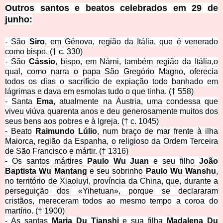
Outros santos e beatos celebrados em 29 de
junh
o:
- São
Siro
, em Génova, região da Itália, que é venerado
como bispo. († c. 330)
- São
Cássio
, bispo, em Nárni, também região da Itália,o
qual, como narra o papa São Gregório Magno, oferecia
todos os dias o sacrifício de expiação todo banhado em
lágrimas e dava em esmolas tudo o que tinha. († 558)
- Santa
Ema
, atualmente na Áustria, uma condessa que
viveu viúva quarenta anos e deu generosamente muitos dos
seus bens aos pobres e à Igreja. († c. 1045)
- Beato
Raimundo
Lúlio
, num braço de mar frente à ilha
Maiorca, região da Espanha, o religioso da Ordem Terceira
de São Francisco e mártir. († 1316)
- Os santos mártires
Paulo Wu Juan
e seu filho
João
Baptista Wu
Mantang
e seu sobrinho
Paulo Wu Wanshu
,
no território de Xiaoluyi, província da China, que, durante a
perseguição dos «Yihetuan», porque se declararam
cristãos, mereceram todos ao mesmo tempo a coroa do
martírio. († 1900)
- As santas
Maria Du Tianshi
e sua filha
Madalena Du