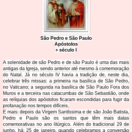
São Pedro e São
Paulo
Apóstol
os
+ sécu
l
o I
A solenidade de são Pedro e de são Paulo é uma das mais
antigas da Igreja, sendo anterior até mesmo à comemoração
do Natal. Já no século IV havia a tradição de, neste dia,
celebrar três missas: a primeira na basílica de São Pedro,
no Vaticano; a segunda na basílica de São Paulo Fora dos
Muros e a
terceira nas catacumbas de São Sebastião, onde
as relíquias dos apóstolos ficaram escondidas para fugir da
profanação nos tempos difíceis.
E mais: depois da Virgem Santíssima e de são João Batista,
Pedro e Paulo são os santos que têm mais datas
comemorativas no ano litúrgico. Além do tradicional 29 de
junho, há: 25 de janeiro, quando celebramos a conversão