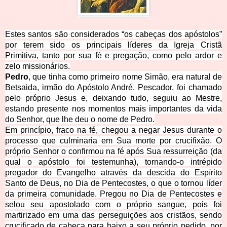
Estes santos são considerados “os cabeças dos apóstolos”
por terem sido os principais líde
res da Igreja Cristã
Primitiva, tanto por sua fé e pregação, como pelo ardor e
zelo mission
ários.
Pedro
, que tinha com
o primeiro nome Simão, era natural de
Betsaida, irmão do Apóstolo André. Pescador, foi chamado
pelo próprio Jesus e, deixando tudo, seguiu ao Mestre,
estando presente nos momentos mais importantes da vida
do Senhor, que lhe deu o nome de Pedro.
Em princípio, fraco na fé, chegou a negar Jesus durante o
processo que culminaria em Sua morte por crucifixão. O
próprio Senhor o confirmou na fé após Sua ressurreição (da
qual o apóstolo foi testemunha), tornando-o intrépido
pregador do Evangelho através da descida do Espírito
Santo de Deus, no Dia de Pentecostes, o que o tornou líder
da primeira comunidade. Pregou no Dia de Pentecostes e
selou seu apostolado com o próprio sangue, pois foi
martirizado em uma das perseguições aos cristãos, sendo
crucificado de cabeça para baixo a seu próprio pedido, por