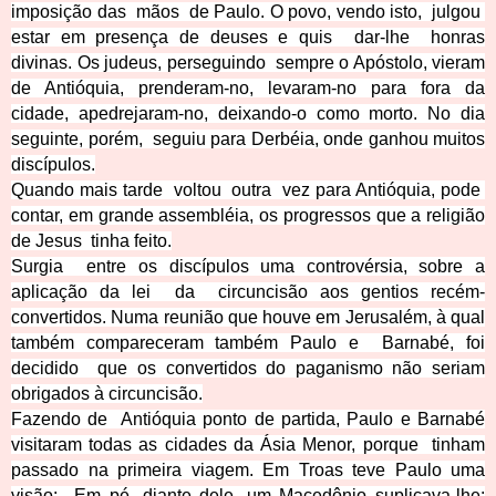
imposição das mãos de Paulo. O povo, vendo isto, julgou
estar em presença de deuses e quis dar-lhe honras
divinas. Os judeus, perseguindo sempre o Apóstolo, vieram
de Antióquia, prenderam-no, levaram-no para fora da
cidade, apedrejaram-no, deixando-o como morto. No dia
seguinte, porém, seguiu para Derbéia, onde ganhou m
uitos
discípulos.
Quando mais tarde voltou outra vez para Antióquia, pode
contar, em grande assembléia, os progressos que a reli
gião
de Jesus tinha feito.
Surgia entre os discípulos uma controvérsia, sobre a
aplicação da lei da circuncisão aos gentios recém-
convertidos. Numa reunião que houve em Jerusalém, à qual
também comparecera
m também Paulo e Barnabé, foi
decidido que os convertidos do paganismo não seriam
obrigados à circuncisão.
Fazendo de Antióquia ponto de partida, Paulo e Barnabé
visitaram todas as cidades da Ásia Menor, porque tinham
passado na primeira viagem. Em Troas teve Paulo uma
visão: Em pé, diante dele, um Macedônio suplicava-lhe: