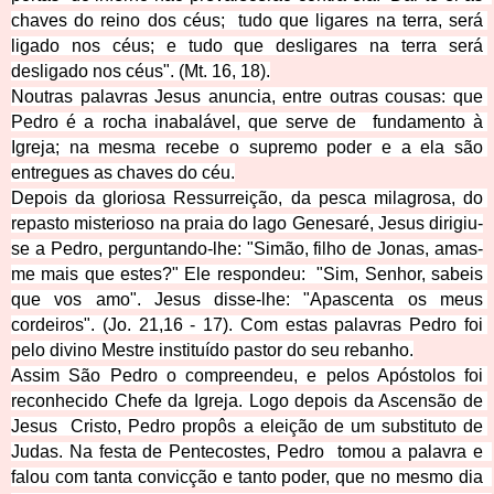
chaves do reino dos céus;  tudo que ligares 
na terra, será 
ligado nos céus; e tudo que desligares na terra será 
desligado nos céus". (Mt. 16, 18).
Noutras palavras Jesus anuncia, entre outras cousas: que 
Pedro é a rocha inabalável, que serve de  fundamento à 
Igreja; na 
mesma recebe o supremo poder e a ela são 
entregues as chaves do céu.
Depois da gloriosa Ressurreição, da pesca milagrosa, do 
repasto misterioso na praia do lago Genesaré, Jesus dirigiu-
se a Pedro, perguntando-lhe: "Simão, filho de Jonas, amas-
me mais que estes?" Ele respondeu:  "Sim, S
enhor, sabeis 
que vos amo". Jesus disse-lhe: "Apascenta os meus 
cordeiros". (Jo. 21,16 - 17). Com estas palavras Pedro foi 
pelo divino Mestre instituído pastor do seu rebanho.
Assim São Pedro o compreendeu, e pelos Apóstolos foi 
reconhecido Chefe da Igreja. Logo depois da Ascensão de 
Jesus  Cristo, Pedro propôs a eleição de um substituto de 
Judas. Na festa de Pentecostes, Pedro  tomou a palavra e  
falou com tanta convicção e tanto poder, que no mesmo dia  