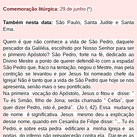
Comemoração litúrgica:
29 de junh
o (*).
Também nesta data:
São Paulo, Santa Judite
e Santa
Ema
.
Quem é que não conhece a vida de São Pedro, daquele
pescador da Galiléia, escolhido por Nosso Senhor para ser
o primeiro Apóstolo? São Pedro, forte na fé, dedicado ao
Divino Mestre a ponto de querer defendê-lo com a espada!
São Pedro que, fraco na tentação, negou o Mestre, mas pela
contrição se levantou e p
or Jesus foi nomeado chefe da
Igreja! Não é tanto
que a vida de São Pedro que hoje se nos
apresenta, senão mais o seu pontificado.
Na primeira  vocação do Apóstolo, Jesus o fitou e  disse: " 
Tu és Simão, filho de Jona; serás chamado " Cefas", que 
quer dizer Pedro, isto é, pedra".  (Jo I, 42). Essa  mudança 
de nome  é significativa. Jesus  mesmo deu a explicação 
desse nome, quando em Cesaréia de Filipe disse: "... Tu és 
Pedro, e sobre esta pedra  edificarei a  minha Igreja e  as 
portas  do inferno não prevalecerão contra ela.  Dar-te-ei as  