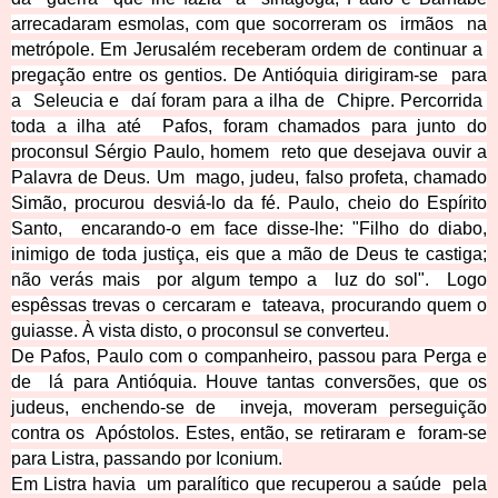
arrecadaram esmolas, com que socorreram os irmãos na
metrópole. Em Jerusalém receberam ordem de continuar a
pregação entre os gentios. De Antióquia dirigiram-se para
a Seleucia e daí foram para a ilha de Chipre. Percorrida
toda a ilha até Pafos, foram chamados para junto do
proconsul Sérgio Paulo, homem reto que desejava ouvir a
Palavra de Deus. Um mago, judeu, falso profeta, chamado
Simão, procurou desviá-lo da fé. Paulo, cheio do Espírito
Santo, encarando-o em face disse-lhe: "Filho do diabo,
inimigo de toda justiça, eis que a mão de Deu
s te castiga;
não verás mais por algum tempo a luz do sol". Logo
espêssas trevas o cercaram e tateava, procurando quem o
guiasse. À vista disto, o proconsul se converteu.
De Pafos, Paulo com o companheiro, passou para Perga e
de lá para Antióquia. Houve tantas conversões, que os
judeus,
enchendo-se de inveja, moveram perseguição
contra os Apóstolos. Estes, então, se retiraram e foram-se
para Listra, passando por Iconium.
Em Listra havia um paralítico que recuperou a saúde pela