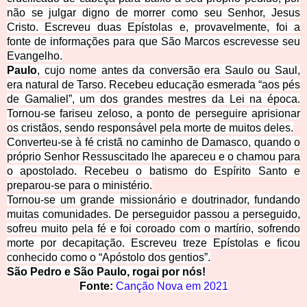
não se julgar digno de morrer como seu Senhor, Jesus
Cristo.
Escreveu duas Epístolas e, provavelmente, foi a
fonte de informações para que São Marcos escrevesse seu
Eva
ngelho.
Paulo
, cujo nome antes da conversão era Saulo ou Saul,
era natural de Tarso. Recebeu educação esmerada “aos pés
de Gamaliel”, um dos grandes mestres da Lei na época.
Tornou-se fariseu zeloso, a ponto de perseguir
e aprisionar
os cristãos, sendo responsável pela morte de muitos deles.
Converteu-se à fé cristã no caminho de Damasco, quando o
próprio Senhor Ressuscitado lhe apareceu e o chamou para
o apostolado. Recebeu o batismo do Espírito Santo e
preparou-s
e para o ministério.
Tornou-se um grande missionário e doutrinador, fundando
muitas comunidades. De perseguidor passou a persegu
ido,
sofreu muito pela fé e foi coroado com o martírio, sofrendo
morte por decapitação.
Escreveu treze Epístolas e ficou
conhec
ido como o “Apóstolo dos gentios”.
São Pedro
e São
Paulo, ro
g
ai
po
r nós!
Fonte:
Canção Nova em 2021