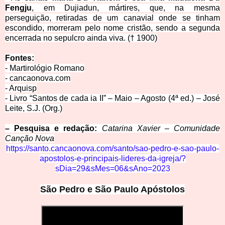
Fengju
, em Dujiadun, mártires, que, na mesma
perseguição, retiradas de um canavial onde se tinham
escondido, morreram pelo nome cristão, sendo a segunda
encerrada no sepulcro ainda viva. († 1900)
Fon
tes:
- Martirológio Rom
ano
- cancao
nova.com
- Arqui
sp
- Livro “Santos de cada ia II” – Maio – Agosto (4ª ed.) – José
Leite
, S.J. (Org.)
– Pesquisa e redação:
Catarina Xavier – Comunidade
Canção Nova
https://santo.cancaonova.com/santo/sao-pedro-e-sao-p
a
ulo-
apostolos-e-principais-lideres-da-igreja/?
sDia=29&sMes=06&sAno=2023
São Pedro e São
Paulo Apósto
los