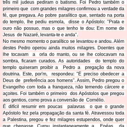
três mil judeus pediram o batismo. Foi Pedro também o  
primeiro que  com grandes milagres confirmou a verdade da 
fé, que pregava. Ao pobre paralítico que, sentado na porta 
do templo, lhe pediu esmola,  disse o Apóstolo: "Prata e 
ouro não possuo, mas o que tenho te dou
: Em nome de 
Jesus  de Nazaré, levanta-te e anda".
No mesmo momento o paralítico se levantou e andou. Além 
destes Pedro operou ainda muitos milagres. Doentes que 
lhe tocavam  a  orla do manto, ou se lhe colocavam na 
sombra, ficaram curados. As autoridades  do templo do 
templo quiseram proibir a  Pedro a  pregação da nova 
doutrina. Este, por'm,  respondeu: "É preciso obedecer a  
Deus de  preferência aos homens". Assim, Pedro pregou o 
Evangelho com toda a franqueza, não temendo cárcere e  
açoite
s. Foi também o primeiro  dos Apóstolos que pregou 
aos gentios, como prova a conversão de  Cornélio.
É difícil resumir em poucas  palavras  o que o grande 
Apóstolo fez pela propagação da santa fé. Atravessou toda 
a Palestina, pregou e fez milagres estupendos, onde quer 
que chegasse. Curou instantaneamente a  Enéas  da  