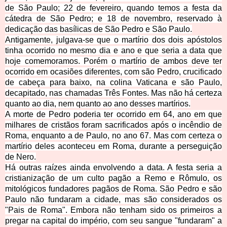
de São Paulo; 22 de fevereiro, quando temos a festa da
cátedra de São Pedro;
e 18 de novembro, reservado à
dedicação das basílicas de São Pedro e São Paulo.
Antigamente, julgava-se que o martírio dos dois apóstolos
tinha ocorrido no mesmo dia e ano e que seria a data que
hoje comemoramos. Porém o martírio de ambos deve ter
ocorrido em ocasiões diferentes, com são Pedro, crucif
icado
de cabeça para baixo, na colina Vaticana e são Paulo,
decapitado, nas chamadas Três Fontes. Mas não há certeza
quanto ao dia, nem quanto ao ano desses martírios.
A morte de Pedro poderia ter ocorrido em 64, ano em que
milhares de cristãos foram sacrificados após o incêndio de
Roma, enquanto a de Paulo, no ano 67. Mas com certeza o
martírio deles aconteceu em
Roma, durante a perseguição
de Nero.
Há outras raízes ainda envolvendo a data. A festa seria a
cristianização de um culto pagão a Remo e Rômulo, os
mitológicos fundadores pagãos de Roma. São Pedro e são
Paulo não fundaram a cidade, mas são considerados os
"Pais de Roma". Embora não tenham sido os primeiros a
pregar na capital do império, com seu sangue "fundaram" a