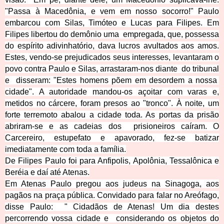
"Passa à Macedônia, e vem em nosso socorro!" Paulo
embarcou com Silas, Timóteo e Lucas para Filipes. Em
Filipes libertou do demônio uma empregada, que, possessa
do espírito adivinhatório, dava lucros avultados aos amos.
Estes, vendo-se prejudicados seus interesses, levantaram o
povo contra Paulo e Silas, arrastaram-nos diante do tribunal
e disseram: "Estes homens põem em desordem a nossa
cidade". A autoridade mandou-os açoitar com varas e,
metidos no cárcere, foram presos ao "tronco". À noite, um
forte terremoto aba
lou a cidade toda. As portas da prisão
abriram-se e as cadeias dos prisioneiros caíram. O
Carcereiro, estupefato e apavorado, fez-se batizar
imediatamente com toda a família.
De Filipes Paulo foi para Anfipolis, Apolônia,
Tessalônica e
Beréia e daí até Atenas.
Em Atenas Paulo pregou aos judeus na Sinagoga, aos
pagãos na praça pública. Convidado para falar no Areófago,
disse Paulo: " Cidadãos de Atenas! Um dia destes
percorrendo vossa cidade e considerando os objetos do