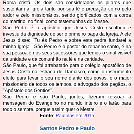
Roma cristã. Os dois são considerados os pilares que
sustentam a Igre
ja tanto por sua fé e pregação como pelo
ardor e zelo missionários, sendo glorificados com a coroa
do martírio, no final, como testemunhas do Mestre.
São Pedro é o apóstolo que Jesus Cristo escolheu e
investiu da dignidade de ser o primeiro papa da Igreja. A ele
Jesus disse: "Tu és Pedro e sob
re esta pedra f
undarei a
minha Igreja".
São Pedro é o pastor do rebanho santo, é na
sua pessoa e nos seus sucessores que temos o sinal visível
da unidade e da comunhão na fé e na caridade.
São Paulo, que foi arrebatado para o colégio apostólico de
Jesus Cristo na estrada de Damasco, como o instrumento
eleito para levar o seu nom
e diante dos povos, é o maior
missionário de todos os tempo
s, o advogado dos pa
gãos, o
"Apóstolo
dos Gentios".
São Pedro e são Paulo, juntos, fizeram ressoar a
mensagem do Evangelho no mundo inteiro e o farão para
todo o sempre, porque assim qu
er o Mestre.
Fonte:
Paulinas e
m 2015
Santo
s Pedro e Paulo