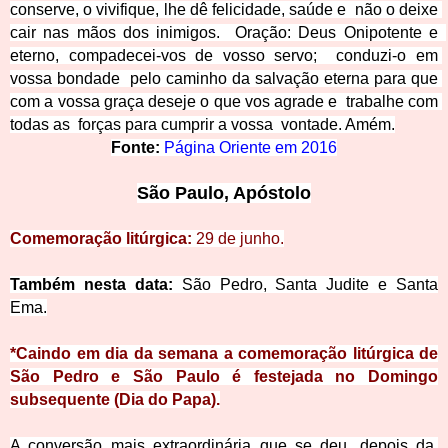
conserve, o vivifique, lhe dê felicidade, saúde e  não o deixe 
cair n
as mãos dos inimigos.  Oração: Deus Onipotente e  
eterno, compadecei-vos de vosso servo;  conduzi-o em 
vossa bondade  pelo caminh
o
 da salvação ete
rna para que 
com a vossa graça deseje o que vos agrade e  trabalhe com 
todas as  forças para cumprir a vossa  vontade. Amém.
Fonte:
Página Oriente em 2016
S
ão Paulo, Apóstolo
Comemoração litúrgica:
29 de junho
.
T
ambém nesta data
:
São Pedro, Santa Judite
e Santa
Ema.
*Caindo em dia da semana a comemoração litúrgica de
São Pedro e São Paulo é festejada no Domingo
subsequente (Dia do Papa).
A conversão mais extraordinária que se deu, depois da