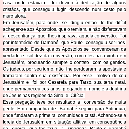
casa onde estava e foi devido à dedicação de alguns
cristãos, que conseguiu fugir, descendo num cesto pelo
muro afora.
Em Jerusalém, para onde se dirigiu então foi-lhe difícil
achegar-se aos Apóstolos, que o temiam, e não disfarçavam
a desconfiança que lhes inspirava aquela conversão. Foi
por intermédio de Barnabé, que Paulo conseguiu ser-lhes
apresentado. Desde que os Apóstolos se convenceram da
verdade e solidez da conversão, com eles ia a vinha em
Jerusalém, procurando sempre o contato com os gentios.
Os judeus, por seu turno, não lhe perdoaram a apostasia e
tramaram contra sua existência. Por esse motivo deixou
Jerusalém e foi por Cesaréia para Tarso, sua terra natal,
onde permaneceu três anos, pregando o nome e a doutrina
de Jesus nas regiões da Síria e Cilícia.
Essa pregação teve por resultado a conversão de muita
gente. Em companhia de Barnabé seguiu para Antióquia,
onde fundaram a primeira comunidade cristã. Achando-se a
Igreja de Jerusalém em situação aflitiva, em conseqüência
da guerra que lhe fazia a sinagoga, Paulo e Barnabé