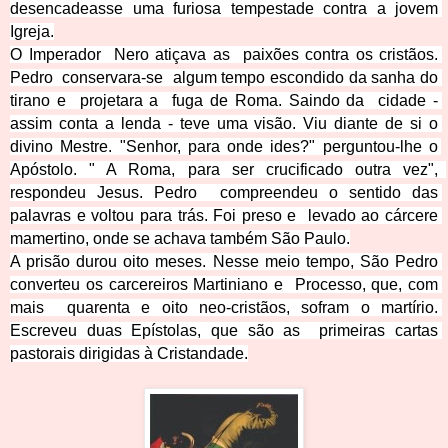
desencadeasse uma furiosa tempestade contra a jovem 
Igreja.
O Imperador  Nero atiçava as  paixões contra os cristãos. 
Pedro  conservara-se  algum tempo escondido da sanha do 
tirano e  projetara a  fuga de Roma. Saindo da  cidade - 
assim conta a lenda - teve uma visão. Viu diante de si o 
divino Mestre. "Senhor, para onde ides?" perguntou-lhe o 
Apóstolo. " A Roma, para ser crucificado outra vez",  
respondeu Jesus. Pedro  compreendeu o sentido das 
palavras e voltou para
 trás. Foi preso e  levado ao cárcere 
mamertino, onde se achava também São Paulo.
A prisão durou oito meses. Nesse meio tempo, Sã
o Pedro 
converteu os carcereiros Martiniano e  Processo, que, com 
mais  quarenta e oito neo-cristãos, sofram o martírio. 
Escreveu duas Epístolas, que são as  pri
meiras 
cart
as 
pastorais dirigidas à Cristandade.