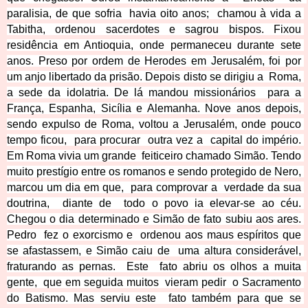
paralisia, de que sofria  havia oito anos;  chamou à vida a 
Tabitha, ordenou sacerdotes e sagrou bispos. Fixou 
residência em Antioquia, onde permaneceu durante sete 
anos. Preso por ordem de Herodes em Jerusalém, foi por 
um anjo libertado da prisão. Depois disto se dirigiu a  Roma, 
a sede da idolatria. De lá mandou missionários  para a 
França, Espanha, Sicília e Alemanha. Nove anos depois, 
sendo expulso de Roma, voltou a Jerusalém, onde pouco 
tempo ficou,  para procurar  outra vez a  capital do império. 
Em Roma vivia um grande  feiticeiro chamado Simão. Tendo 
muito prestígio entre os romanos e sendo protegido de Nero, 
marcou um dia em que,  para comprovar a  verdade da sua 
doutrina,  diante de  todo o povo ia elevar-se ao céu. 
Chegou o dia determinado e Simão de fato subiu aos ares. 
Pedro  fez o exorcismo e  ordenou aos maus espíritos que 
se afastassem, e Simão caiu de  uma altura considerável, 
fraturando as pernas.  Este  fato abriu os olhos a muita  
gente,  que em seguida muitos  vieram pedir  o Sacramento 
do Batis
mo. Mas serviu este  fato também para que se 