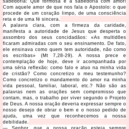
sabedoria: Que formosa é a sabedoria com amor!
Com aquele amor de que nos fala o Apostolo: o que
procede de um coração limpo, de uma consciência
reta e de uma fé sincera.
A palavra clara, com a firmeza da caridade,
manifesta a autoridade de Jesus que desperta o
assombro dos seus concidadãos: «As multidões
ficaram admiradas com o seu ensinamento. De fato,
ele ensinava como quem tem autoridade, não como
os escribas» (Mt 7,28-29). A nossa prece e
contemplação de hoje, deve ir acompanhada por
uma séria reflexão: como falo e atuo na minha vida
de cristão? Como concretizo o meu testemunho?
Como concretizo o mandamento do amor na minha
vida pessoal, familiar, laboral, etc.? Não são as
palavras nem as orações sem compromisso que
contam, mas, o trabalho por viver segundo o Projeto
de Deus. A nossa oração deveria expressar sempre o
nosso desejo de obrar o bem e o nosso pedido de
ajuda, uma vez que reconhecemos a nossa
debilidade.
— Senhor, que a nossa oração esteja sempre