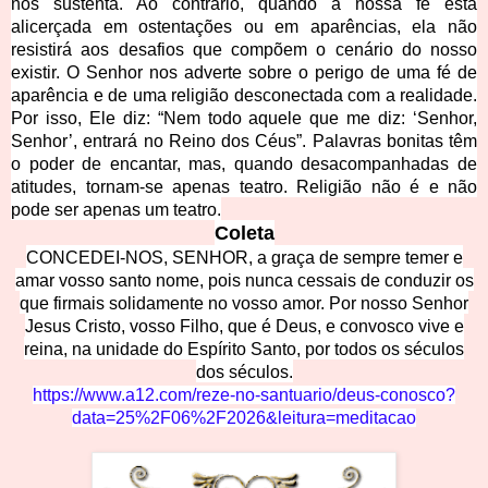
nos sustenta. Ao contrário, quando a nossa fé está
alicerçada em ostentações ou em aparências, ela não
resistirá aos desafios que compõem o cenário do nosso
existir. O Senhor nos adverte sobre o perigo de uma fé de
aparência e de uma religião desconectada com a realidade.
Por isso, Ele diz: “Nem todo aquele que me diz: ‘Senhor,
Senhor’, entrará no Reino dos Céus”. Palavras bonitas têm
o poder de encantar, mas, quando desacompanhadas de
atitudes, tornam-se apenas teatro. Religião não é e não
pode ser apenas um teatro.
Coleta
CONCEDEI-NOS, SENHOR, a graça de sempre temer e
amar vosso santo nome, pois nunca cessais de conduzir os
que firmais solidamente no vosso amor. Por nosso Senhor
Jesus Cristo, vosso Filho, que é Deus, e convosco vive e
reina, na unidade do Espírito Santo, por todos os séculos
dos séculos.
https://www.a12.com/reze-no-santuario/deus-conosco?
data=25%2F06%2F2026&leitura=meditacao