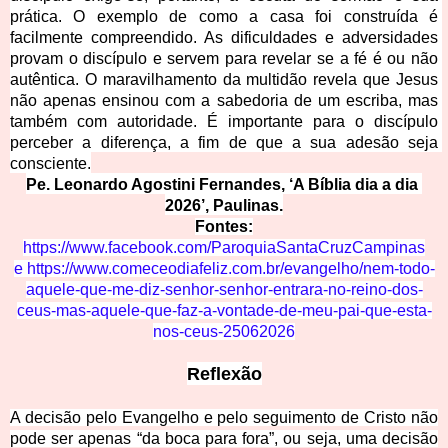
prática. O exemplo de como a casa foi construída é 
facilmente compreendido. As dificuldades e adversidades 
provam o discípulo e servem para revelar se a fé é ou não 
autêntica. O maravilhamento da multidão revela que Jesus 
não apenas ensinou com a sabedoria de um escriba, mas 
também com autoridade. É importante para o discípulo 
perceber a diferença, a fim de que a sua adesão seja 
consciente.
Pe. Leonardo Agostini Fernandes, ‘A Bíblia dia a dia 
2026’, Paulinas.
Fontes:
https://www.facebook.com/ParoquiaSantaCruzCampina
s
e
https://www.comeceodiafeliz.com.br/evangelho/nem-todo-
aquele-que-me-diz-senhor-senhor-entrara-no-reino-dos-
ceus-mas-aquele-que-faz-a-vontade-de-meu-pai-que-esta-
nos-ceus-25062026
Reflexão
A decisão pelo Evangelho e pelo seguimento de Cristo não
pode ser apenas “da boca para fora”, ou seja, uma decisão