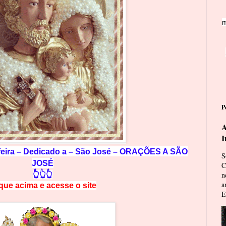
m
P
A
I
-feira – Dedicado a – São José – ORAÇÕES A SÃO
S
JOSÉ
C
👆👆👆
n
a
ique acima e
a
cesse
o site
E