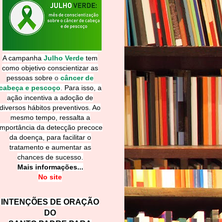
A campanha
Julho Verde
tem
como objetivo conscientizar as
pessoas sobre
o
câncer de
cabeça e pescoço
.
Para isso, a
ação incentiva a adoção de
diversos hábitos preventivos. Ao
mesmo tempo, ressalta a
importância da detecção precoce
da doença, para facilitar o
tratamento e aumentar as
chances de sucesso.
Mais informações...
No site
INTENÇÕES DE ORAÇÃO
DO