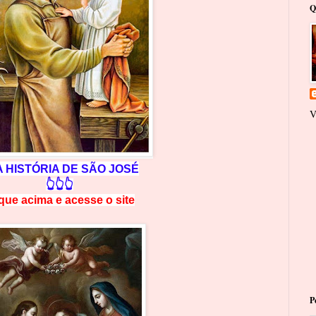
Q
V
A
HISTÓRIA DE SÃO JOSÉ
👆👆👆
ique acima e
a
cesse
o site
P