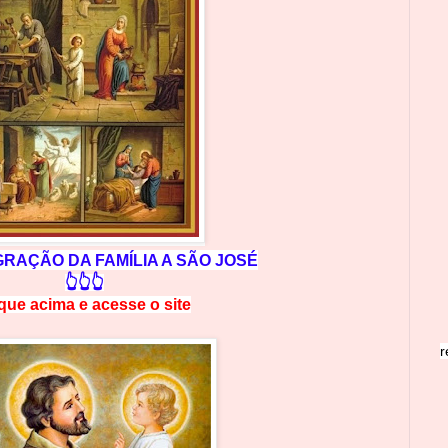
RAÇÃO DA FAMÍLIA A SÃO JOSÉ
👆👆👆
ique acima e
a
cesse
o site
r