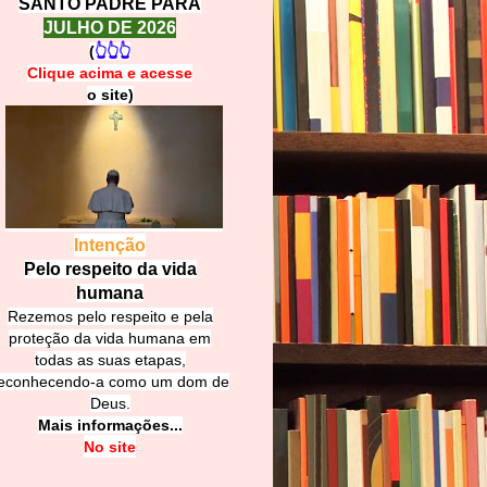
SANTO PADRE PARA
JULHO DE 2026
(
👆👆👆
Clique acima e
a
cesse
o site)
Intenção
Pelo respeito da vida
humana
Rezemos pelo respeito e pela
proteção da vida humana em
todas as suas etapas,
econhecendo-a como um dom de
Deus.
Mais informações...
No site