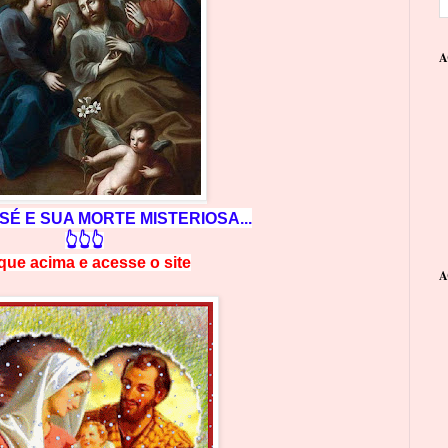
A
SÉ E SUA MORTE MISTERIOSA...
👆👆👆
ique acima e
a
cesse
o site
A