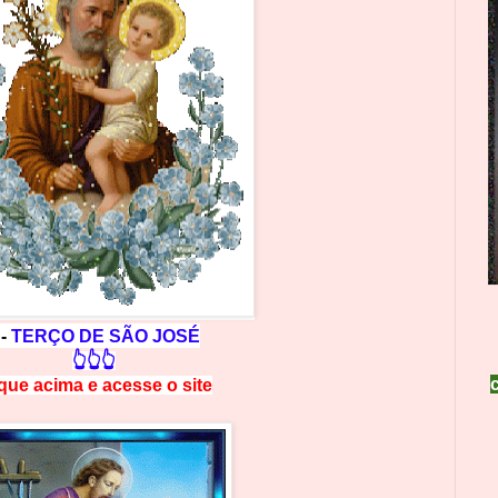
 -
TERÇO DE SÃO JOSÉ
👆👆👆
ique acima e
a
cesse
o site