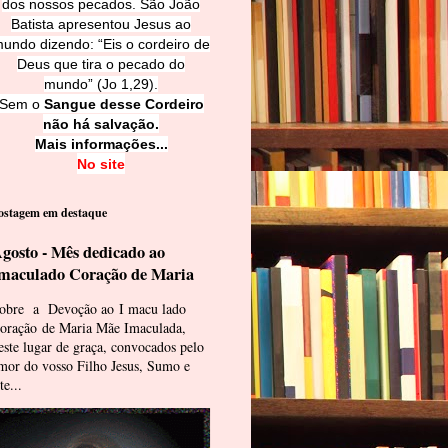
dos nossos pecados. São João
Batista apresentou Jesus ao
undo dizendo: “Eis o cordeiro de
Deus que tira o pecado do
mundo” (Jo 1,29).
Sem o
Sangue desse Cordeiro
não há salvação.
Mais informações...
No site
ostagem em destaque
gosto - Mês dedicado ao
maculado Coração de Maria
obre a Devoção ao I macu lado
oração de Maria Mãe Imaculada,
este lugar de graça, convocados pelo
mor do vosso Filho Jesus, Sumo e
te...