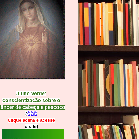
Julho Verde:
conscientização sobre o
câncer de cabeça e pescoço
(
👆👆👆
Clique acima e
a
cesse
o site)