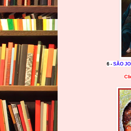
6 -
SÃO JO
Cl