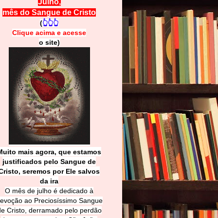
Julho,
mês do Sangue de Cristo
(
👆👆👆
Clique acima e
a
cesse
o site)
Muito mais agora, que estamos
justificados pelo Sangue de
Cri
sto, seremos por Ele salvos
da ira
O mês de julho é dedicado à
evoção ao Preciosíssimo Sangue
de Cristo, derramado pelo perdão