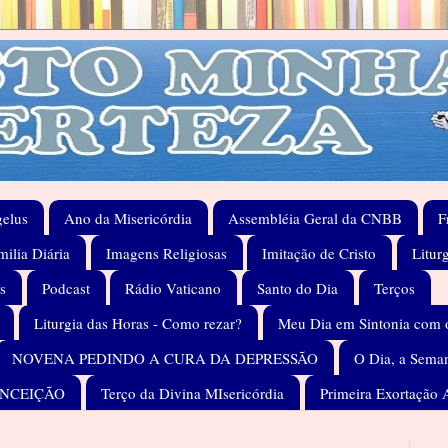
elus
Ano da Misericórdia
Assembléia Geral da CNBB
F
ilia Diária
Imagens Religiosas
Imitação de Cristo
Litur
s
Podcast
Rádio Vaticano
Santo do Dia
Terços
Liturgia das Horas - Como rezar?
Meu Dia em Sintonia com 
NOVENA PEDINDO A CURA DA DEPRESSÃO
O Dia, a Seman
ONCEIÇÃO
Terço da Divina MIsericórdia
Primeira Exortação 