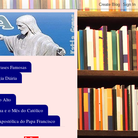
rases Famosas
gia Diária
o Alto
a e o Mês do Católico
Apostólica do Papa Francisco