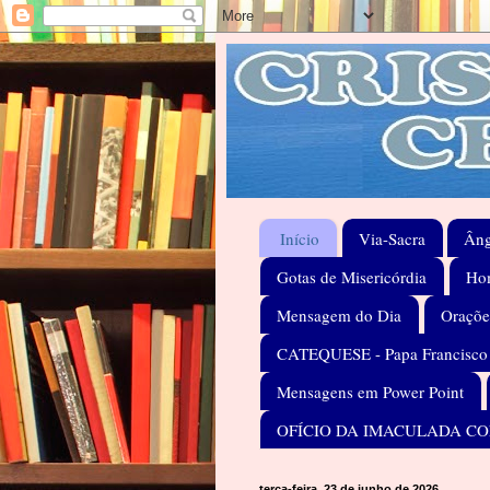
Início
Via-Sacra
Âng
Gotas de Misericórdia
Hom
Mensagem do Dia
Oraçõe
CATEQUESE - Papa Francisco
Mensagens em Power Point
OFÍCIO DA IMACULADA C
terça-feira, 23 de junho de 2026