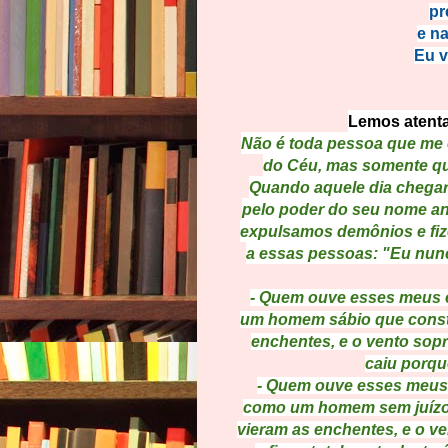
pr
e n
Eu v
Lemos atentam
Não é toda pessoa que me 
do Céu, mas somente que
Quando aquele dia chegar
pelo poder do seu nome a
expulsamos demônios e fize
a essas pessoas: "Eu nun
- Quem ouve esses meus 
um homem sábio que constru
enchentes, e o vento sop
caiu porqu
- Quem ouve esses meus 
como um homem sem juízo q
vieram as enchentes, e o ve