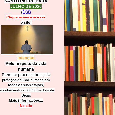
SANTO PADRE PARA
JULHO DE 2026
(
👆👆👆
Clique acima e
a
cesse
o site)
Intenção
Pelo respeito da vida
humana
Rezemos pelo respeito e pela
proteção da vida humana em
todas as suas etapas,
econhecendo-a como um dom de
Deus.
Mais informações...
No site