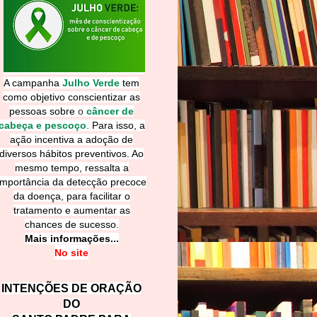
A campanha
Julho Verde
tem
como objetivo conscientizar as
pessoas sobre
o
câncer de
cabeça e pescoço
.
Para isso, a
ação incentiva a adoção de
diversos hábitos preventivos. Ao
mesmo tempo, ressalta a
importância da detecção precoce
da doença, para facilitar o
tratamento e aumentar as
chances de sucesso.
Mais informações...
No site
INTENÇÕES DE ORAÇÃO
DO