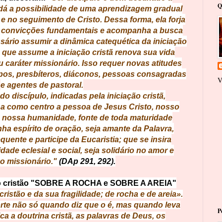
Q
ã dá a possibilidade de uma aprendizagem gradual
 no seguimento de Cristo. Dessa forma, ela forja
as convicções fundamentais e acompanha a busca
sário assumir a dinâmica catequética da iniciação
que assume a iniciação cristã renova sua vida
 caráter missionário. Isso requer novas atitudes
spos, presbíteros, diáconos, pessoas consagradas
V
e agentes de pastoral.
o discípulo, indicadas pela iniciação cristã,
a como centro a pessoa de Jesus Cristo, nosso
e nossa humanidade, fonte de toda maturidade
nha espírito de oração, seja amante da Palavra,
quente e participe da Eucaristia; que se insira
ade eclesial e social, seja solidário no amor e
o missionário."
(DAp 291, 292).
do cristão "SOBRE A ROCHA e SOBRE A AREIA"
 cristão e da sua fragilidade; de rocha e de areia».
forte não só quando diz que o é, mas quando leva
P
ica a doutrina cristã, as palavras de Deus, os