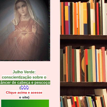
Julho Verde:
conscientização sobre o
câncer de cabeça e pescoço
(
👆👆👆
Clique acima e
a
cesse
o site)