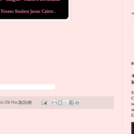
m
P
A
I
S
C
às 23h 51m
20:53:00
n
a
E