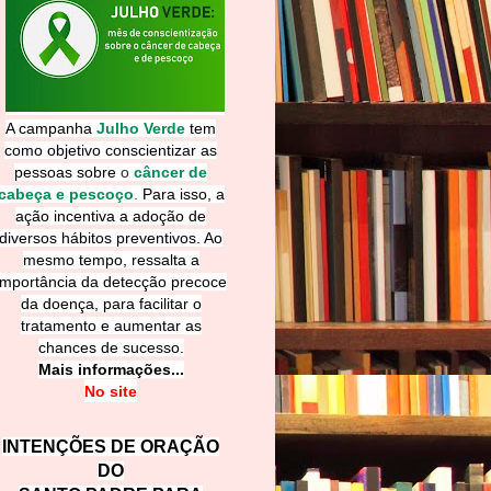
A campanha
Julho Verde
tem
como objetivo conscientizar as
pessoas sobre
o
câncer de
cabeça e pescoço
.
Para isso, a
ação incentiva a adoção de
diversos hábitos preventivos. Ao
mesmo tempo, ressalta a
importância da detecção precoce
da doença, para facilitar o
tratamento e aumentar as
chances de sucesso.
Mais informações...
No site
INTENÇÕES DE ORAÇÃO
DO