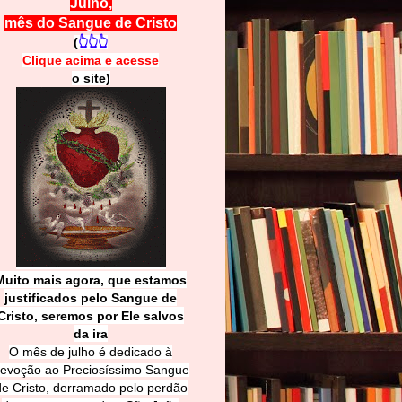
Julho,
mês do Sangue de Cristo
(
👆👆👆
Clique acima e
a
cesse
o site)
Muito mais agora, que estamos
justificados pelo Sangue de
Cri
sto, seremos por Ele salvos
da ira
O mês de julho é dedicado à
evoção ao Preciosíssimo Sangue
de Cristo, derramado pelo perdão