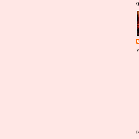
Q
V
P