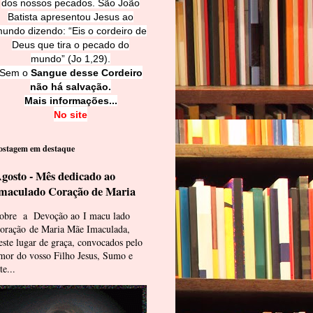
dos nossos pecados. São João
Batista apresentou Jesus ao
undo dizendo: “Eis o cordeiro de
Deus que tira o pecado do
mundo” (Jo 1,29).
Sem o
Sangue desse Cordeiro
não há salvação.
Mais informações...
No site
ostagem em destaque
gosto - Mês dedicado ao
maculado Coração de Maria
obre a Devoção ao I macu lado
oração de Maria Mãe Imaculada,
este lugar de graça, convocados pelo
mor do vosso Filho Jesus, Sumo e
te...