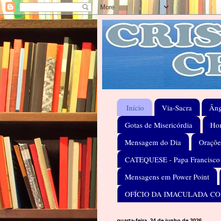
Início
Via-Sacra
Âng
Gotas de Misericórdia
Hom
Mensagem do Dia
Oraçõe
CATEQUESE - Papa Francisco
Mensagens em Power Point
OFÍCIO DA IMACULADA C
quarta-feira, 24 de junho de 2026