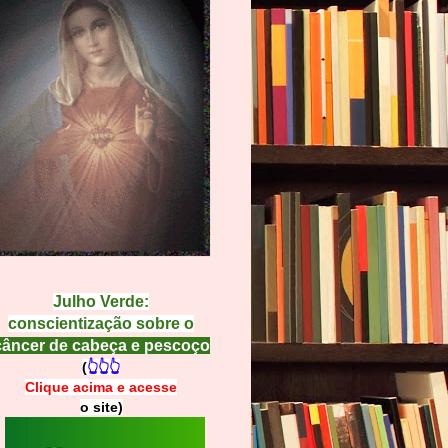
Julho Verde:
conscientização sobre o
câncer de cabeça e pescoço
(
👆👆👆
Clique acima e
a
cesse
o site)