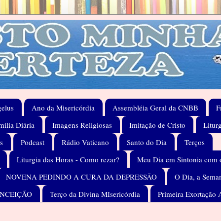
elus
Ano da Misericórdia
Assembléia Geral da CNBB
F
ilia Diária
Imagens Religiosas
Imitação de Cristo
Litur
s
Podcast
Rádio Vaticano
Santo do Dia
Terços
Liturgia das Horas - Como rezar?
Meu Dia em Sintonia com 
NOVENA PEDINDO A CURA DA DEPRESSÃO
O Dia, a Seman
ONCEIÇÃO
Terço da Divina MIsericórdia
Primeira Exortação 