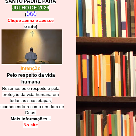
SANTO PADRE PARA
JULHO DE 2026
(
👆👆👆
Clique acima e
a
cesse
o site)
Intenção
Pelo respeito da vida
humana
Rezemos pelo respeito e pela
proteção da vida humana em
todas as suas etapas,
econhecendo-a como um dom de
Deus.
Mais informações...
No site