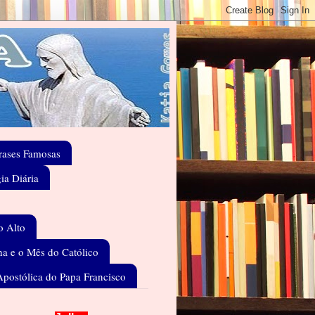
rases Famosas
gia Diária
o Alto
a e o Mês do Católico
Apostólica do Papa Francisco