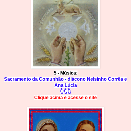
5
- Música:
Sacramento da Comunhão - diácono Nelsinho Corrêa e
Ana Lúcia
👆👆👆
Clique acima e
a
cesse
o site