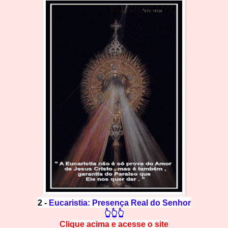
2 -
Eucaristia: Presença Real do Senhor
👆👆👆
Clique acima e
a
cesse
o site