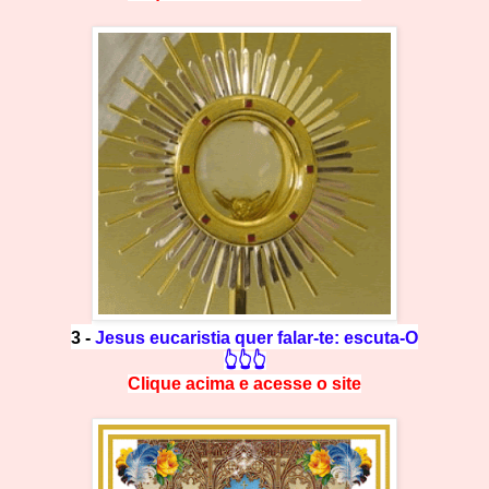
3 -
Jesus eucaristia quer falar-te: escuta-O
👆👆👆
Clique acima e
a
cesse
o site