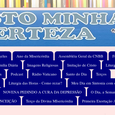
elus
Ano da Misericórdia
Assembléia Geral da CNBB
F
ilia Diária
Imagens Religiosas
Imitação de Cristo
Litur
s
Podcast
Rádio Vaticano
Santo do Dia
Terços
Liturgia das Horas - Como rezar?
Meu Dia em Sintonia com 
NOVENA PEDINDO A CURA DA DEPRESSÃO
O Dia, a Seman
ONCEIÇÃO
Terço da Divina MIsericórdia
Primeira Exortação 