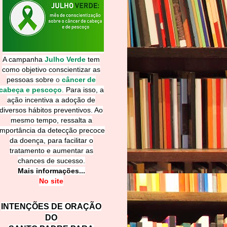
A campanha
Julho Verde
tem
como objetivo conscientizar as
pessoas sobre
o
câncer de
cabeça e pescoço
.
Para isso, a
ação incentiva a adoção de
diversos hábitos preventivos. Ao
mesmo tempo, ressalta a
importância da detecção precoce
da doença, para facilitar o
tratamento e aumentar as
chances de sucesso.
Mais informações...
No site
INTENÇÕES DE ORAÇÃO
DO