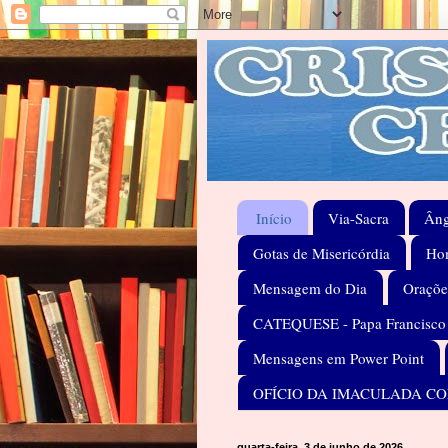
Início
Via-Sacra
Âng
Gotas de Misericórdia
Hom
Mensagem do Dia
Oraçõe
CATEQUESE - Papa Francisco
Mensagens em Power Point
OFÍCIO DA IMACULADA C
quarta-feira, 3 de junho de 2026