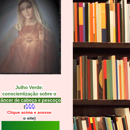
Julho Verde:
conscientização sobre o
câncer de cabeça e pescoço
(
👆👆👆
Clique acima e
a
cesse
o site)