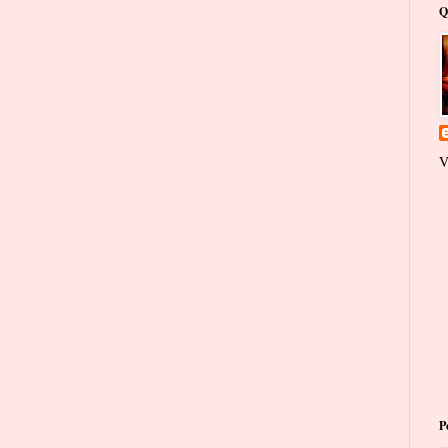
Q
V
P