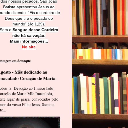
dos nossos pecados. São João
Batista apresentou Jesus ao
undo dizendo: “Eis o cordeiro de
Deus que tira o pecado do
mundo” (Jo 1,29).
Sem o
Sangue desse Cordeiro
não há salvação.
Mais informações...
No site
ostagem em destaque
gosto - Mês dedicado ao
maculado Coração de Maria
obre a Devoção ao I macu lado
oração de Maria Mãe Imaculada,
este lugar de graça, convocados pelo
mor do vosso Filho Jesus, Sumo e
te...