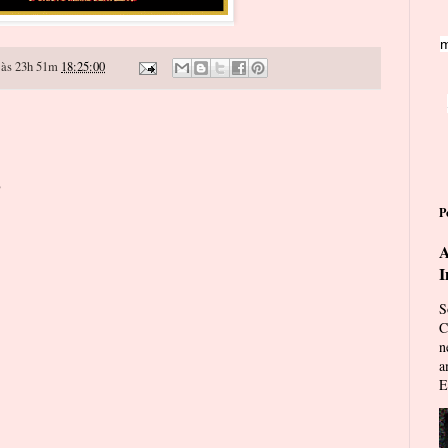
m
às 23h 51m
18:25:00
o
P
A
I
S
C
n
a
E