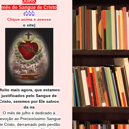
Julho,
mês do Sangue de Cristo
(
👆👆👆
Clique acima e
a
cesse
o site)
Muito mais agora, que estamos
justificados pelo Sangue de
Cri
sto, seremos por Ele salvos
da ira
O mês de julho é dedicado à
evoção ao Preciosíssimo Sangue
de Cristo, derramado pelo perdão