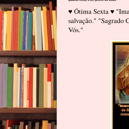
♥ Ótima Sexta ♥ "Ima
salvação." "Sagrado C
Vós."