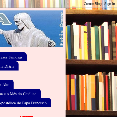
rases Famosas
gia Diária
o Alto
a e o Mês do Católico
Apostólica do Papa Francisco