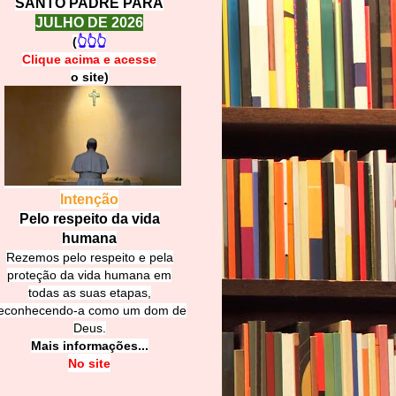
SANTO PADRE PARA
JULHO DE 2026
(
👆👆👆
Clique acima e
a
cesse
o site)
Intenção
Pelo respeito da vida
humana
Rezemos pelo respeito e pela
proteção da vida humana em
todas as suas etapas,
econhecendo-a como um dom de
Deus.
Mais informações...
No site