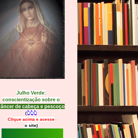
Julho Verde:
conscientização sobre o
câncer de cabeça e pescoço
(
👆👆👆
Clique acima e
a
cesse
o site)