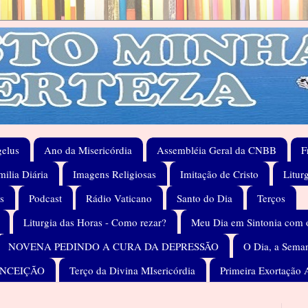
elus
Ano da Misericórdia
Assembléia Geral da CNBB
F
ilia Diária
Imagens Religiosas
Imitação de Cristo
Litur
s
Podcast
Rádio Vaticano
Santo do Dia
Terços
Liturgia das Horas - Como rezar?
Meu Dia em Sintonia com 
NOVENA PEDINDO A CURA DA DEPRESSÃO
O Dia, a Seman
ONCEIÇÃO
Terço da Divina MIsericórdia
Primeira Exortação 