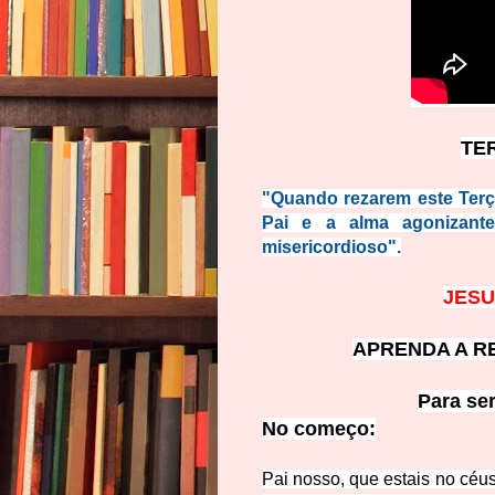
TE
"Quando rezarem este Terço
Pai e a alma agonizant
misericordioso".
JESU
APRENDA A R
Para se
No começ
o:
Pai nosso, que estais no céu