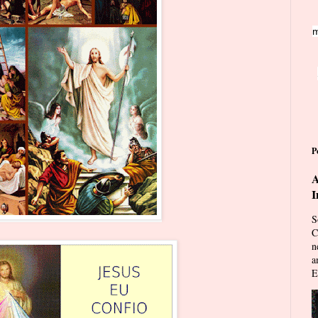
m
P
A
I
S
C
n
a
E