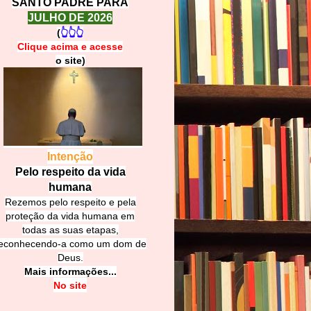
SANTO PADRE PARA
JULHO DE 2026
(
👆👆👆
Clique acima e
a
cesse
o site)
Intenção
Pelo respeito da vida
humana
Rezemos pelo respeito e pela
proteção da vida humana em
todas as suas etapas,
econhecendo-a como um dom de
Deus.
Mais informações...
No site