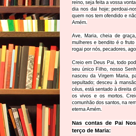
reino, seja feita a vossa von
dia nos dai hoje; perdoai-
quem nos tem ofendido e não 
Amém.
Ave, Maria, cheia de graça
mulheres e bendito é o frut
rogai por nós, pecadores, ag
Creio em Deus Pai, todo pode
seu único Filho, nosso Senh
nasceu da Virgem Maria, pad
sepultado; desceu à mansão 
céus, está sentado à direita 
os vivos e os mortos. Crei
comunhão dos santos, na remi
eterna Amém.
Nas contas de Pai Nos
terço de Maria: