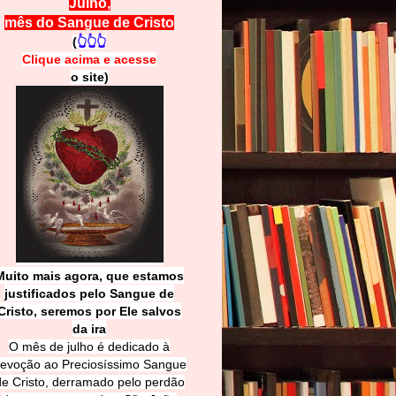
Julho,
mês do Sangue de Cristo
(
👆👆👆
Clique acima e
a
cesse
o site)
Muito mais agora, que estamos
justificados pelo Sangue de
Cri
sto, seremos por Ele salvos
da ira
O mês de julho é dedicado à
evoção ao Preciosíssimo Sangue
de Cristo, derramado pelo perdão