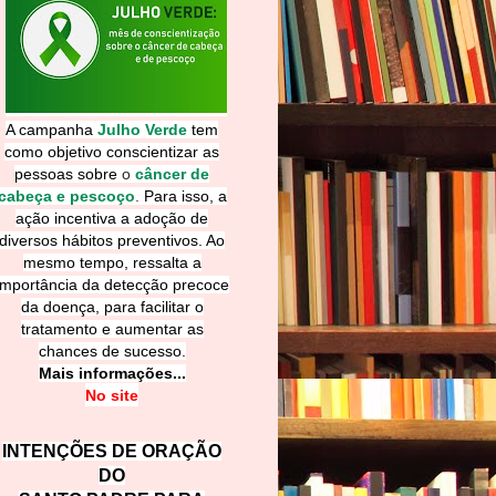
A campanha
Julho Verde
tem
como objetivo conscientizar as
pessoas sobre
o
câncer de
cabeça e pescoço
.
Para isso, a
ação incentiva a adoção de
diversos hábitos preventivos. Ao
mesmo tempo, ressalta a
importância da detecção precoce
da doença, para facilitar o
tratamento e aumentar as
chances de sucesso.
Mais informações...
No site
INTENÇÕES DE ORAÇÃO
DO