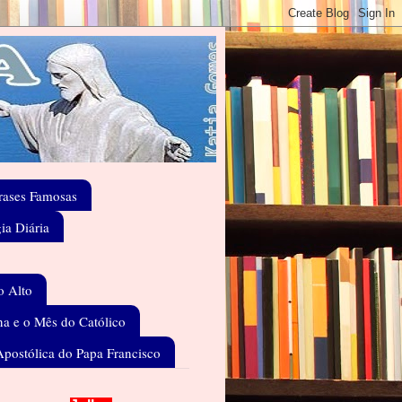
rases Famosas
gia Diária
o Alto
a e o Mês do Católico
Apostólica do Papa Francisco