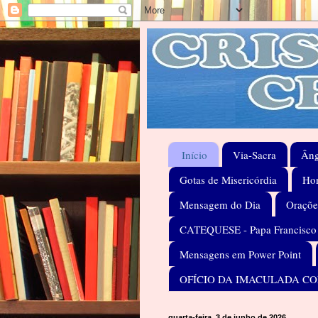
Início
Via-Sacra
Âng
Gotas de Misericórdia
Hom
Mensagem do Dia
Oraçõe
CATEQUESE - Papa Francisco
Mensagens em Power Point
OFÍCIO DA IMACULADA C
quarta-feira, 3 de junho de 2026