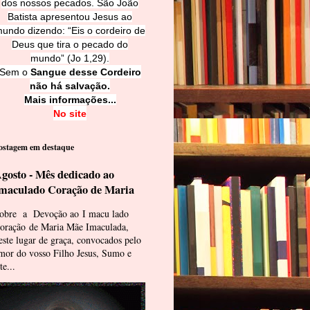
dos nossos pecados. São João
Batista apresentou Jesus ao
undo dizendo: “Eis o cordeiro de
Deus que tira o pecado do
mundo” (Jo 1,29).
Sem o
Sangue desse Cordeiro
não há salvação.
Mais informações...
No site
ostagem em destaque
gosto - Mês dedicado ao
maculado Coração de Maria
obre a Devoção ao I macu lado
oração de Maria Mãe Imaculada,
este lugar de graça, convocados pelo
mor do vosso Filho Jesus, Sumo e
te...