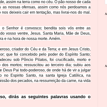
tade, assim na terra como no céu. O pão nosso de cada
nos as nossas ofensas, assim como nós perdoamos a
nos deixeis cair em tentação, mas livrai-nos do mal.
A
, o Senhor é convosco; bendita sois vós entre as
o do vosso ventre, Jesus. Santa Maria, Mãe de Deus,
ora e na hora de nossa morte. Amém.
roso, criador do Céu e da Terra; e em Jesus Cristo,
or; que foi concebido pelo poder do Espírito Santo;
eceu sob Pôncio Pilatos, foi crucificado, morto e
dos mortos; ressuscitou ao terceiro dia; subiu aos
A
de Deus Pai todo-poderoso, de onde há de vir a julgar
o no Espirito Santo, na santa Igreja Católica, na
ssão dos pecados, na ressurreição da carne, na vida
so, dirás as seguintes palavras usando o