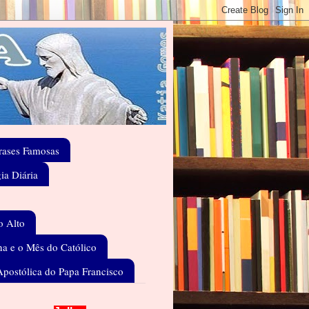
rases Famosas
gia Diária
o Alto
a e o Mês do Católico
Apostólica do Papa Francisco