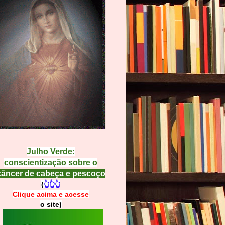
Julho Verde:
conscientização sobre o
câncer de cabeça e pescoço
(
👆👆👆
Clique acima e
a
cesse
o site)