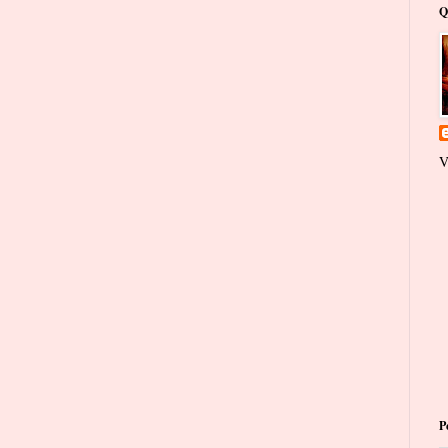
Q
V
P