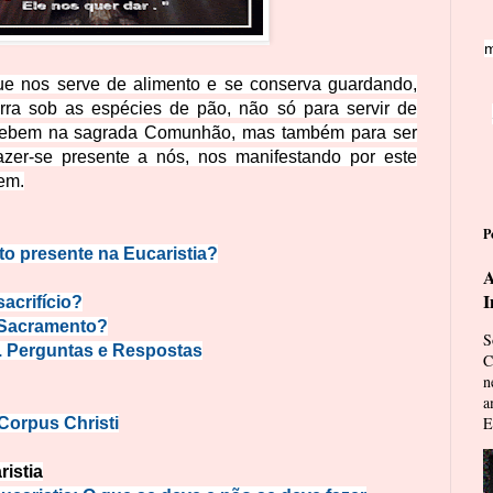
m
 nos serve de alimento e se conserva guardando,
terra sob as espécies de pão, não só para servir de
eb
em na sagrada Comunhão, mas também para ser
azer-se presente a nós, nos manifestando por este
tem.
P
to presente na Eucaristia?
A
I
sacrifício?
m Sacramento?
S
. Perguntas e Respostas
C
n
a
E
Corpus Christi
istia