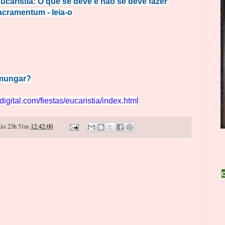
ucaristia: O que se deve e não se deve fazer
Sacramentum
-
leia-o
omungar?
digital.com/fiestas/eucaristia/index.html
às 23h 51m
12:42:00
o