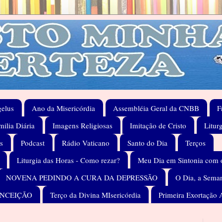
elus
Ano da Misericórdia
Assembléia Geral da CNBB
F
ilia Diária
Imagens Religiosas
Imitação de Cristo
Litur
s
Podcast
Rádio Vaticano
Santo do Dia
Terços
Liturgia das Horas - Como rezar?
Meu Dia em Sintonia com 
NOVENA PEDINDO A CURA DA DEPRESSÃO
O Dia, a Seman
ONCEIÇÃO
Terço da Divina MIsericórdia
Primeira Exortação 