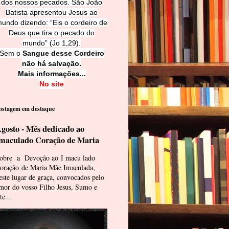
dos nossos pecados. São João
Batista apresentou Jesus ao
undo dizendo: “Eis o cordeiro de
Deus que tira o pecado do
mundo” (Jo 1,29).
Sem o
Sangue desse Cordeiro
não há salvação.
Mais informações...
No site
ostagem em destaque
gosto - Mês dedicado ao
maculado Coração de Maria
obre a Devoção ao I macu lado
oração de Maria Mãe Imaculada,
este lugar de graça, convocados pelo
mor do vosso Filho Jesus, Sumo e
te...