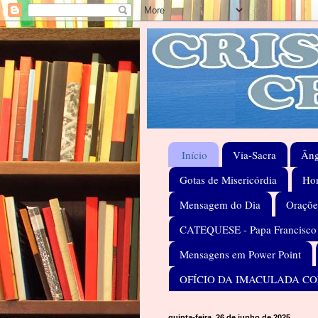
Início
Via-Sacra
Âng
Gotas de Misericórdia
Hom
Mensagem do Dia
Oraçõe
CATEQUESE - Papa Francisco
Mensagens em Power Point
OFÍCIO DA IMACULADA C
quinta-feira, 26 de junho de 2025