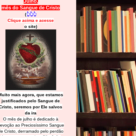
Julho,
mês do Sangue de Cristo
(
👆👆👆
Clique acima e
a
cesse
o site)
Muito mais agora, que estamos
justificados pelo Sangue de
Cri
sto, seremos por Ele salvos
da ira
O mês de julho é dedicado à
evoção ao Preciosíssimo Sangue
de Cristo, derramado pelo perdão