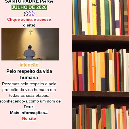
SANTO PADRE PARA
JULHO DE 2026
(
👆👆👆
Clique acima e
a
cesse
o site)
Intenção
Pelo respeito da vida
humana
Rezemos pelo respeito e pela
proteção da vida humana em
todas as suas etapas,
econhecendo-a como um dom de
Deus.
Mais informações...
No site