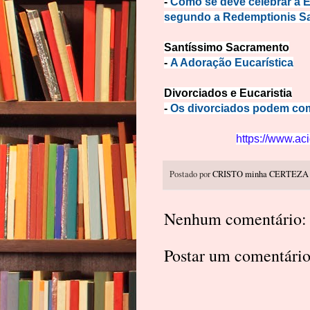
-
C
omo se deve celebrar a E
segundo a Redemptionis 
Santíssimo Sacramento
-
A Adoração Eucarística
Divorciados e Eucaristia
-
Os divorciados podem c
https://www.aci
Postado por
CRISTO minha CERTEZA
Nenhum comentário:
Postar um comentári