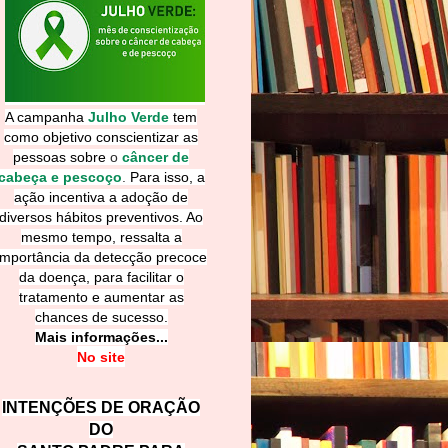
A campanha
Julho Verde
tem
como objetivo conscientizar as
pessoas sobre
o
câncer de
cabeça e pescoço
.
Para isso, a
ação incentiva a adoção de
diversos hábitos preventivos. Ao
mesmo tempo, ressalta a
importância da detecção precoce
da doença, para facilitar o
tratamento e aumentar as
chances de sucesso.
Mais informações...
No site
INTENÇÕES DE ORAÇÃO
DO