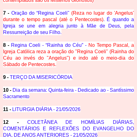
contemplados são os Mistérios Gloriosos)
7 -
Oração do “Regina Coeli"
(Reza no lugar do 'Angelus'
durante o tempo pascal (até o Pentecostes)
. É quando a
Igreja se une em alegria junto à Mãe de Deus, pela
Ressurreição de seu Filho.
8 -
Regina Coeli - “Rainha do Céu” -
No Tempo Pascal, a
Igreja Católica reza a oração do "Regina Coeli" (Rainha do
Céu ao invés do "Angelus") e indo até o meio-dia do
Sábado de Pentecostes.
9 -
TERÇO DA MISERICÓRDIA
10 -
Dia da semana: Quinta-feira - Dedicado ao - Santíssimo
Sacramento
11 -
LITURGIA DIÁRIA - 21/05/2026
12 -
COLETÂNEA DE HOMÍLIAS DIÁRIAS,
COMENTÁRIOS E REFLEXÕES DO EVANGELHO DO
DIA, DE ANOS ANTERIORES - 21/05/2026