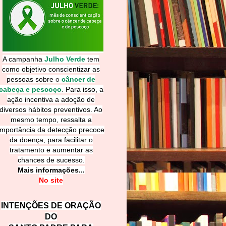
A campanha
Julho Verde
tem
como objetivo conscientizar as
pessoas sobre
o
câncer de
cabeça e pescoço
.
Para isso, a
ação incentiva a adoção de
diversos hábitos preventivos. Ao
mesmo tempo, ressalta a
importância da detecção precoce
da doença, para facilitar o
tratamento e aumentar as
chances de sucesso.
Mais informações...
No site
INTENÇÕES DE ORAÇÃO
DO