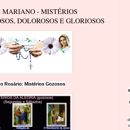
S MARIANO - MISTÉRIOS
SOS, DOLOROSOS E GLORIOSOS
o Rosário: Mistérios
Goz
os
os
d