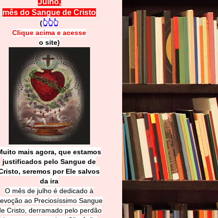
Julho,
mês do Sangue de Cristo
(
👆👆👆
Clique acima e
a
cesse
o site)
Muito mais agora, que estamos
justificados pelo Sangue de
Cri
sto, seremos por Ele salvos
da ira
O mês de julho é dedicado à
evoção ao Preciosíssimo Sangue
de Cristo, derramado pelo perdão