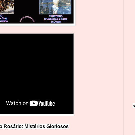
r
o Rosário: Mistérios Glo
r
iosos