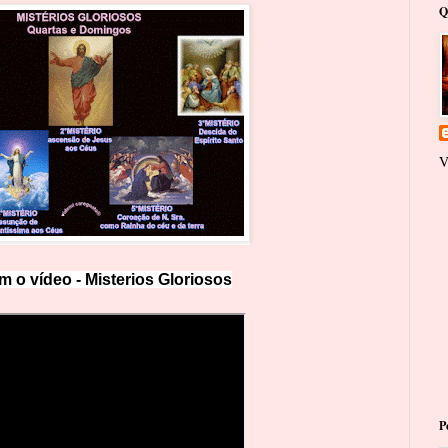
Q
V
m o vídeo -
Misterios Gloriosos
P