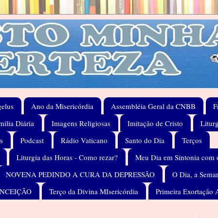
elus
Ano da Misericórdia
Assembléia Geral da CNBB
F
ilia Diária
Imagens Religiosas
Imitação de Cristo
Litur
s
Podcast
Rádio Vaticano
Santo do Dia
Terços
Liturgia das Horas - Como rezar?
Meu Dia em Sintonia com 
NOVENA PEDINDO A CURA DA DEPRESSÃO
O Dia, a Seman
ONCEIÇÃO
Terço da Divina MIsericórdia
Primeira Exortação 