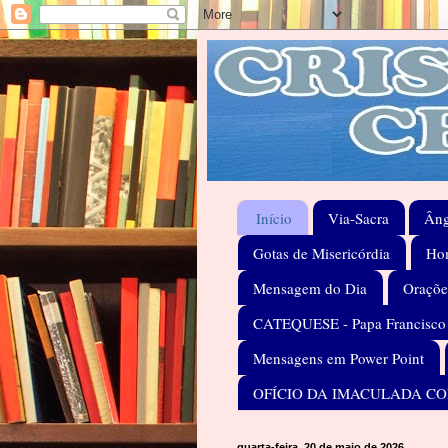
Início
Via-Sacra
Âng
Gotas de Misericórdia
Hom
Mensagem do Dia
Oraçõe
CATEQUESE - Papa Francisco
Mensagens em Power Point
OFÍCIO DA IMACULADA C
quarta-feira, 20 de maio de 2026