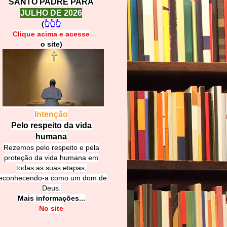
SANTO PADRE PARA
JULHO DE 2026
(
👆👆👆
Clique acima e
a
cesse
o site)
Intenção
Pelo respeito da vida
humana
Rezemos pelo respeito e pela
proteção da vida humana em
todas as suas etapas,
econhecendo-a como um dom de
Deus.
Mais informações...
No site