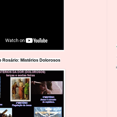
 Rosário: Mistérios Doloro
s
os