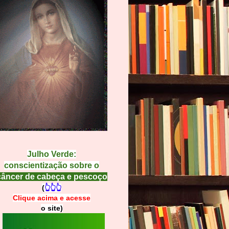
Julho Verde:
conscientização sobre o
câncer de cabeça e pescoço
(
👆👆👆
Clique acima e
a
cesse
o site)