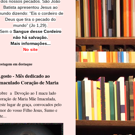
dos nossos pecados. São João
Batista apresentou Jesus ao
undo dizendo: “Eis o cordeiro de
Deus que tira o pecado do
mundo” (Jo 1,29).
Sem o
Sangue desse Cordeiro
não há salvação.
Mais informações...
No site
ostagem em destaque
gosto - Mês dedicado ao
maculado Coração de Maria
obre a Devoção ao I macu lado
oração de Maria Mãe Imaculada,
este lugar de graça, convocados pelo
mor do vosso Filho Jesus, Sumo e
te...