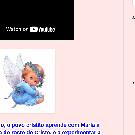
A
A
o, o povo cristão aprende c
om
Maria a
 do rosto de Cristo, e a
experimentar a