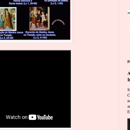
m
P
A
I
S
C
n
a
E