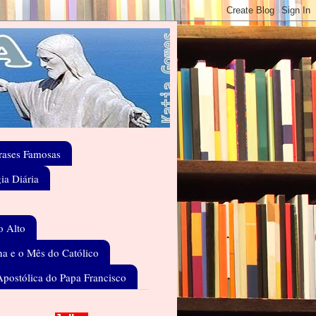
rases Famosas
gia Diária
o Alto
a e o Mês do Católico
Apostólica do Papa Francisco