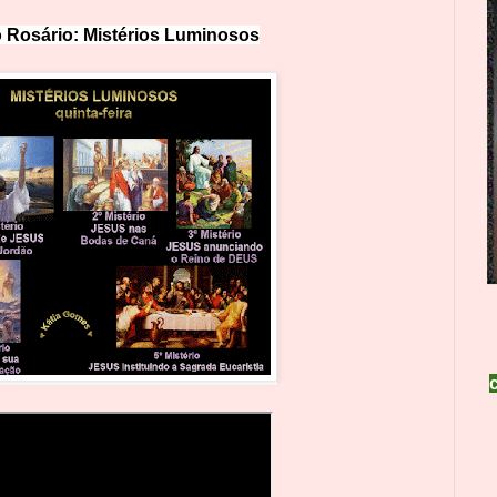
 Rosário: Mistérios Lumin
o
sos