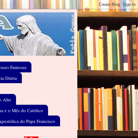
rases Famosas
gia Diária
o Alto
a e o Mês do Católico
Apostólica do Papa Francisco