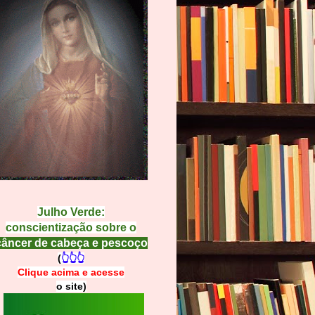
Julho Verde:
conscientização sobre o
câncer de cabeça e pescoço
(
👆👆👆
Clique acima e
a
cesse
o site)