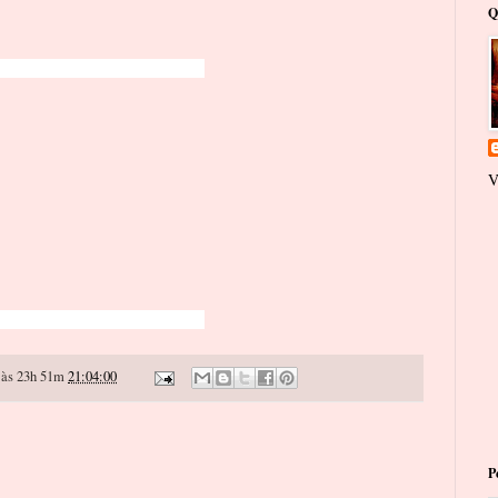
Q
V
às 23h 51m
21:04:00
P