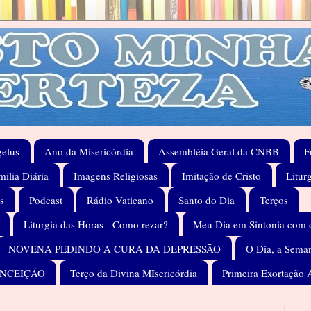
elus
Ano da Misericórdia
Assembléia Geral da CNBB
F
ilia Diária
Imagens Religiosas
Imitação de Cristo
Litur
s
Podcast
Rádio Vaticano
Santo do Dia
Terços
Liturgia das Horas - Como rezar?
Meu Dia em Sintonia com 
NOVENA PEDINDO A CURA DA DEPRESSÃO
O Dia, a Seman
ONCEIÇÃO
Terço da Divina MIsericórdia
Primeira Exortação 