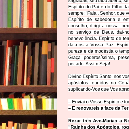
sagradas, seu lado aberto, s
Espírito do Pai e do Filho,
sempre: “Falai, Senhor, que 
Espírito de sabedoria e ent
conselho, dirigi a nossa inex
no serviço de Deus, dai-
benevolência. Espírito de te
dai-nos a Vossa Paz. Espíri
pureza e da modéstia o temp
Graça poderosíssima, pre
pecado. Assim Seja!
Divino Espírito Santo, nos v
apóstolos reunidos no Cená
suplicando-Vos que Vos apress
– Enviai o Vosso Espírito e tu
– E renovareis a face da Ter
Rezar três Ave-Marias a 
“Rainha dos Apóstolos, rog