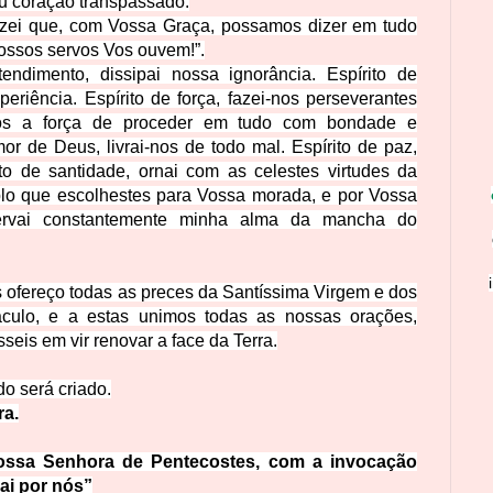
eu coração transpassado.
 fazei que, com Vossa Graça, possamos dizer em tudo
vossos servos Vos ouvem!”.
endimento, dissipai nossa ignorância. Espírito de
periência. Espírito de força, fazei-nos perseverantes
nos a força de proceder em tudo com bondade e
mor de Deus, livrai-nos de todo mal. Espírito de paz,
to de santidade, ornai com as celestes virtudes da
lo que escolhestes para Vossa morada, e por Vossa
servai constantemente minha alma da mancha do
os ofereço todas as preces da Santíssima Virgem e dos
culo, e a estas unimos todas as nossas orações,
eis em vir renovar a face da Terra.
do será criado.
ra.
Nossa Senhora de Pentecostes, com a invocação
ai por nós”