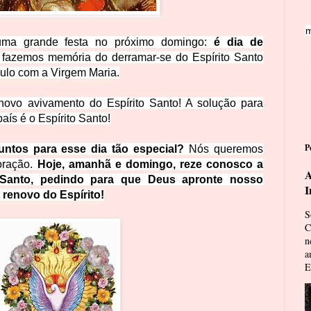
m
 uma grande festa no próximo domingo:
é dia de
s fazemos memória do derramar-se do Espírito Santo
ulo com a Virgem Maria.
ovo avivamento do Espírito Santo! A solução para
aís é o Espírito Santo!
P
untos para esse dia tão especial?
Nós queremos
oração.
Hoje, amanhã e domingo, reze conosco a
A
 Santo, pedindo para que Deus apronte nosso
I
 renovo do Espírito!
S
C
n
a
E