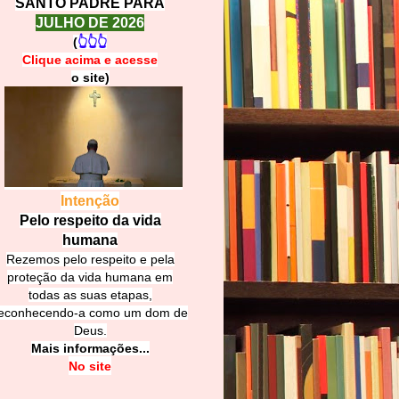
SANTO PADRE PARA
JULHO DE 2026
(
👆👆👆
Clique acima e
a
cesse
o site)
Intenção
Pelo respeito da vida
humana
Rezemos pelo respeito e pela
proteção da vida humana em
todas as suas etapas,
econhecendo-a como um dom de
Deus.
Mais informações...
No site