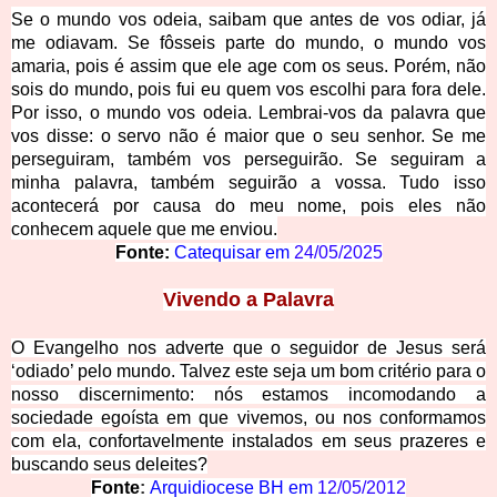
Se o mundo vos odeia, saibam que antes de vos odiar, já
me odiavam. Se fôsseis parte do mundo, o mundo vos
amaria, pois é assim que ele age com os seus. Porém, não
sois do mundo, pois fui eu quem vos escolhi para fora dele.
Por isso, o mundo vos odeia. Lembrai-vos da palavra que
vos disse: o servo não é maior que o seu senhor. Se me
perseguiram, também vos perseguirão. Se seguiram a
minha palavra, também seguirão a vossa. Tudo isso
acontecerá por causa do meu nome, pois eles não
conhecem aquele que me enviou.
Fonte:
Catequisar em
24/05/2025
Vivendo a
Palavra
O Evangelho nos adverte que o seguidor de Jesus será
‘odiado’ pelo mundo. Talvez este seja um bom critério para o
nosso discernimento: nós estamos incomodando a
sociedade egoísta em que vivemos, ou nos conformamos
co
m ela, confortavelmente instalados em seus prazeres e
buscando seus deleites?
Fonte
:
Arquidiocese BH em
12/05/2012