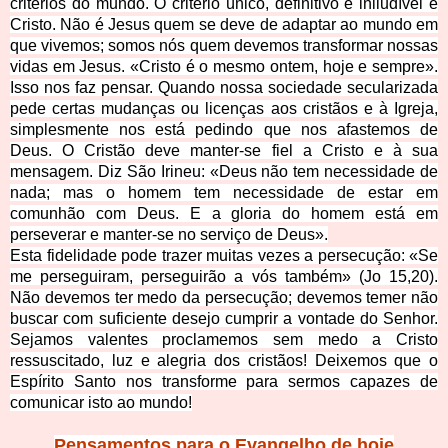
critérios do mundo. O critério único, definitivo e iniludível é
Cristo. Não é Jesus quem se deve de adaptar ao mundo em
que vivemos; somos nós quem devemos transformar nossas
vidas em Jesus. «Cristo é o mesmo ontem, hoje e sempre».
Isso nos faz pensar. Quando nossa sociedade secularizada
pede certas mudanças ou licenças aos cristãos e à Igreja,
simplesmente nos está pedindo que nos afastemos de
Deus. O Cristão deve manter-se fiel a Cristo e à sua
mensagem. Diz São Irineu: «Deus não tem necessidade de
nada; mas o homem tem necessidade de estar em
comunhão com Deus. E a gloria do homem está em
perseverar e manter-se no serviço de Deus».
Esta fidelidade pode trazer muitas vezes a persecução: «Se
me perseguiram, perseguirão a vós também» (Jo 15,20).
Não devemos ter medo da persecução; devemos temer não
buscar com suficiente desejo cumprir a vontade do Senhor.
Sejamos valentes proclamemos sem medo a Cristo
ressuscitado, luz e alegria dos cristãos! Deixemos que o
Espírito Santo nos transforme para sermos capazes de
comunicar isto ao mundo!
Pensamento
s para o Evangelho de hoje