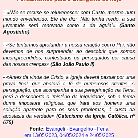
- «Não se recuse se rejuvenescer com Cristo, mesmo num
mundo envelhecido. Ele lhe diz: ‘Não tenha medo, a sua
juventude será renovada como a da águia’»
(Santo
Agostinho)
- «Se tentarmos aprofundar a nossa relação com o Pai, não
devemos de nos surpreender ao descobrir que somos
incompreendidos, contestados ou perseguidos por causa
das nossas crenças»
(São João Paulo II)
- «Antes da vinda de Cristo,
a Igreja deverá passar por uma
prova final, que abalará a fé de numerosos crentes. A
perseguição, que acompanha a sua peregrinação na Terra,
porá a descoberto o ‘mistério da iniquidade’, sob a forma
duma impostura religiosa, que trará aos homens uma
solução aparente para os seus problemas, à custa da
apostasia da verdade»
(Catecismo da Igreja Católica, nº
675)
Fonte:
Evangeli - Evangelho - Feria
em
13/05/2023
,
04/05/2024
e
24/05/2025