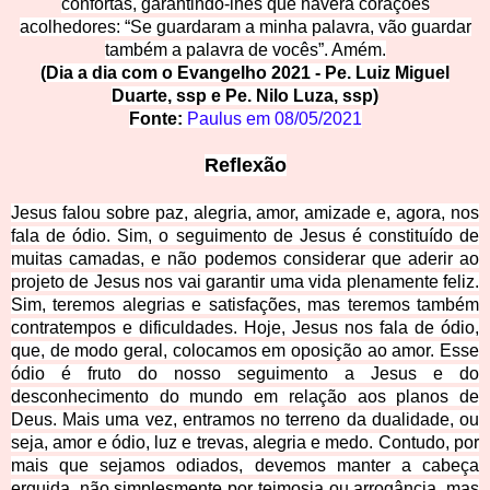
confortas, garantindo-lhes que haverá corações
acolhedores: “Se guardaram a minha palavra, vão guardar
também a palavra de vocês”. Amém.
(Dia a dia com o Evangelho 2021 - Pe. Luiz Miguel
Duarte, ssp e Pe. Nilo Luza, ssp)
Fonte:
Paulus em
08/05/2021
Reflexão
Jesus falou sobre paz, alegria, amor, amizade e, agora, nos
fala de ódio. Sim, o seguimento de Jesus é constituído de
muitas camadas, e não podemos considerar que aderir ao
projeto de Jesus nos vai garantir uma vida plenamente feliz.
Sim, teremos alegrias e satisfações, mas teremos também
contratempos e dificuldades. Hoje, Jesus nos fala de ódio,
que, de modo geral, colocamos em oposição ao amor. Esse
ódio é fruto do nosso seguimento a Jesus e do
desconhecimento do mundo em relação aos planos de
Deus. Mais uma vez, entramos no terreno da dualidade, ou
seja, amor e ódio, luz e trevas, alegria e medo. Contudo, por
mais que sejamos odiados, devemos manter a cabeça
erguida, não simplesmente por teimosia ou arrogância, mas