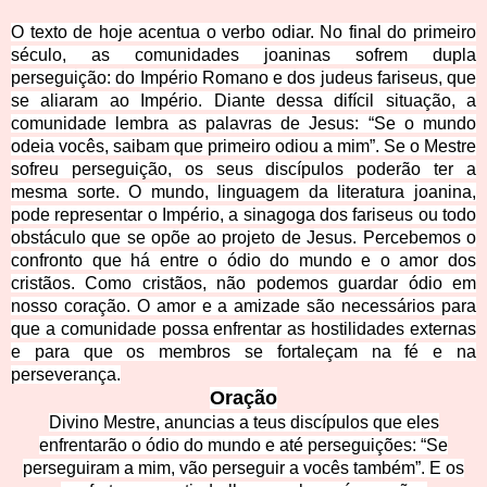
O texto de hoje acentua o verbo odiar. No final do primeiro
século, as comunidades joaninas sofrem dupla
perseguição: do Império Romano e dos judeus fariseus, que
se aliaram ao Império. Diante dessa difícil situação, a
comunidade lembra as palavras de Jesus: “Se o mundo
odeia vocês, saibam que primeiro odiou a mim”. Se o Mestre
sofreu perseguição, os seus discípulos poderão ter a
mesma sorte. O mundo, linguagem da literatura joanina,
pode representar o Império, a sinagoga dos fariseus ou todo
obstáculo que se opõe ao projeto de Jesus. Percebemos o
c
onfronto que há entre o ódio do mundo e o amor dos
cristãos. Como cristãos, não podemos guardar ódio em
nosso coração. O amor e a amizade são necessários para
que a comunidade possa enfrentar as hostilidades externas
e para que os membros se fortaleçam na fé e na
perseverança.
Oração
Divino Mestre, anuncias a teus discípulos que eles
enfrentarão o ódio do mundo e até perseguições: “Se
perseguiram a mim, vão perseguir a vocês também”. E os