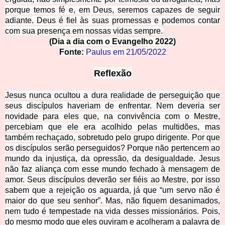
porque temos fé e, em Deus, seremos
capazes de seguir
adiante. Deus é fiel às suas promessas e podemos contar
com sua presença em nossas vidas sempre.
(Dia a dia com o Evangelho 2022)
Fonte
:
Paulus em
21/05/2022
Reflexão
Jesus nunca ocultou a dura realidade de perseguição que
seus discípulos haveriam de enfrentar. N
em deveria ser
novidade para eles que, na convivência com o Mestre,
percebiam que ele era acolhido pelas multidões, mas
também rechaçado, sobretudo pelo grupo dirigente. Por que
os discípulos serão perseguidos? Porque não pertencem ao
mundo da injustiça, da opressão, da desigualdade. Jesus
não faz alia
nça com esse mundo fechado à mensagem de
amor. Seus discípulos deverão ser fiéis ao Mestre, por isso
sabem que a rejeição os aguarda, já que “um servo não é
maior do que seu senhor”. Mas, não fiquem desanimados,
nem tudo é tempestade na vida desses missionários. Pois,
do mesmo modo que eles ouviram e acolheram a palavra de