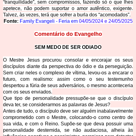
“tranquilidade”, sem compromissos, fazendo só o que lhes
apetece, não podem suportar o amor autêntico, exigente.
Talvez, às vezes, terá que sofrer a burla dos “acomodados”.
Fonte:
Family Evangeli - Feria em
04/05/2024
e
24/05/2025
Comentário d
o Evangelho
SEM MEDO DE SER ODIADO
O Mestre Jesus procurou consolar e encorajar os seus
discípulos diante da perspectiva do ódio e da perseguição.
Sem criar neles o complexo de vítima, levou-os a encarar o
futuro, com realismo: assim como o seu testemunho
despertou a fúria de seus adversários, o mesmo aconteceria
com os seus enviados.
Que tipo de personalidade pressupõe-se que o discípulo
deva ter, se considerarmos as palavras de Jesus?
Antes de tudo, o discípulo deve ser alguém inabalavelmente
comprometido com o Mestre, colocando-o como centro de
sua vida, e com o Reino. Supõe-se que deva possuir uma
personalidade destemida, se não audaciosa, alheia às