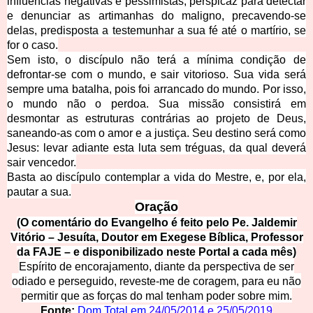
influências negativas e pessimistas, perspicaz para detectar
e denunciar as artimanhas do maligno, precavendo-se
delas, predisposta a testemunhar a sua fé até o martírio, se
for o caso.
Sem isto, o discípulo não terá a mínima condição de
defrontar-se com o mundo, e sair vitorioso. Sua vida será
sempre uma batalha, pois foi arrancado do mundo. Por isso,
o mundo não o perdoa. Sua missão consistirá em
desmontar as estruturas contrárias ao projeto de Deus,
saneando-as com o amor e a justiça. Seu destino será como
Jesus: levar adiante esta luta sem tréguas, da qual deverá
sair vencedor.
Basta ao discípulo contemplar a vida do Mestre, e, por ela,
pautar a sua.
Oração
(O comentário do Evangelho é feito pelo Pe. Jaldemir
Vitório – Jesuíta, Doutor em Exegese Bíblica, Professor
da FAJE – e disponibilizado neste Portal a cada mês)
Espírito de encorajamento, diante da perspectiva de ser
odiado e perseguido, reveste-me de coragem, para eu não
permitir que as forças do mal tenham poder sobre mim.
Fonte:
Dom Total em
24/05/2014
e
25/05/2019