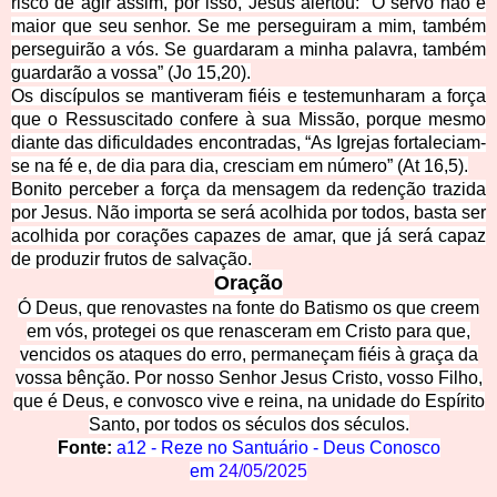
risco de agir assim, por isso, Jesus alertou: “O servo não é
maior que seu senhor. Se me perseguiram a mim, também
perseguirão a vós. Se guardaram a minha palavra, também
guardarão a vossa” (Jo 15,20).
Os discípulos se mantiveram fiéis e testemunharam a força
que o Ressuscitado confere à sua Missão, porque mesmo
diante das dificuldades encontradas, “As Igrejas fortaleciam-
se na fé e, de dia para dia, cresciam em número” (At 16,5).
Bonito perceber a força da mensagem da redenção trazida
por Jesus. Não importa se será acolhida por todos, basta ser
acolhida por corações capazes de amar, que já será capaz
de produzir frutos de salvação.
Oração
Ó Deus, que renovastes na fonte do Batismo os que creem
em vós, protegei os que renasceram em Cristo para que,
vencidos os ataques do erro, permaneçam fiéis à graça da
vossa bênção. Por nosso Senhor Jesus Cristo, vosso Filho,
que é Deus, e convosco vive e reina, na unidade do Espírito
Santo, por todos os séculos dos séculos.
Fonte:
a12 - Reze no Santuário - Deus Conosco
em
24/05/2025