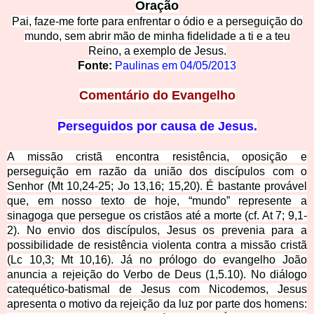
Oração
Pai, faze-me forte para enfrentar o ódio e a pers
eguição do
mundo, sem abrir mão de minha fidelidade a ti e a teu
Reino, a exemplo de Jesus.
Fonte:
Paulinas em
04/05/2013
Comentário d
o Evangelho
Perseguidos por
causa de Jesus.
A missão cristã encontra resistência, oposição e
perseguição em razão da união dos discípulos com o
Senhor (Mt 10,24-25; Jo 13,16; 15,20). É bastante provável
que, em nosso texto de hoje, “mundo” represente a
sinagoga que persegue os cristãos até a morte (cf. At 7; 9,1-
2). No envio dos discípulos, Jesus os prevenia para a
possibilidade de resistência violenta contra a missão cristã
(Lc 10,3; Mt 10,16). Já no prólogo do evangelho João
anuncia a rejeição do Verbo de Deus (1,5.10). No diálogo
catequético-batismal de Jesus com Nicodemos, Jesus
apresenta o motivo da rejeição da luz por parte dos homens: