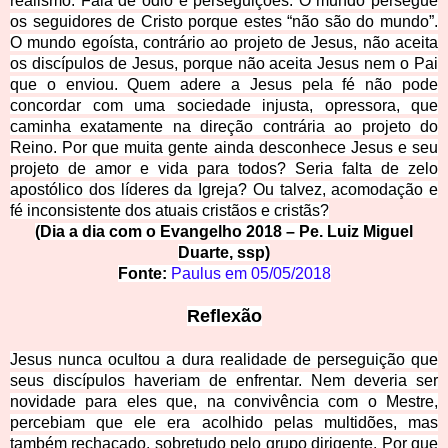
realismo. Fala de ódio e perseguições. O mundo persegue
os seguidores de Cristo porque estes “não são do mundo”.
O mundo egoísta, contrário ao projeto de Jesus, não aceita
os discípulos de Jesus, porque não aceita Jesus nem o Pai
que o enviou. Quem adere a Jesus pela fé não pode
concordar com uma sociedade injusta, opressora, que
caminha exatamente na direção contrária ao projeto do
Reino. Por que muita gente ainda desconhece Jesus e seu
projeto de amor e vida para todos? Seria falta de zelo
apostólico dos líderes da Igreja? Ou talvez, acomodação e
fé inconsistente dos atuais cris
tãos e cristãs?
(Dia a dia com o Evangelho 2018 – Pe. Luiz Miguel
Duarte, ssp)
Fonte:
Paulus em
05/05/2018
Reflexão
Jesus nunca ocultou a dura realidade de perseguição que
seus discípulos haveriam de enfrentar. Nem deveria ser
novidade para eles que, na convivência com o Mestre,
percebiam que ele era acolhido pelas multidões, mas
também rechaçado, sobretudo pelo grupo dirigente. Por que