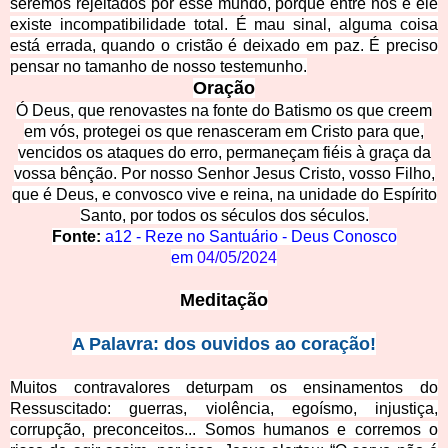
seremos rejeitados por esse mundo, porque entre nós e ele
existe incompatibilidade total. É mau sinal, alguma coisa
está errada, quando o cristão é deixado em paz. É preciso
pensar no tamanho de nosso testemunho.
Oração
Ó Deus, que renovastes na fonte do Batismo os que creem
em vós, protegei os que renasceram em Cristo para que,
vencidos os ataques do erro, permaneçam fiéis à graça da
vossa bênção. Por nosso Senhor Jesus Cristo, vosso Filho,
que é Deus, e convosco vive e reina, na unidade do Espírito
Santo, por todos os séculos dos séculos.
Fonte:
a12 - Reze no Santuário - Deus Conosco
em
04/05/2024
Meditação
A Palavra: dos ouvidos ao coração!
Muitos contravalores deturpam os ensinamentos do
Ressuscitado: guerras, violência, egoísmo, injustiça,
corrupção, preconceitos... Somos humanos e corremos o