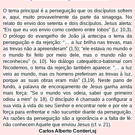
O tema principal é a perseguição que os discípulos sofrem
e, aqui, muito provavelmente da parte da sinagoga. No
relato do envio dos setenta e dois discípulos, Jesus alerta:
“Eis que eu vos envio como cordeiro entre lobos” (Lc 10,3).
O prólogo do evangelho de João já antecipa o tema da
perseguição e da rejeição: “… a luz brilha nas trevas, mas
as trevas não a apreenderam” (1,5); “ele estava no mundo e
o mundo foi feito por meio dele, mas o mundo não o
reconheceu” (v. 10). No diálogo catequético-batismal com
Nicodemos, o tema da rejeição também aparece: “… a luz
veio ao mundo, mas os homens preferiram as trevas à luz,
porque as suas obras eram más” (3,19). Neste pano de
fundo, a palavra de encorajamento de Jesus ganha ainda
mais forç
a: “Se o mundo vos odeia, sabei que primeiro
odiou a mim” (v. 18). O discípulo é chamado a configurar a
sua vida à vida do seu Senhor e encontrar nele e por ele a
força para enfrentar e não sucumbir diante da perseguição.
As razões da perseguição são a ignorância e a falta de fé:
não conhecem Aquele que enviou Jesus (cf. v. 21).
Carlos Alberto Contieri,sj