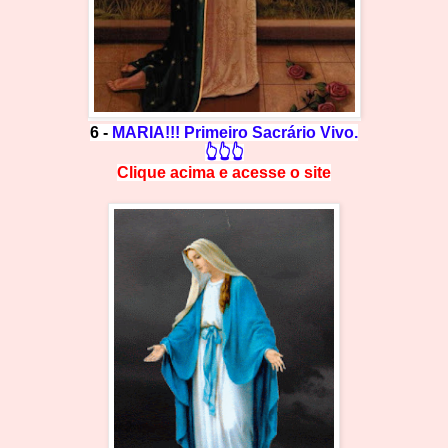
6 -
MARIA!!! Primeiro Sacrário Vivo.
👆👆👆
Clique acima e
a
cesse
o site