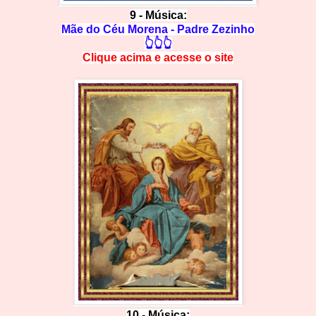
9 - Música:
Mãe do Céu Morena - Padre Zezinho
👆👆👆
Clique acima e
a
cesse
o site
10 - Música: