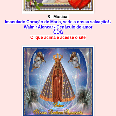
8 - Música:
Imaculado Coração de Maria, sede a nossa salvação! -
Walmir Alencar - Cenáculo de amor
👆👆👆
Clique acima e
a
cesse
o site