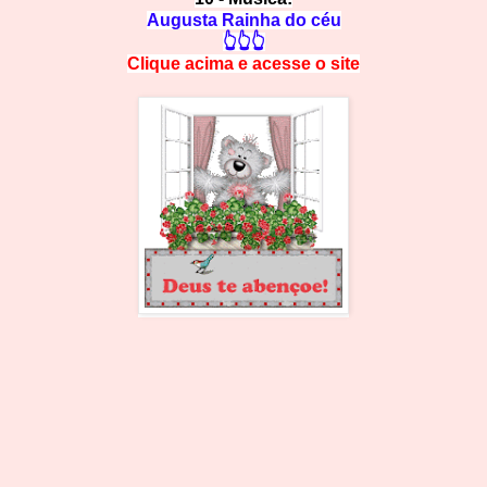
Augusta Rainha do céu
👆👆👆
Clique acima e
a
cesse
o site