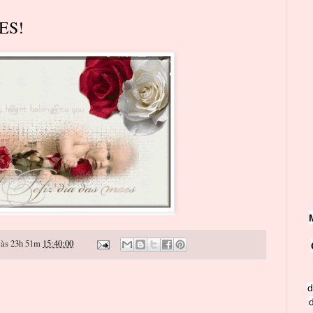
ES!
às 23h 51m
15:40:00
d