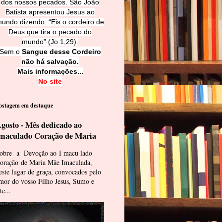
dos nossos pecados. São João
Batista apresentou Jesus ao
undo dizendo: “Eis o cordeiro de
Deus que tira o pecado do
mundo” (Jo 1,29).
Sem o
Sangue desse Cordeiro
não há salvação.
Mais informações...
No site
ostagem em destaque
gosto - Mês dedicado ao
maculado Coração de Maria
obre a Devoção ao I macu lado
oração de Maria Mãe Imaculada,
este lugar de graça, convocados pelo
mor do vosso Filho Jesus, Sumo e
te...