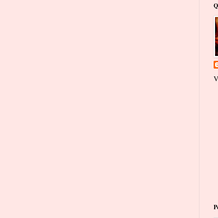
Q
V
P