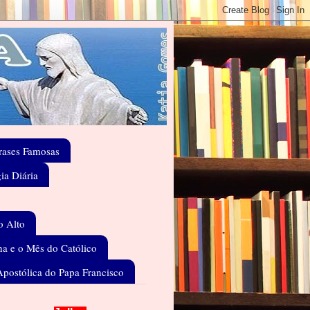
rases Famosas
gia Diária
o Alto
a e o Mês do Católico
Apostólica do Papa Francisco