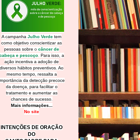
A campanha
Julho Verde
tem
como objetivo conscientizar as
pessoas sobre
o
câncer de
cabeça e pescoço
.
Para isso, a
ação incentiva a adoção de
diversos hábitos preventivos. Ao
mesmo tempo, ressalta a
importância da detecção precoce
da doença, para facilitar o
tratamento e aumentar as
chances de sucesso.
Mais informações...
No site
INTENÇÕES DE ORAÇÃO
DO