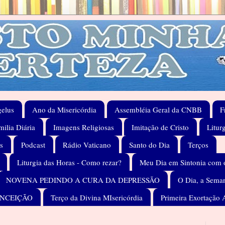
elus
Ano da Misericórdia
Assembléia Geral da CNBB
F
ilia Diária
Imagens Religiosas
Imitação de Cristo
Litur
s
Podcast
Rádio Vaticano
Santo do Dia
Terços
Liturgia das Horas - Como rezar?
Meu Dia em Sintonia com 
NOVENA PEDINDO A CURA DA DEPRESSÃO
O Dia, a Seman
ONCEIÇÃO
Terço da Divina MIsericórdia
Primeira Exortação 