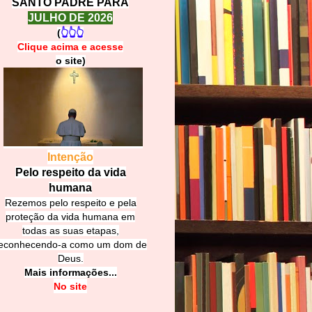
SANTO PADRE PARA
JULHO DE 2026
(
👆👆👆
Clique acima e
a
cesse
o site)
Intenção
Pelo respeito da vida
humana
Rezemos pelo respeito e pela
proteção da vida humana em
todas as suas etapas,
econhecendo-a como um dom de
Deus.
Mais informações...
No site