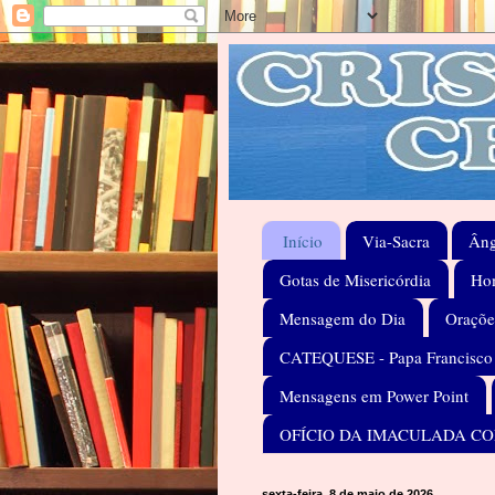
Início
Via-Sacra
Âng
Gotas de Misericórdia
Hom
Mensagem do Dia
Oraçõe
CATEQUESE - Papa Francisco
Mensagens em Power Point
OFÍCIO DA IMACULADA C
sexta-feira, 8 de maio de 2026