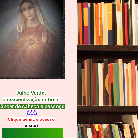
Julho Verde:
conscientização sobre o
câncer de cabeça e pescoço
(
👆👆👆
Clique acima e
a
cesse
o site)