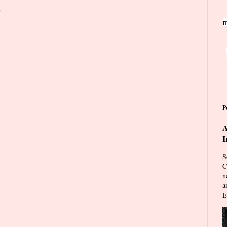
o
m
P
A
I
S
C
n
a
E