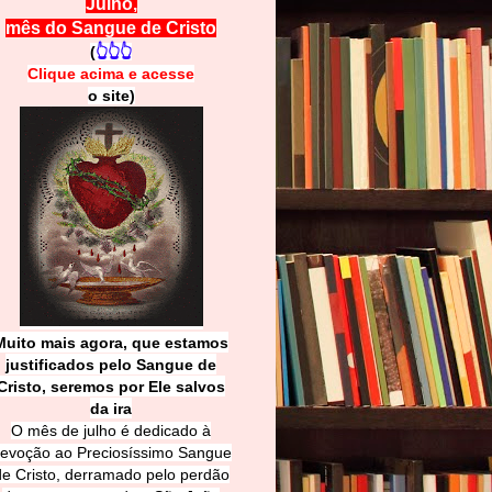
Julho,
mês do Sangue de Cristo
(
👆👆👆
Clique acima e
a
cesse
o site)
Muito mais agora, que estamos
justificados pelo Sangue de
Cri
sto, seremos por Ele salvos
da ira
O mês de julho é dedicado à
evoção ao Preciosíssimo Sangue
de Cristo, derramado pelo perdão