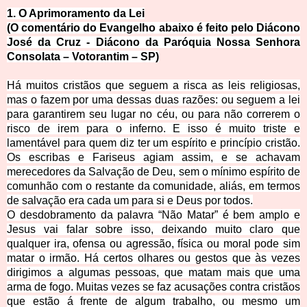
1. O Aprimorame
nto da Lei
(O comentário do Evangelho abaixo é feito pelo Diácono
José da Cruz - Diácono da Paróquia Nossa Senhora
Consolata
– Votorantim – SP)
Há muitos cristãos que seguem a risca as leis religiosas,
mas o fazem por uma dessas duas razões: ou seguem a lei
para garantirem seu lugar no céu, ou para não correrem o
risco de irem para o inferno. E isso é muito triste e
lamentável para quem diz ter um espírito e princípio cristão.
Os escribas e Fariseus agiam assim, e se achavam
merecedores da Salvação de Deu, sem o mínimo espírito de
comunhão com o restante da comunidade, aliás, em termos
de salvação era cada um para si e Deus por todos.
O desdobramento da palavra “Não Matar” é bem amplo e
Jesus vai falar sobre isso, deixando muito claro que
qualquer ira, ofensa ou agressão, física ou moral pode sim
matar o irmão. Há certos olhares ou gestos que às vezes
dirigimos a algumas pessoas, que matam mais que uma
arma de fogo. Muitas vezes se faz acusações contra cristãos
que estão á frente de algum trabalho, ou mesmo um