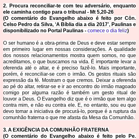
2. Procura reconciliar-te com teu adversário, enquanto
ele caminha contigo para o tribunal - Mt 5,20-26
(O comentário do Evangelh
o abaixo é feito por Côn.
Celso Pedro da Silva, ‘A Bíblia dia a dia 2017’, Paulinas e
disponibilizado no Portal Paulinas -
comece o dia feliz
)
O ser humano é a obra-prima de Deus e deve estar sempre
em primeiro lugar em nossas considerações. A qualidade
dos nossos relacionamentos mostra quem somos, no que
acreditamos, o que buscamos na vida. É importante levar a
oferenda até o altar, e é preciso fazê-lo. Mais importante,
porém, é reconciliar-se com o irmão. Os gestos rituais são
expressão da fé. Mostram o que cremos. Deixar a oferenda
ao pé do altar, retirar-se e ir ao encontro do irmão magoado
comigo por alguma razão é também um gesto ritual de
louvor a Deus. O Evangelho diz que é o irmão que tem algo
contra mim, e não eu contra ele. E, no entanto, sou eu que
devo tomar a iniciativa de procurá-lo, porque é a ruptura da
comunhão fraterna o que me afasta da Mesa da Comunhão.
3. A EXIGÊNCIA DA COMUNHÃO FR
ATERNA
(O comentário do Evangelho abaixo é feito pelo Pe.