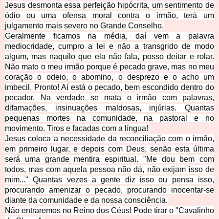
Jesus desmonta essa perfeição hipócrita, um sentimento de
ódio ou uma ofensa moral contra o irmão, terá um
julgamento mais severo no Grande Conselho.
Geralmente ficamos na média, daí vem a palavra
mediocridade, cumpro a lei e não a transgrido de modo
algum, mas naquilo que ela não fala, posso deitar e rolar.
Não mato o meu irmão porque é pecado grave, mas no meu
coração o odeio, o abomino, o desprezo e o acho um
imbecil. Pronto! Aí está o pecado, bem escondido dentro do
pecador. Na verdade se mata o irmão com palavras,
difamações, insinuações maldosas, injúrias. Quantas
pequenas mortes na comunidade, na pastoral e no
movimento. Tiros e facadas com a língua!
Jesus coloca a necessidade da reconciliação com o irmão,
em primeiro lugar, e depois com Deus, senão esta última
será uma grande mentira espiritual. "Me dou bem com
todos, mas com aquela pessoa não dá, não exijam isso de
mim..." Quantas vezes a gente diz isso ou pensa isso,
procurando amenizar o pecado, procurando inocentar-se
diante da comunidade e da nossa consciência.
Não entraremos no Reino dos Céus! Pode tirar o "Cavalinho