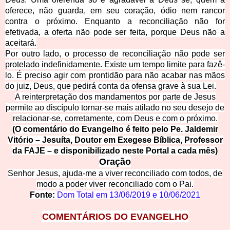
oferece, não guarda, em seu coração, ódio nem rancor
contra o próximo. Enquanto a reconciliação não for
efetivada, a oferta não pode ser feita, porque Deus não a
aceitará.
Por outro lado, o processo de reconciliação não pode ser
protelado indefinidamente. Existe um tempo limite para fazê-
lo. É preciso
agir com prontidão p
ara não acabar nas mãos
do juiz, Deus, que pedirá conta da ofensa grave à sua Lei.
A reinterpretação dos mandamentos por parte de Jesus
permite ao discípulo tornar-se mais atilado no seu desejo de
relacionar-se, corretamente, com Deus e com o pró
ximo.
(O comentário do Evangelho é feito pelo Pe. Jaldemir
Vitório – Jesuíta, Doutor em Exegese Bíblica, Professor
da FAJE – e disponibilizado neste Portal a cada mês)
Oração
Senhor Jesus, ajuda-me a viver reconciliado com todos, de
modo a poder viver reconciliado com o Pai.
Fonte:
Dom Total em
13/06/2019
e
10/06/2021
COMENTÁRIOS DO EVANGELHO