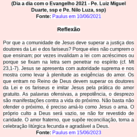
(Dia a dia com o Evangelho 2021 - Pe. Luiz Miguel
Duarte, ssp e Pe. Nilo
Luza, ssp)
Fonte:
Paulus em
10/06/2021
Reflexão
Por que a comunidade de Jesus deve superar a justiça dos
doutores da Lei e dos fariseus? Porque eles não cu
mprem o
que ensinam; por vezes invalidam a lei com acréscimos ou
porque se fixam na letra sem penetrar no espírito (cf. Mt
23,1-7). Jesus se apresenta com autoridade suprema e nos
mostra como levar à plenitude as exigências do amor. Os
que entram no Reino de Deus devem superar os doutores
da Lei e os fariseus e imitar Jesus pela prática do amor
gratuito. As
palavras ofensivas, a prepotência, o desprezo
são manifestações contra a vida do próximo. Não basta não
ofender o próximo, é preciso amá-lo como Jesus o ama. O
próprio culto a Deus será vazio, se não for revestido de
caridade. O amor fraterno, que supõe reconciliação, torna a
celebração litúrgica fecunda e agradável a Deus.
Fonte:
Paulus em
15/06/2023