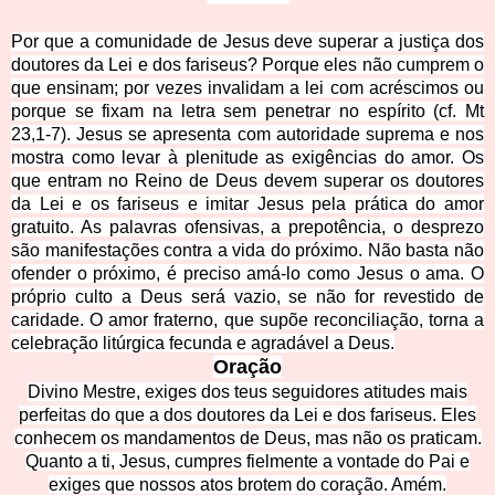
Por que a comunidade de Jesus deve superar a justiça dos
doutores da Lei e dos fariseus? Porque eles não cumprem o
que ensinam; por vezes invalidam a lei com acréscimos ou
porque se fixam na letra sem penetrar no espírito (cf. Mt
23,1-7). Jesus se apresenta com autoridade suprema e nos
mostra como levar à plenitude as exigências do amor. Os
que entram no Reino de Deus devem superar os doutores
da Lei e os fariseus e imitar Jesus pela prática do amor
gratuito. As palavras ofensivas, a prepotência, o desprezo
são manifestações contra a vida do próximo. Não basta não
ofender o próximo, é preciso amá-lo como Jesus o ama. O
próprio culto a Deus será vazio, se não for revestido de
caridade. O amor fraterno, que supõe reconciliação, torna a
celebração litúrgica fecunda e agradável a Deus.
Oração
Divino Mestre, exiges dos teus seguidores atitudes mais
perfeitas do que a dos doutores da Lei e dos fariseus. Eles
conhecem os mandamentos de Deus, mas não os praticam.
Quanto a ti, Jesus, cumpres fielmente a vontade do Pai e
exiges que nossos atos brotem do coração. Amém.