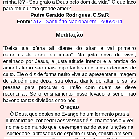
minha fé?
- Sou grato a Deus pelo dom da vida? O que faço
para retribuir tão grande amor?
Padre Geraldo Rodrigues, C.Ss.R
Fonte:
a12 - Santuário Nacional em
12/06/2014
Meditação
“Deixa tua oferta ali diante do altar, e vai primeiro
reconciliar-te com teu irmão”. No jeito novo de viver,
ensinado por Jesus, a justa atitude interior e a prática do
amor fraterno são mais importantes que atos exteriores de
culto. Ele o diz de forma muito viva ao apresentar a imagem
de alguém que deixa sua oferta diante do altar, e sai às
pressas para procurar o irmão com quem se deve
reconciliar. Se o ensinamento fosse levado a sério, não
haveria tantas divisões entre nós.
Oração
Ó Deus, que destes no Evangelho um fermento para a
humanidade, concedei aos vossos fiéis, chamados a viver
no meio do mundo que, desempenhando suas funções na
sociedade, abrasados de espírito cristão, construam sem