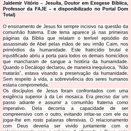
Jaldemir Vitório – Jesuíta, Doutor em Exegese Bíblica,
Professor da
FAJE – e disponibilizado no Portal Dom
Total)
O ensinamento de Jesus foi sempre incisivo na questão da
comunhão fraterna. Este tema aparece já nas primeiras
páginas da Bíblia que relatam o terrível episódio do
assassinato de Abel pelas mãos de seu irmão Caim, nos
primórdios da humanidade. Este fratricídio brutal e
injustificado abriu a porta para todos os demais homicídios
que mancharam de sangue a história da humanidade.
Quando o Decálogo declarou, de maneira inequívoca, "Não
matarás", estava visando a preservação da humanidade.
Sem respeito à vida, a sobrevivência dos seres humanos
estaria comprometida.
Os discípulos de Jesus foram confrontados com uma
exigência superior à da Lei mosaica. Era preciso dar um
passo adiante e assumir a comunhão fraterna como
imperativo. Dela decorria a capacidade de ser
compreensivo com o outro, evitando irritar-se com ele ou
jogar-lhe em rosto palavras ofensivas. O relacionamento
com Deus deveria ser vivido juntamente com o