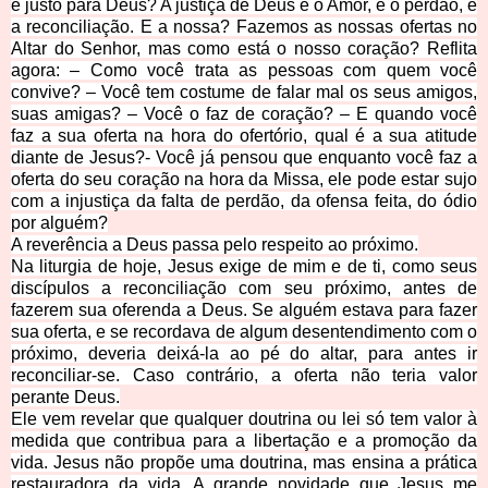
é justo para Deus? A justiça de Deus é o Amor, é o perdão, é
a reconciliação. E a nossa? Fazemos as nossas ofertas no
Altar do Senhor, mas como está o nosso coração? Reflita
agora: – Como você trata as pessoas com quem você
convive? – Você tem costume de falar mal os seus amigos,
suas amigas? – Você o faz de coração? – E quando você
faz a sua oferta na hora do ofertório, qual é a sua atitude
diante de Jesus?- Você já pensou que enquanto você faz a
oferta do seu coração na hora da Missa, ele pode estar sujo
com a injustiça da falta de perdão, da ofensa feita, do ódio
por alguém?
A reverência a Deus passa pelo respeito ao próximo.
Na liturgia de hoje, Jesus exige de mim e de ti, como seus
discípulos a reconciliação com seu próximo, antes de
fazerem sua oferenda a Deus. Se alguém estava para fazer
sua oferta, e se recordava de algum desentendimento com o
próximo, deveria deixá-la ao pé do altar, para antes ir
reconciliar-se. Caso contrário, a oferta não teria valor
perante Deus.
Ele vem revelar que qualquer doutrina ou lei só tem valor à
medida que contribua para a libertação e a promoção da
vida. Jesus não propõe uma doutrina, mas ensina a prática
restauradora da vida. A grande novidade que Jesus me