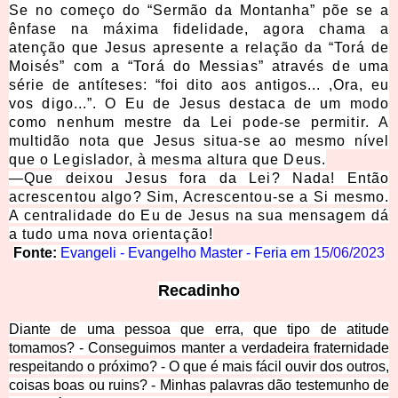
Se no começo do “Sermão da Montanha” põe se a
ênfase na máxima fidelidade, agora chama a
atenção que Jesus apresente a relação da “Torá de
Moisés” com a “Torá do Messias” através de uma
série de antíteses: “foi dito aos antigos... ,Ora, eu
vos digo...”. O Eu de Jesus destaca de um modo
como nenhum mestre da Lei pode-se permitir. A
multidão nota que Jesus situa-se ao mesmo nível
que o Legislador, à mesma altura que Deus.
—
Que deixou Jesus fora da Lei? Nada! Então
acrescentou algo? Sim, Acrescentou-se a Si mesmo.
A centralidade do Eu de Jesus na sua mensagem dá
a tudo uma nova orientação!
Fonte:
Evangeli - Evangelho Master - Feria em
15/06/2023
Recadinho
Diante de uma pessoa que erra, que tipo de atitude
tomamos? - Conseguimos manter a verdadeira fraternidade
respeitando o próximo? - O que é mais fácil ouvir dos outros,
coisas boas ou ruins? - Minhas palavras dão testemunho de