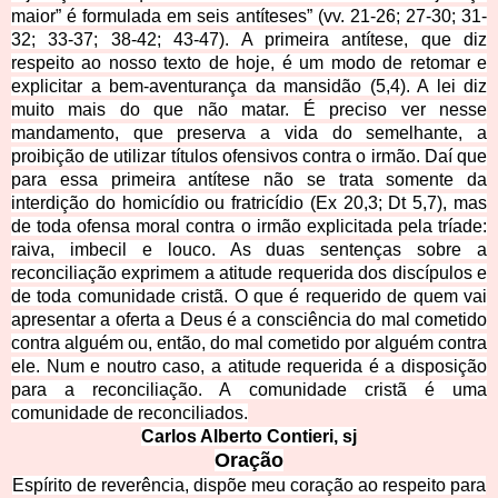
maior” é formulada em seis antíteses” (vv. 21-26; 27-30; 31-
32; 33-37; 38-42; 43-47). A primeira antítese, que diz
respeito ao nosso texto de hoje, é um modo de retomar e
explicitar a bem-aventurança da mansidão (5,4). A lei diz
muito mais do que não matar. É preciso ver nesse
mandamento, que preserva a vida do semelhante, a
proibição de utilizar títulos ofensivos contra o irmão. Daí que
para essa primeira antítese não se trata somente da
interdição do homicídio ou fratricídio (Ex 20,3; Dt 5,7), mas
de toda ofensa moral contra o irmão explicitada pela tríade:
raiva, imbecil e louco. As duas sentenças sobre a
reconciliação exprimem a atitude requerida dos discípulos e
de toda comunidade cristã. O que é requerido de quem vai
apresentar a oferta a Deus é a consciência do mal cometido
contra alguém ou, então, do mal cometido por alguém contra
ele. Num e noutro caso, a atitude requerida é a
disposição
para a reconciliação. A comunidade cristã é uma
comunidade de reconciliados.
Carlos Alberto Contieri, sj
Oração
Espírito de reverência, dispõe meu coração ao respeito para