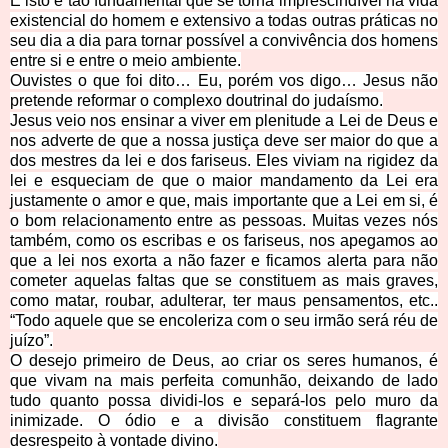
E isto é tão fundamental que se torna imprescindível na vida
existencial do homem e extensivo a todas outras práticas no
seu dia a dia para tornar possível a convivência dos homens
entre si e entre o meio ambiente.
Ouvistes o que foi dito… Eu, porém vos digo… Jesus não
pretende reformar o complexo doutrinal do judaísmo.
Jesus veio nos ensinar a viver em plenitude a Lei de Deus e
nos adverte de que a nossa justiça deve ser maior do que a
dos mestres da lei e dos fariseus. Eles viviam na rigidez da
lei e esqueciam de que o maior mandamento da Lei era
justamente o amor e que, mais importante que a Lei em si, é
o bom relacionamento entre as pessoas. Muitas vezes nós
também, como os escribas e os fariseus, nos apegamos ao
que a lei nos exorta a não fazer e ficamos alerta para não
cometer aquelas faltas que se constituem as mais graves,
como matar, roubar, adulterar, ter maus pensamentos, etc..
“Todo aquele que se encoleriza com o seu irmão será réu de
juízo”.
O desejo primeiro de Deus, ao criar os seres humanos, é
que vivam na mais perfeita comunhão, deixando de lado
tudo quanto possa dividi-los e separá-los pelo muro da
inimizade. O ódio e a divisão constituem flagrante
desrespeito à vontade divino.