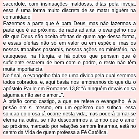
sacerdote, com insinuações maldosas, ditas pela inveja,
essa é uma forma muito discreta de se matar alguém na
comunidade.
Fazermos a parte que é para Deus, mas não fazermos a
parte que é ao próximo, de nada adianta, o evangelho nos
diz que Deus não aceita ofertas de quem age dessa forma,
e essas ofertas não só em valor ou em espécie, mas os
nossos trabalhos pastorais, nossas ações no ministério, na
catequese, na liturgia, e há outros que pensam que é
suficiente estarem de bem com o padre, o resto não têm
muita importância.
No final, o evangelho fala de uma dívida pela qual seremos
todos cobrados, e, aqui basta nos lembrarmos do que diz o
apóstolo Paulo em Romanos 13,8: “A ninguém devais coisa
alguma a não ser o amor...”.
A prisão como castigo, a que se refere o evangelho, é a
prisão em si mesmo, em um egoísmo que sufoca, essa
solidão dolorosa já ocorre nesta vida, mas poderá tornar-se
eterna na outra, se não descobrirmos a tempo que o amor
ao próximo, marcado por relações sempre fraternas, está no
centro da Vida de quem professa a Fé Católica.