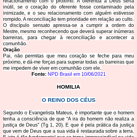
relacionamento com o próximo. A oferenda a Deus seria
inútil, se o coração do oferente fosse contaminado pela
inimizade, e o seu relacionamento com alguém estivesse
rompido. A reconciliação tem prioridade em relação ao culto.
O discípulo sensato apressa-se a cumprir a ordem do
Mestre, mesmo reconhecendo que deverá superar inúmeras
barreiras, para chegar à reconciliação e acontecer a
comunhão.
Oraç
ã
o
Pai, não permitas que meu coração se feche para meu
próximo, e dá-me forças para superar todas as barreiras que
me impedem de viver em comunhão com ele.
Fonte:
NPD Brasil em
10/06/2021
HOMILI
A
O REINO DOS CÉUS
Segundo o Evangelista Mateus, é importante que o homem
tenha a consciência de que “A ira do homem não realiza a
justiça de Deus” (Tg 1, 20). E que é pela prática da justiça
que vem de Deus que a sua vida é restaurada sobre a terra.