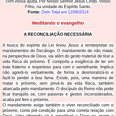
com vossa ajuda. Por Nosso Senhor Jesus Cristo, Vosso
Filho, na unidade do Espírito Santo.
Fonte:
Dom Total em
12/06/2014
Meditando o evangelho
A RECONCILIAÇÃO NECESSÁRIA
A busca do espírito da Lei levou Jesus
a reinterpretar os
mandamentos do Decálogo. O mandamento de não matar,
na perspectiva de Deus, vai além do gesto material de tirar a
vida física do próximo. E comporta
a exigência de ter um
trato fraterno e respeitoso para com o semelhante. Implic
a
não agredi-lo verbalmente, de forma a desmoralizá-lo e
fazê-lo perder a boa fama. Existe, pois, uma maneira de
matar o próximo, sem privá-lo da vida física, também
abarcada pelo mandamento. O discípulo do Reino não pode
ficar tranquilo se, com palavras e gestos inconsiderados,
acaba por ferir o próximo.
O mandamento exige também o viver reconciliado com o
próximo, como pré-condição para uma correta relação com
Deus. Uma oferenda só é agradável a Deus se, quem a