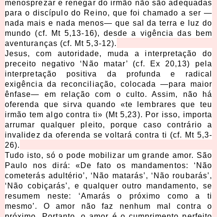
menosprezar e renegar do irmão não são adequadas
para o discípulo do Reino, que foi chamado a ser —
nada mais e nada menos— que sal da terra e luz do
mundo (cf. Mt 5,13-16), desde a vigência das bem
aventuranças (cf. Mt 5,3-12).
Jesus, com autoridade, muda a interpretação do
preceito negativo ‘Não matar’ (cf. Ex 20,13) pela
interpretação positiva da profunda e radical
exigência da reconciliação, colocada —para maior
ênfase— em relação com o culto. Assim, não há
oferenda que sirva quando «te lembrares que teu
irmão tem algo contra ti» (Mt 5,23). Por isso, importa
arrumar qualquer pleito, porque caso contrário a
invalidez da oferenda se voltará contra ti (cf. Mt 5,3-
26).
Tudo isto, só o pode mobilizar um grande amor. São
Paulo nos dirá: «De fato os mandamentos: ‘Não
cometerás adultério’, ‘Não matarás’, ‘Não roubarás’,
‘Não cobiçarás’, e qualquer outro mandamento, se
resumem neste: ‘Amarás o próximo como a ti
mesmo’. O amor não faz nenhum mal contra o
próximo. Portanto, o amor é o cumprimento perfeito