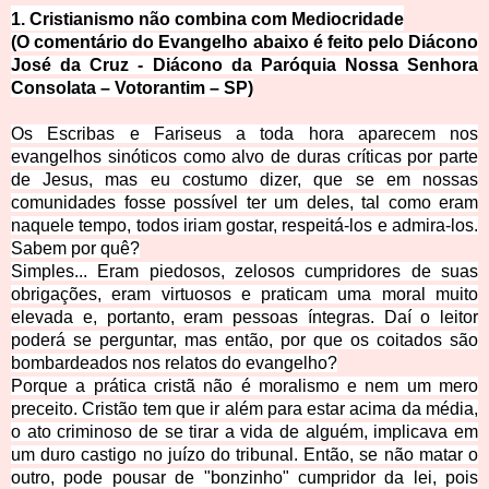
1. Cristianismo não combina com Mediocridade
(O comentário do Evangelho abaixo é feito pelo Diácono
José da Cruz - Diácono da Paróquia Nossa Senhora
Consolata – Votorantim – SP)
Os Escribas e Fariseus a toda hora aparecem nos
evangelhos sinóticos como alvo de duras críticas por parte
de Jesus, mas eu costumo dizer, que se em nossas
comunidades fosse possível ter um deles, tal como eram
naquele tempo, todos iriam gostar, respeitá-los e admira-los.
Sabem por quê?
Simples... Eram piedosos, zelosos cumpridores de suas
obrigações, eram virtuosos e praticam uma moral muito
elevada e, portanto, eram pessoas íntegras. Daí o leitor
poderá se perguntar, mas então, por que os coitados são
bombardeados nos relatos do evangelho?
Porque a prática cristã não é moralismo e nem um mero
preceito. Cristão tem que ir além para estar acima da média,
o ato criminoso de se tirar a vida de alguém, implicava em
um duro castigo no juízo do tribunal. Então, se não matar o
outro, pode pousar de "bonzinho" cumpridor da lei, pois