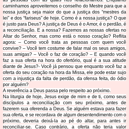
caminhamos aproveitemos o conselho do Mestre para que a
nossa justiça seja maior do que a justiça dos “mestres da
lei” e dos “fariseus” de hoje. Como é a nossa justiça? O que
é justo para Deus? A justiça de Deus é o Amor, é o perdão, é
a reconciliação. E a nossa? Fazemos as nossas ofertas no
Altar do Senhor, mas como está o nosso coração? Reflita
agora: – Como você trata as pessoas com quem você
convive? – Você tem costume de falar mal os seus amigos,
suas amigas? – Você o faz de coração? – E quando você
faz a sua oferta na hora do ofertório, qual é a sua atitude
diante de Jesus?- Você já pensou que enquanto você faz a
oferta do seu coração na hora da Missa, ele pode estar sujo
com a injustiça da falta de perdão, da ofensa feita, do ódio
por alguém?
A reverência a Deus passa pelo respeito ao próximo.
Na liturgia de hoje, Jesus exige de mim e de ti, como seus
discípulos a reconciliação com seu próximo, antes de
fazerem sua oferenda a Deus. Se alguém estava para fazer
sua oferta, e se recordava de algum desentendimento com o
próximo, deveria deixá-la ao pé do altar, para antes ir
reconciliar-se. Caso contrário, a oferta não teria valor