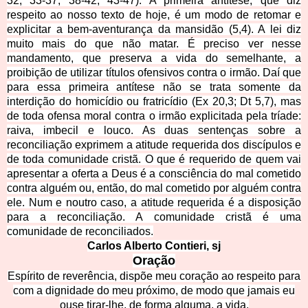
32; 33-37; 38-42; 43-47). A primeira antítese, que diz
respeito ao nosso texto de hoje, é um modo de retomar e
explicitar a bem-aventurança da mansidão (5,4). A lei diz
muito mais do que não matar. É preciso ver nesse
mandamento, que preserva a vida do semelhante, a
proibição de utilizar títulos ofensivos contra o irmão. Daí que
para essa primeira antítese não se trata somente da
interdição do homicídio ou fratricídio (Ex 20,3; Dt 5,7), mas
de toda ofensa moral contra o irmão explicitada pela tríade:
raiva, imbecil e louco. As duas sentenças sobre a
reconciliação exprimem a atitude requerida dos discípulos e
de toda comunidade cristã. O que é requerido de quem vai
apresentar a oferta a Deus é a consciência do mal cometido
contra alguém ou, então, do mal cometido por alguém contra
ele. Num e noutro caso, a atitude requerida é a disposição
para a reconciliação. A comunidade cristã é uma
comunidade de reconciliados.
Carlos Alberto Contieri, sj
Oração
Espírito de reverência, dispõe meu coração ao respeito para
com a dignidade do meu próximo, de modo que jamais eu
ouse tirar-lhe, de forma alguma, a vida.