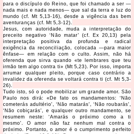
para o discípulo do Reino, que foi chamado a ser —
nada mais e nada menos— que sal da terra e luz do
mundo (cf. Mt 5,13-16), desde a vigência das bem
aventuranças (cf. Mt 5,3-12).
Jesus, com autoridade, muda a interpretação do
preceito negativo ‘Não matar’ (cf. Ex 20,13) pela
interpretação positiva da profunda e radical
exigência da reconciliação, colocada —para maior
ênfase— em relação com o culto. Assim, não há
oferenda que sirva quando «te lembrares que teu
irmão tem algo contra ti» (Mt 5,23). Por isso, importa
arrumar qualquer pleito, porque caso contrário a
invalidez da oferenda se voltará contra ti (cf. Mt 5,3-
26).
Tudo isto, só o pode mobilizar um grande amor. São
Paulo nos dirá: «De fato os mandamentos: ‘Não
cometerás adultério’, ‘Não matarás’, ‘Não roubarás’,
‘Não cobiçarás’, e qualquer outro mandamento, se
resumem neste: ‘Amarás o próximo como a ti
mesmo’. O amor não faz nenhum mal contra o
próximo. Portanto, o amor é o cumprimento perfeito