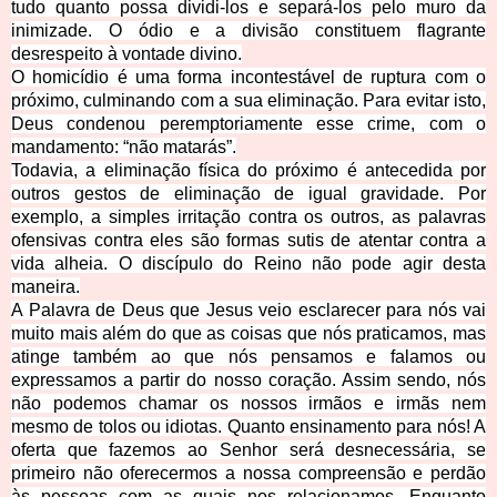
tudo quanto possa dividi-los e separá-los pelo muro da
inimizade. O ódio e a divisão constituem flagrante
desrespeito à vontade divino.
O homicídio é uma forma incontestável de ruptura com o
próximo, culminando com a sua eliminação. Para evitar isto,
Deus condenou peremptoriamente esse crime, com o
mandamento: “não matarás”.
Todavia, a eliminação física do próximo é antecedida por
outros gestos de eliminação de igual gravidade. Por
exemplo, a simples irritação contra os outros, as palavras
ofensivas contra eles são formas sutis de atentar contra a
vida alheia. O discípulo do Reino não pode agir desta
maneira.
A Palavra de Deus que Jesus veio esclarecer para nós vai
muito mais além do que as coisas que nós praticamos, mas
atinge também ao que nós pensamos e falamos ou
expressamos a partir do nosso coração. Assim sendo, nós
não podemos chamar os nossos irmãos e irmãs nem
mesmo de tolos ou idiotas. Quanto ensinamento para nós! A
oferta que fazemos ao Senhor será desnecessária, se
primeiro não oferecermos a nossa compreensão e perdão
às pessoas com as quais nos relacionamos. Enquanto