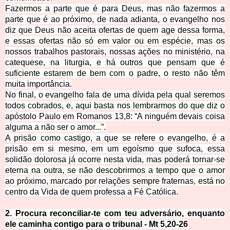
Fazermos a parte que é para Deus, mas não fazermos a
parte que é ao próximo, de nada adianta, o evangelho nos
diz que Deus não aceita ofertas de quem age dessa forma,
e essas ofertas não só em valor ou em espécie, mas os
nossos trabalhos pastorais, nossas ações no ministério, na
catequese, na liturgia, e há outros que pensam que é
suficiente estarem de bem com o padre, o resto não têm
muita importância.
No final, o evangelho fala de uma dívida pela qual seremos
todos cobrados, e, aqui basta nos lembrarmos do que diz o
apóstolo Paulo em Romanos 13,8: “A ninguém devais coisa
alguma a não ser o amor...”.
A prisão como castigo, a que se refere o evangelho, é a
prisão em si mesmo, em um egoísmo que sufoca, essa
solidão dolorosa já ocorre nesta vida, mas poderá tornar-se
eterna na outra, se não descobrirmos a tempo que o amor
ao próximo, marcado por relações sempre fraternas, está no
centro da Vida de quem professa a Fé Católica.
2. Procura reconciliar-te com teu adversário, enquanto
ele caminha contigo para o tribunal - Mt
5,20-26