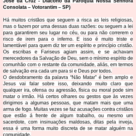
José da Cruz - Diácono da Paróquia Nossa Senhora
Consolata
– Votorantim – SP)
Há muitos cristãos que seguem a risca as leis religiosas,
mas o fazem por uma dessas duas razões: ou seguem a lei
para garantirem seu lugar no céu, ou para não correrem o
risco de irem para o inferno. E isso é muito triste e
lamentável para quem diz ter um espírito e princípio cristão.
Os escribas e Fariseus agiam assim, e se achavam
merecedores da Salvação de Deu, sem o mínimo espírito de
comunhão com o restante da comunidade, aliás, em termos
de salvação era cada um para si e Deus por todos.
O desdobramento da palavra “Não Matar” é bem amplo e
Jesus vai falar sobre isso, deixando muito claro que
qualquer ira, ofensa ou agressão, física ou moral pode sim
matar o irmão. Há certos olhares ou gestos que às vezes
dirigimos a algumas pessoas, que matam mais que uma
arma de fogo. Muitas vezes se faz acusações contra cristãos
que estão á frente de algum trabalho, ou mesmo um
sacerdote, com insinuações maldosas, ditas pela inveja,
essa é uma forma muito discreta de se matar alguém na
comunidade.