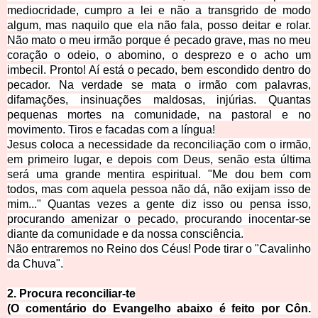
mediocridade, cumpro a lei e não a transgrido de modo
algum, mas naquilo que ela não fala, posso deitar e rolar.
Não mato o meu irmão porque é pecado grave, mas no meu
coração o odeio, o abomino, o desprezo e o acho um
imbecil. Pronto! Aí está o pecado, bem escondido dentro do
pecador. Na verdade se mata o irmão com palavras,
difamações, insinuações maldosas, injúrias. Quantas
pequenas mortes na comunidade, na pastoral e no
movimento. Tiros e facadas com a língua!
Jesus coloca a necessidade da reconciliação com o irmão,
em primeiro lugar, e depois com Deus, senão esta última
será uma grande mentira espiritual. "Me dou bem com
todos, mas com aquela pessoa não dá, não exijam isso de
mim..." Quantas vezes a gente diz isso ou pensa isso,
procurando amenizar o pecado, procurando inocentar-se
diante da comunidade e da nossa consciência.
Não entraremos no Reino dos Céus! Pode tirar o "Cavalinho
da Chuva".
2. Procura reconciliar-te
(O comentário do Evangelho abaixo é feito por Côn.