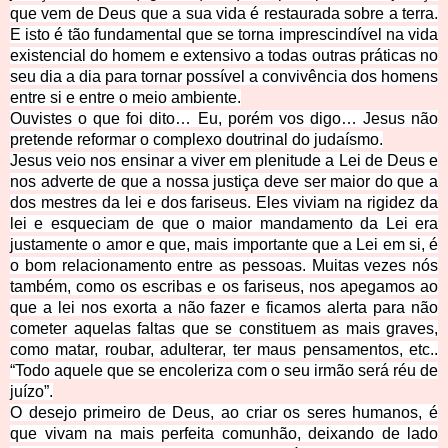
que vem de Deus que a sua vida é restaurada sobre a terra.
E isto é tão fundamental que se torna imprescindível na vida
existencial do homem e extensivo a todas outras práticas no
seu dia a dia para tornar possível a convivência dos homens
entre si e entre o meio ambiente.
Ouvistes o que foi dito… Eu, porém vos digo… Jesus não
pretende reformar o complexo doutrinal do judaísmo.
Jesus veio nos ensinar a viver em plenitude a Lei de Deus e
nos adverte de que a nossa justiça deve ser maior do que a
dos mestres da lei e dos fariseus. Eles viviam na rigidez da
lei e esqueciam de que o maior mandamento da Lei era
justamente o amor e que, mais importante que a Lei em si, é
o bom relacionamento entre as pessoas. Muitas vezes nós
também, como os escribas e os fariseus, nos apegamos ao
que a lei nos exorta a não fazer e ficamos alerta para não
cometer aquelas faltas que se constituem as mais graves,
como matar, roubar, adulterar, ter maus pensamentos, etc..
“Todo aquele que se encoleriza com o seu irmão será réu de
juízo”.
O desejo primeiro de Deus, ao criar os seres humanos, é
que vivam na mais perfeita comunhão, deixando de lado