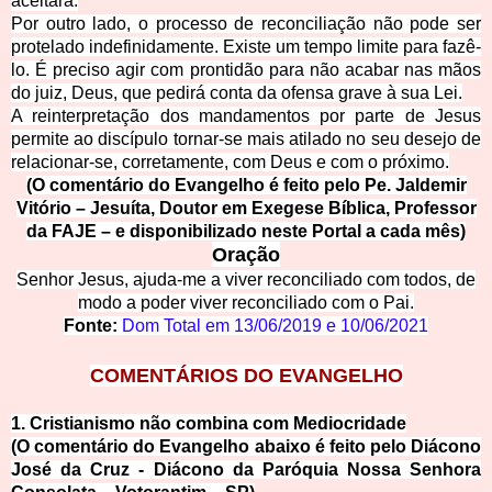
aceitará.
Por outro lado, o processo de reconciliação não pode ser
protelado indefinidamente. Existe um tempo limite para fazê-
lo. É preciso
agir com prontidão p
ara não acabar nas mãos
do juiz, Deus, que pedirá conta da ofensa grave à sua Lei.
A reinterpretação dos mandamentos por parte de Jesus
permite ao discípulo tornar-se mais atilado no seu desejo de
relacionar-se, corretamente, com Deus e com o pró
ximo.
(O comentário do Evangelho é feito pelo Pe. Jaldemir
Vitório – Jesuíta, Doutor em Exegese Bíblica, Professor
da FAJE – e disponibilizado neste Portal a cada mês)
Oração
Senhor Jesus, ajuda-me a viver reconciliado com todos, de
modo a poder viver reconciliado com o Pai.
Fonte:
Dom Total em
13/06/2019
e
10/06/2021
COMENTÁRIOS DO EVANGELHO
1. Cristianismo não combina com Mediocridade
(O comentário do Evangelho abaixo é feito pelo Diácono
José da Cruz - Diácono da Paróquia Nossa Senhora