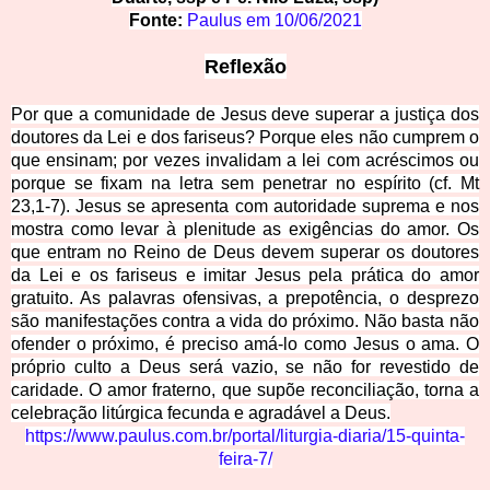
Fonte:
Paulus em
10/06/2021
Reflexão
Por que a comunidade de Jesus deve superar a justiça dos
doutores da Lei e dos fariseus? Porque eles não cu
mprem o
que ensinam; por vezes invalidam a lei com acréscimos ou
porque se fixam na letra sem penetrar no espírito (cf. Mt
23,1-7). Jesus se apresenta com autoridade suprema e nos
mostra como levar à plenitude as exigências do amor. Os
que entram no Reino de Deus devem superar os doutores
da Lei e os fariseus e imitar Jesus pela prática do amor
gratuito. As
palavras ofensivas, a prepotência, o desprezo
são manifestações contra a vida do próximo. Não basta não
ofender o próximo, é preciso amá-lo como Jesus o ama. O
próprio culto a Deus será vazio, se não for revestido de
caridade. O amor fraterno, que supõe reconciliação, torna a
celebração litúrgica fecunda e agradável a Deus.
https://www.paulus.com.br/portal/liturgia-diaria/15-quinta-
feira-7/