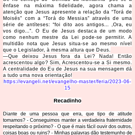
ênfase na máxima fidelidade, agora chama a
atenção que Jesus apresente a relação da “Torá de
Moisés” com a “Torá do Messias” através de uma
série de antíteses: “foi dito aos antigos... ,Ora, eu
vos digo...”. O Eu de Jesus destaca de um modo
como nenhum mestre da Lei pode-se permitir. A
multidão nota que Jesus situa-se ao mesmo nível
que o Legislador, à mesma altura que Deus.
—
Que deixou Jesus fora da Lei? Nada! Então
acrescentou algo? Sim, Acrescentou-se a Si mesmo.
A centralidade do Eu de Jesus na sua mensagem dá
a tudo uma nova orientação!
h
ttps://evangeli.net/evangelho-master/feria/2023-06-
15
Recadinho
Diante de uma pessoa que erra, que tipo de atitude
tomamos? - Conseguimos manter a verdadeira fraternidade
respeitando o próximo? - O que é mais fácil ouvir dos outros,
coisas boas ou ruins? - Minhas palavras dão testemunho de