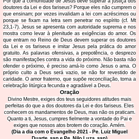
Por que a comunidade de Jesus deve superar a justiça dos
doutores da Lei e dos fariseus? Porque eles não cumprem o
que ensinam; por vezes invalidam a lei com acréscimos ou
porque se fixam na letra sem penetrar no espírito (cf. Mt
23,1-7). Jesus se apresenta com autoridade suprema e nos
mostra como levar à plenitude as exigências do amor. Os
que entram no Reino de Deus devem superar os doutores
da Lei e os fariseus e imitar Jesus pela prática do amor
gratuito. As palavras ofensivas, a prepotência, o desprezo
são manifestações contra a vida do próximo. Não basta não
ofender o próximo, é preciso amá-lo como Jesus o ama. O
próprio culto a Deus será vazio, se não for revestido de
caridade. O amor fraterno, que supõe reconciliação, torna a
celebração litúrgica fecunda e agradável a Deus.
Oração
Divino Mestre, exiges dos teus seguidores atitudes mais
perfeitas do que a dos doutores da Lei e dos fariseus. Eles
conhecem os mandamentos de Deus, mas não os praticam.
Quanto a ti, Jesus, cumpres fielmente a vontade do Pai e
exiges que nossos atos brotem do coração. Amém.
(Dia a dia com o Evangelho 2021 - Pe. Luiz Miguel
Duarte, ssp e Pe. Nilo
Luza, ssp)