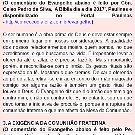
(O comentário do Evangelh
o abaixo é feito por Côn.
Celso Pedro da Silva, ‘A Bíblia dia a dia 2017’, Paulinas e
disponibilizado no Portal Paulinas
-
http://comeceodiafeliz.com.br/evangelho
)
O ser humano é a obra-prima de Deus e deve estar sempre
em primeiro lugar em nossas considerações. A qualidade
dos nossos relacionamentos mostra quem somos, no que
acreditamos, o que buscamos na vida. É importante levar a
oferenda até o altar, e é preciso fazê-lo. Mais importante,
porém, é reconciliar-se com o irmão. Os gestos rituais são
expressão da fé. Mostram o que cremos. Deixar a oferenda
ao pé do altar, retirar-se e ir ao encontro do irmão magoado
comigo por alguma razão é também um gesto ritual de
louvor a Deus. O Evangelho diz que é o irmão que tem algo
contra mim, e não eu contra ele. E, no entanto, sou eu que
devo tomar a iniciativa de procurá-lo, porque é a ruptura da
comunhão fraterna o que me afasta da Mesa da Comunhão.
3. A EXIGÊNCIA DA COMUNHÃO FR
ATERNA
(O comentário do Evangelho abaixo é feito pelo Pe.