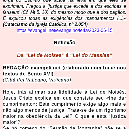
força do Espírito que actua na letra em que eles se
exprimem. Pregou a ‘justiça que excede a dos e
scribas e
fariseus’ (Cf. Mt 5, 20), do mesmo modo que a dos pagãos.
E explicou todas as exigências dos mandamentos (...)»
(Catecismo da Igreja Católica, nº 2.054)
https://evangeli.net/evangelho/feria/2023-06-15
Reflexão
Da “Lei de Moises” à “Lei do Messias”
REDAÇÃO evangeli.net (elaborado com base nos
textos de Bento XVI)
(Città del Vaticano, Vaticano)
Hoje, trás afirmar sua fidelidade à Lei de Moisés,
Jesus Cristo explica em que consiste seu «lhe dar
cumprimento»: Este cumprimento exige algo mais e
não algo menos de justiça. Trata-se de um rigorismo
maior na obediência da Lei? O que é esta “justiça
maior”?
Se no começo do “Sermão da Montanha” põe se a