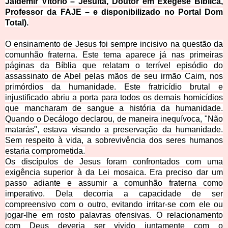
Jaldemir Vitório – Jesuíta, Doutor em Exegese Bíblica,
Professor da
FAJE – e disponibilizado no Portal Dom
Total).
O ensinamento de Jesus foi sempre incisivo na questão da
comunhão fraterna. Este tema aparece já nas primeiras
páginas da Bíblia que relatam o terrível episódio do
assassinato de Abel pelas mãos de seu irmão Caim, nos
primórdios da humanidade. Este fratricídio brutal e
injustificado abriu a porta para todos os demais homicídios
que mancharam de sangue a história da humanidade.
Quando o Decálogo declarou, de maneira inequívoca, "Não
matarás", estava visando a preservação da humanidade.
Sem respeito à vida, a sobrevivência dos seres humanos
estaria comprometida.
Os discípulos de Jesus foram confrontados com uma
exigência superior à da Lei mosaica. Era preciso dar um
passo adiante e assumir a comunhão fraterna como
imperativo. Dela decorria a capacidade de ser
compreensivo com o outro, evitando irritar-se com ele ou
jogar-lhe em rosto palavras ofensivas. O relacionamento
com Deus deveria ser vivido juntamente com o