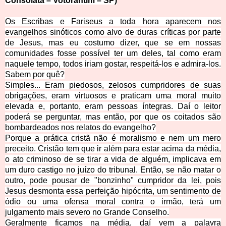
Consolata – Votorantim – SP)
Os Escribas e Fariseus a toda hora aparecem nos
evangelhos sinóticos como alvo de duras críticas por parte
de Jesus, mas eu costumo dizer, que se em nossas
comunidades fosse possível ter um deles, tal como eram
naquele tempo, todos iriam gostar, respeitá-los e admira-los.
Sabem por quê?
Simples... Eram piedosos, zelosos cumpridores de suas
obrigações, eram virtuosos e praticam uma moral muito
elevada e, portanto, eram pessoas íntegras. Daí o leitor
poderá se perguntar, mas então, por que os coitados são
bombardeados nos relatos do evangelho?
Porque a prática cristã não é moralismo e nem um mero
preceito. Cristão tem que ir além para estar acima da média,
o ato criminoso de se tirar a vida de alguém, implicava em
um duro castigo no juízo do tribunal. Então, se não matar o
outro, pode pousar de "bonzinho" cumpridor da lei, pois
Jesus desmonta essa perfeição hipócrita, um sentimento de
ódio ou uma ofensa moral contra o irmão, terá um
julgamento mais severo no Grande Conselho.
Geralmente ficamos na média, daí vem a palavra