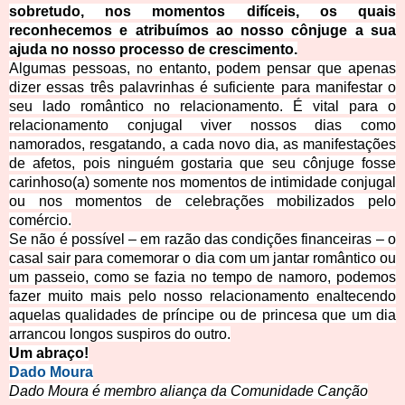
sobretudo, nos momentos difíceis, os quais
reconhecemos e atribuímos ao nosso cônjuge a sua
a
juda no nosso processo de crescimento.
Algumas pessoas, no entanto, podem pensar que apenas
dizer essas três palavrinhas é suficiente para manifestar o
seu lado romântico no relacionamento. É vital para o
relacionamento conjugal viver nossos dias como
namorados, resgatando, a cada novo dia, as manifestações
de afetos, pois ninguém gostaria que seu cônjuge fosse
carinhoso(a) somente nos momentos de intimidade co
njugal
ou nos momentos de celebrações mobilizados pelo
comércio.
Se não é possível – em razão das condições financeiras – o
casal sair para comemorar o dia com um jantar romântico ou
um passeio, como se fazia no tempo de namoro, podemos
faze
r muito mais pelo nosso relacionamento enaltecendo
aquelas qualidades de príncipe ou de princesa que um dia
arrancou longos suspiros do outro.
Um abr
aço!
Da
do
Moura
Dado Moura é membro aliança da Comunidade
Canção