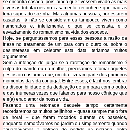
se encontra casada, pois, ainda que tivessem vivido as mais
diversas tribulações no casamento, reconhece que não as
teria superado sozinha. Mas algumas pessoas, por estarem
casadas, já não se consideram ou tampouco vivem como
namorados e, infelizmente, o que se constata, é o
esvaziamento do romant
ismo na vida dos esposos.
Hoje, se perguntássemos para essas pessoas a razão da
frieza no tratamento de um para com o outro ou sobre
o
desinteresse em celebrar esta data, teríamos muitos
argumentos.
Sem a intenção de julgar se a rarefação do romantismo é
culpa do marido ou da mulher, precisamos retomar aqueles
gestos ou costumes que, um dia, fizeram parte dos primeiros
momentos da vida conjugal. Entre esses, é fácil nos lembrar
da disponibilidade e da dedicação de um para com o outro,
e das inúme
ras vezes que falamos para nosso cônjuge que
ele(a) era o amor da nossa vida.
Fazendo uma retomada daquele tempo, certamente
recordaremos os muitos beijinhos – quase sempre meio fora
de hora! – que foram trocados durante os passeios,
enquanto namorávamos no jardim ou simplesmente quando
ag
uardávamos a entrega do pedido na pizzaria, entre