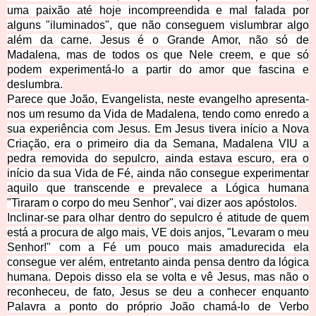
uma paixão até hoje incompreendida e mal falada por
alguns "iluminados", que não conseguem vislumbrar algo
além da carne. Jesus é o Grande Amor, não só de
Madalena, mas de todos os que Nele creem, e que só
podem experimentá-lo a partir do amor que fascina e
deslumbra.
Parece que João, Evangelista, neste evangelho apresenta-
nos um resumo da Vida de Madalena, tendo como enredo a
sua experiência com Jesus. Em Jesus tivera início a Nova
Criação, era o primeiro dia da Semana, Madalena VIU a
pedra removida do sepulcro, ainda estava escuro, era o
início da sua Vida de Fé, ainda não consegue experimentar
aquilo que transcende e prevalece a Lógica humana
"Tiraram o corpo do meu Senhor", vai dizer aos apóstolos.
Inclinar-se para olhar dentro do sepulcro é atitude de quem
está a procura de algo mais, VE dois anjos, "Levaram o meu
Senhor!" com a Fé um pouco mais amadurecida ela
consegue ver além, entretanto ainda pensa dentro da lógica
humana. Depois disso ela se volta e vê Jesus, mas não o
reconheceu, de fato, Jesus se deu a conhecer enquanto
Palavra a ponto do próprio João chamá-lo de Verbo