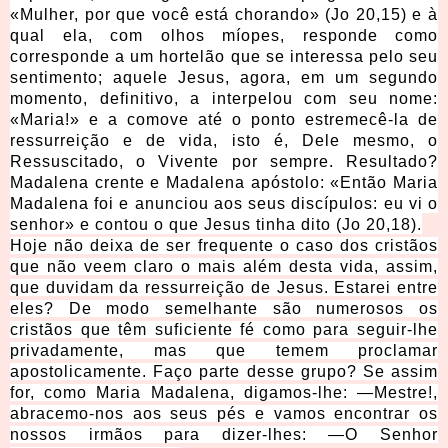
«Mulher, por que você está chorando» (Jo 20,15) e à
qual ela, com olhos míopes, responde como
corresponde a um hortelão que se interessa pelo seu
sentimento; aquele Jesus, agora, em um segundo
momento, definitivo, a interpelou com seu nome:
«Maria!» e a comove até o ponto estremecê-la de
ressurreição e de vida, isto é, Dele mesmo, o
Ressuscitado, o Vivente por sempre. Resultado?
Madalena crente e Madalena apóstolo: «Então Maria
Madalena foi e anunciou aos seus discípulos: eu vi o
senhor» e contou o que Jesus tinha dito (Jo 20,18).
Hoje não deixa de ser frequente o caso dos cristãos
que não veem claro o mais além desta vida, assim,
que duvidam da ressurreição de Jesus. Estarei entre
eles? De modo semelhante são numerosos os
cristãos que têm suficiente fé como para seguir-lhe
privadamente, mas que temem p
roclamar
apostolicamente. Faço parte desse grupo? Se assim
for, como Maria Madalena, digamos-lhe: —Mestre!,
abracemo-nos aos seus pés e vamos encontrar os
nossos irmãos para dizer-lhes: —O Senhor