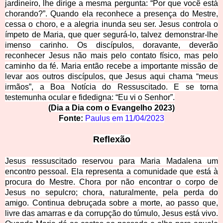
jardineiro, lhe dirige a mesma pergunta: “Por que você está
chorando?”. Quando ela reconhece a presença do Mestre,
cessa o choro, e a alegria inunda seu ser. Jesus controla o
ímpeto de Maria, que quer segurá-lo, talvez demonstrar-lhe
imenso carinho. Os discípulos, doravante, deverão
reconhecer Jesus não mais pelo contato físico, mas pelo
caminho da fé. Maria ent
ão recebe a importante missão de
levar aos outros discípulos, que Jesus aqui chama “meus
irmãos”, a Boa Notícia do Ressuscitado. E se torna
testemunha ocular e fidedigna: “Eu vi o Senhor”.
(Dia a Dia com o Evangelh
o 2023)
Fonte:
Paulus em
11/04/2023
Reflexão
Jesus ressuscitado reservou para Maria Madalena um
encontro pessoal. Ela representa a comunidade que está à
procura do Mestre. Chora por não encontrar o corpo de
Jesus no sepulcro; chora, naturalmente, pela perda do
amigo. Continua debruçada sobre a morte, ao passo que,
livre das amarras e da corrupção do túmulo, Jesus está vivo.