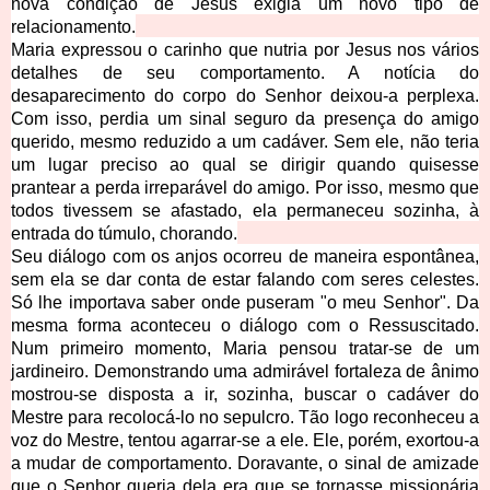
nova condição de Jesus exigia um novo tipo de
relacionamento.
Maria expressou o carinho que nutria por Jesus nos vários
detalhes de seu comportamento. A notícia do
desaparecimento do corpo do Senhor deixou-a perplexa.
Com isso, perdia um sinal seguro da presença do amigo
querido, mesmo reduzido a um cadáver. Sem ele, não teria
um lugar preciso ao qual se dirigir quando quisesse
prantear a perda irreparável do amigo. Por isso, mesmo que
todos tivessem se afastado, ela permaneceu sozinha, à
entrada do túmulo, chorando.
Seu diálogo com os anjos ocorreu de maneira espontânea,
sem ela se dar conta de estar falando com seres celestes.
Só lhe importava saber onde puseram "o meu Senhor". Da
mesma forma aconteceu o diálogo com o Ressuscitado.
Num primeiro momento, Maria pensou tratar-se de um
jardineiro. Demonstrando uma admirável fortaleza de ânimo
mostrou-se disposta a ir, sozinha, buscar o cadáver do
Mestre para recolocá-lo no sepulcro. Tão logo reconheceu a
voz do Mestre, tentou agarrar-se a ele. Ele, porém, exortou-a
a mudar de comportamento. Doravante, o sinal de amizade
que o Senhor queria dela era que se tornasse missionária