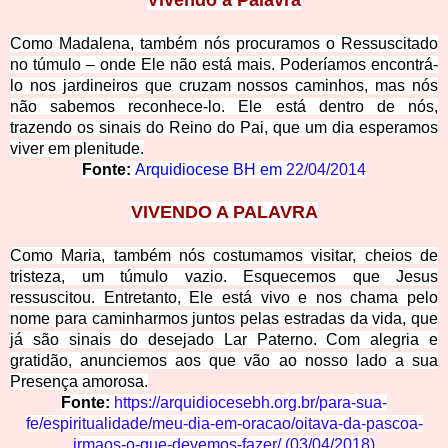
Vivendo
a Palavra
Como Madalena, também nós procuramos o Ressuscitado
no túmulo – onde Ele não está mais. Poderíamos encontrá-
lo nos jardineiros que cruzam nossos caminhos, mas nós
não sabemos reconhece-lo. Ele está dentro de nós,
trazendo os sinais do Reino do Pai, que um dia esperamos
viver em plenitude.
Fonte:
Arquidiocese BH em
22/04/2014
VIVEND
O A PALAVRA
Como Maria, também nós costumamos visitar, cheios de
tristeza, um túmulo vazio. Esquecemos que Jesus
ressuscitou. Entretanto, Ele está vivo e nos chama pelo
nome para caminharmos juntos pelas estradas da vida, que
já são sinais do desejado Lar Paterno. Com alegria e
gratidão, anunciemos aos que vão ao nosso lado a sua
Presença amorosa.
Fonte:
https://arquidiocesebh.org.br/para-sua-
fe/espiritualidade/meu-dia-em-oracao/oitava-da-pascoa-
irmaos-o-que-devemos-fazer/
(03/04/2018)