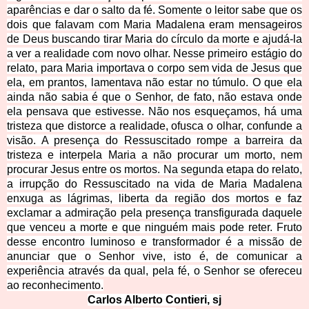
aparências e dar o salto da fé. Somente o leitor sabe que os
dois que falavam com Maria Madalena eram mensageiros
de Deus buscando tirar Maria do círculo da morte e ajudá-la
a ver a realidade com novo olhar. Nesse primeiro estágio do
relato, para Maria importava o corpo sem vida de Jesus que
ela, em prantos, lamentava não estar no túmulo. O que ela
ainda não sabia é que o Senhor, de fato, não estava onde
ela pensava que estivesse. Não nos esqueçamos, há uma
tristeza que distorce a realidade, ofusca o olhar, confunde a
visão. A presença do Ressuscitado rompe a barreira da
tristeza e interpela Maria a não procurar um morto, nem
procurar Jesus entre os mortos. Na segunda etapa do relato,
a irrupção do Ressuscitado na vida de Maria Madalena
enxuga as lágrimas, liberta da região dos mortos e faz
exclamar a admiração pela presença transfigurada daquele
que venceu a morte e que ninguém mais pode reter. Fruto
desse encontro luminoso e transformador é a missão de
anunciar que o Senhor vive, isto é, de comunicar a
experiência através da qual, pela fé, o Senhor se ofereceu
ao reconhecimento.
Carlos Alberto Contieri, sj