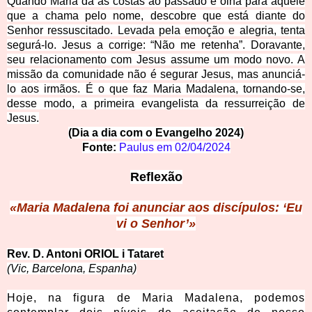
Quando Maria dá as costas ao passado e olha para aquele
que a chama pelo nome, descobre que está diante do
Senhor ressuscitado. Levada pela emoção e alegria, tenta
segurá-lo. Jesus a corrige: “Não me retenha”. Doravante,
seu relacionamento com Jesus assume um modo novo. A
missão da comunidade não é segurar Jesus, mas anunciá-
lo aos irmãos. É o que faz Maria Madalena, tornando-se,
desse modo, a primeira evangelista da ressurreição de
Jesus.
(Dia a dia com o Evangelho 2024)
Fonte:
Paulus em
02/04/2024
Reflexão
«Maria Madalena
foi anunciar aos discípulos: ‘Eu
vi o Senhor’»
Rev. D. Antoni ORIOL i Tataret
(Vic, Barcelona, Espanha)
Hoje, na figura de Maria Madalena, podemos