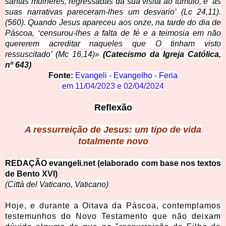
santas mulheres, regressadas da sua visita ao túmulo, e ‘as
suas narrativas pareceram-lhes um desvario’ (Lc 24,11).
(560). Quando Jesus apareceu aos onze, na tarde do dia de
Páscoa, ‘censurou-lhes a falta de fé e a teimosia em não
quererem acreditar naqueles que O tinham visto
ressuscitado’ (Mc 16,14)»
(Catecismo da Igreja Católica,
nº 643)
Fonte:
Evangeli - Evangelho - Feria
em
11/04/2023
e
02/04/2024
Reflexão
A ressurreição de Jesus: um tipo
de vida
totalmente novo
REDAÇÃO evangeli.ne
t (elaborado com base nos textos
de Bento XVI)
(Città del Vaticano, Vaticano)
Hoje, e durante a Oitava da Páscoa, contemplamos
testemunhos do Novo Testamento que não deixam