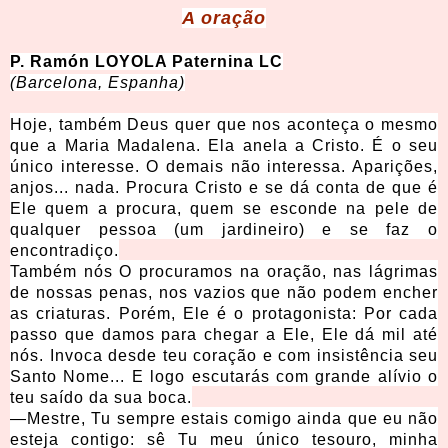
A ora
ção
P. Ramó
n LOYOLA Paternina LC
(Barcelona, Espanha)
Hoje, também Deus quer que nos aconteça o mesmo
que a Maria Madalena. Ela anela a Cristo. É o seu
único interesse. O demais não interessa. Aparições,
anjos... nada. Procura Cristo e se dá conta de que é
Ele quem a procura, quem se esconde na pele de
qualquer pessoa (um jardineiro) e se faz o
encontradiço.
Também nós O procuramos na oração, nas lágrimas
de nossas penas, nos vazios que não podem encher
as criaturas. Porém, Ele é o protagonista: Por cada
passo que damos para chegar a Ele, Ele dá mil até
nós. Invoca desde teu coração e com insistência seu
Santo Nome... E logo escutarás com grande alívio o
teu saído da sua boca.
—Mestre, Tu sempre estais comigo ainda que eu não
esteja contigo: sê Tu meu único tesouro, minha