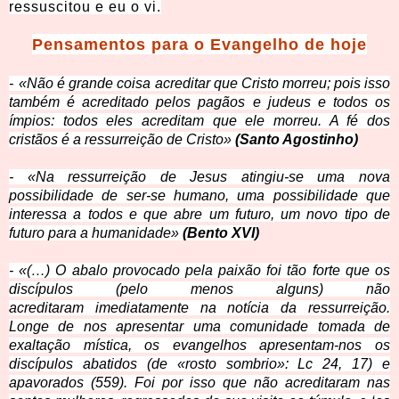
ressuscitou e eu o vi.
Pensamentos p
ara o Evangelho de hoje
-
«Não é grande coisa acreditar
que Cristo morreu; pois isso
também é acreditado pelos pagãos e judeus e todos os
ímpios: todos eles acreditam que ele morreu. A fé dos
cristãos é a ressurreição de Cristo»
(Santo Agostinho)
- «Na ressurreição de Jes
us atingiu-se uma nova
possibilidade de ser-se humano, uma possibilidade que
interessa a todos e que abre um futuro, um novo tipo de
futuro para a humanidade»
(Bento XVI)
- «(…) O abalo provocado pela paixão foi tão forte que os
discípulos (pelo menos alguns) não
acreditaram
imediatamente na notícia da ressurreição.
Longe de nos apresentar uma comunidade tomada de
exaltação mística, os evangelhos apresentam-nos os
discípulos abatidos (de «rosto sombrio»: Lc 24, 17) e
apavorados (559). Foi por isso que não acreditaram nas