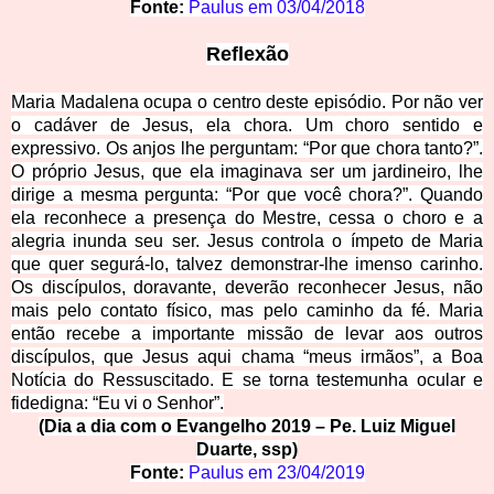
Fonte:
Paulus em
03/04/2018
Reflexão
Maria Madalena ocupa o centro deste episódio. Por não ver
o cadáver de Jesus, ela chora. Um choro sentido e
expressivo. Os anjos lhe perguntam: “Por que chora tanto?”.
O próprio Jesus, que ela imaginava ser um jardineiro, lhe
dirige a mesma pergunta: “Por que você chora?”. Quando
ela reconhece a presença do Mestre, cessa o choro e a
alegria inunda seu ser. Jesus controla o ímpeto de Maria
q
ue quer segurá-lo, talvez demonstrar-lhe imenso carinho.
Os discípulos, doravante, deverão reconhecer Jesus, não
mais pelo contato físico, mas pelo caminho da fé. Maria
então recebe a importante missão de levar aos outros
discípulos, que Jesus aqui chama “meus irmãos”, a Boa
Notícia do Ressuscitado. E se torna testemunha ocular e
fidedigna: “Eu vi o Senhor”.
(Dia a dia com o Evangelho 2019 – Pe. Luiz Miguel
Duarte, ssp)
Fonte:
Paulus em
23/04/2019