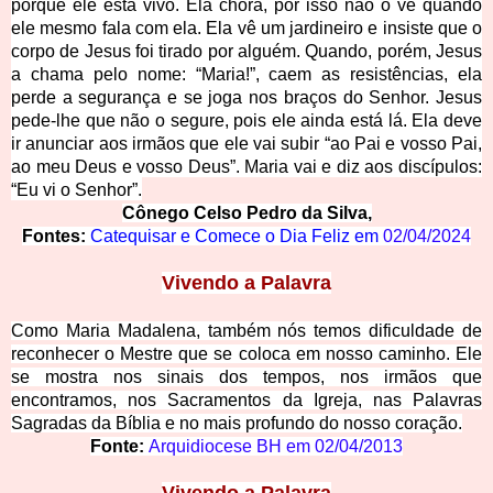
porque ele está vivo. Ela chora, por isso não o vê quando
ele mesmo fala com ela. Ela vê um jardineiro e insiste que o
corpo de Jesus foi tirado por alguém. Quando, porém, Jesus
a chama pelo nome: “Maria!”, caem as resistências, ela
perde a segurança e se joga nos braços do Senhor. Jesus
pede-lhe que não o segure, pois ele ainda está lá. Ela deve
ir anunciar aos irmãos que ele vai subir “ao Pai e vosso Pai,
ao meu Deus e vosso Deus”. Maria vai e diz aos discípulos:
“Eu vi o Senhor”.
Cônego Celso Pedro da Silva,
Fontes:
Catequisar e Comece o Dia Feliz em
02/04/2024
Vive
ndo a Palavra
Como Maria Madalena, também nós temos dificuldade de
reconhecer o Mestre que se coloca em nosso caminho. Ele
se mostra nos sinais dos tempos, nos irmãos que
encontramos, nos Sacramentos da Igreja, nas Palavras
Sagradas da Bíblia e no mais profundo do nosso coração.
Fonte:
Arquidiocese BH em
02/04/2013