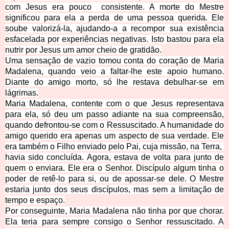
com Jesus era pouco consistente. A morte do Mestre
significou para ela a perda de uma pessoa querida. Ele
soube valorizá-la, ajudando-a a recompor
sua existência
esfacelada por experiências negativas. Isto bastou para ela
nutrir por Jesus um amor cheio de gratidão.
Uma sensação de vazio tomou conta do coração de Maria
Madalena, quando veio a faltar-lhe este
apoio humano.
Diante do amigo morto, só lhe restava debulhar-se em
lágrimas.
Maria Madalena, contente com o que Jesus representava
para ela, só deu um passo adiante na sua compreensão,
quando defrontou-se com o Ressuscitado. A humanidade do
amigo querido era apenas um aspecto de sua verdade. Ele
era também o Filho enviado pelo Pai, cuja missão, na Terra,
havia sido concluída. Agora, estava de volta para junto de
quem o enviara. Ele era o Senhor. Discípulo algum tinha o
poder de re
tê-lo para si, ou de apossar-se dele. O Mestre
estaria junto dos seus discípulos, mas sem a limitação de
tempo e espaço.
Por conseguinte, Maria Madalena não tinha por que chorar.
Ela teria para sempre consigo o Senhor ressuscitado. A