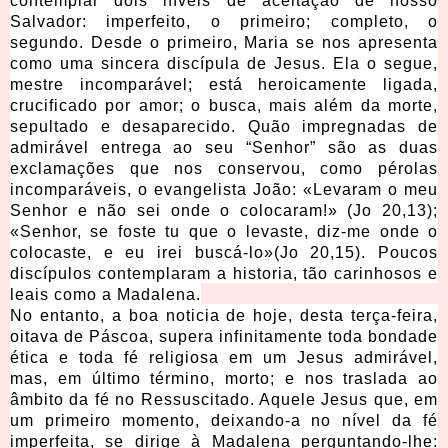
contemplar dois níveis de aceitação de nosso
Salvador: imperfeito, o primeiro; completo, o
segundo. Desde o primeiro, Maria se nos apresenta
como uma sincera discípula de Jesus. Ela o segue,
mestre incomparável; está heroicamente ligada,
crucificado por amor; o busca, mais além da morte,
sepultado e desaparecido. Quão impregnadas de
admirável entrega ao seu “Senhor” são as duas
exclamações que nos conservou, como pérolas
incomparáveis, o evangelista João: «Levaram o meu
Senhor e não sei onde o colocaram!» (Jo 20,13);
«Senhor, se foste tu que o levaste, diz-me onde o
colocaste, e eu irei buscá-lo»(Jo 20,15). Poucos
discípulos contemplaram a historia, tão carinhosos e
leais como a Madalena.
No entanto, a boa noticia de hoje, desta terça-feira,
oitava de Páscoa, supera infinitamente toda bondade
ética e toda fé religiosa em um Jesus admirável,
mas, em último término, morto; e nos traslada ao
âmbito da fé no Ressuscitado. Aquele Jesus que, em
um primeiro momento, deixando-a no nível da fé
imperfeita, se dirige à Madalena perguntando-lhe: