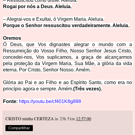
– Ressuscitou como disse. A
leluia.
Rogai por nós a Deus. Aleluia.
– Alegrai-vos e Exultai, ó Virgem Maria.
 Aleluia.
Porque o Senhor ressuscitou verdadeiramente. Aleluia.
Oremos
Ó Deus, que Vos dignastes alegrar o mundo com a 
Ressurreição do Vosso Filho, Nosso Senhor Jesus Cristo, 
concedei-nos, Vos suplicamos, a graça de alcançarmos 
pela proteção da Virgem Maria, Sua Mãe, a glória da vida 
eterna. P
or Cristo, Senhor Nosso. Amém.
Glória ao Pai e ao Filho e ao Espírito Santo, como era no
princípio agora e sempre. Amém.
(Três vezes).
Fonte:
https://youtu.be/cf401K8g888
CRISTO minha CERTEZA
às 23h 51m
12:57:00
Compartilhar