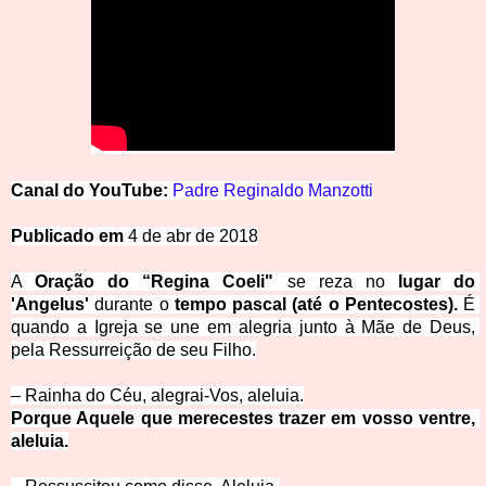
Canal do
YouTube: 
Padre Reginaldo Manzotti
Publicado em
 4 de a
br de 2018
A 
Oração do “Regina Coeli"
 se reza no 
lugar do 
'Angelus' 
durante o 
tempo pascal (até o Pentecostes).
 É 
quando a Igreja se une em alegria junto à Mãe de Deus, 
pela Ressurreição d
e seu Filho.
– Rainha do Céu, alegrai-Vos, a
leluia.
Porque Aquele que merecestes trazer em vosso ventre, 
aleluia.