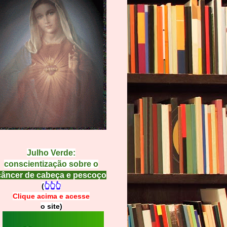
Julho Verde:
conscientização sobre o
câncer de cabeça e pescoço
(
👆👆👆
Clique acima e
a
cesse
o site)