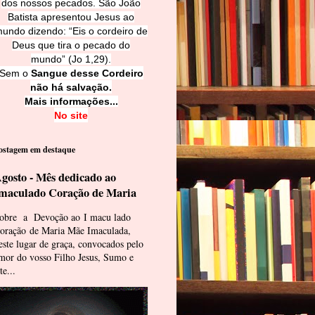
dos nossos pecados. São João
Batista apresentou Jesus ao
undo dizendo: “Eis o cordeiro de
Deus que tira o pecado do
mundo” (Jo 1,29).
Sem o
Sangue desse Cordeiro
não há salvação.
Mais informações...
No site
ostagem em destaque
gosto - Mês dedicado ao
maculado Coração de Maria
obre a Devoção ao I macu lado
oração de Maria Mãe Imaculada,
este lugar de graça, convocados pelo
mor do vosso Filho Jesus, Sumo e
te...