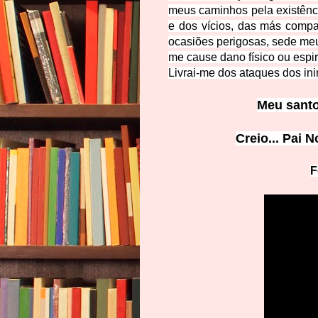
meus caminhos pela existênci
e dos vícios, das más compa
ocasiões perigosas, sede meu
me cause dano físico ou espiri
Livrai-me dos ataques dos in
Meu santo
Creio... Pai N
F