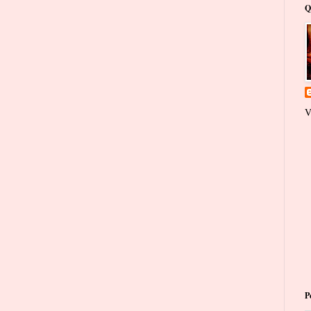
Q
V
P