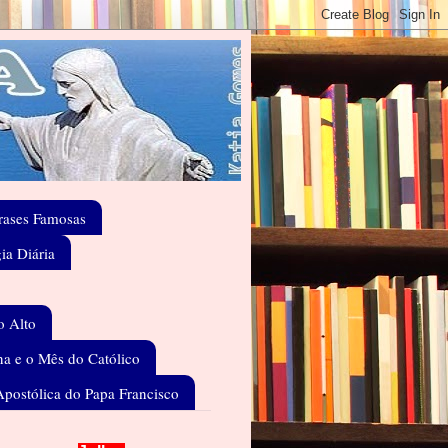
rases Famosas
gia Diária
o Alto
a e o Mês do Católico
Apostólica do Papa Francisco