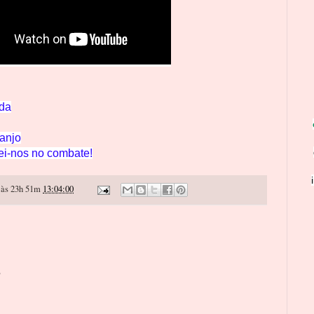
rda
anjo
ei-nos no combate!
às 23h 51m
13:04:00
o