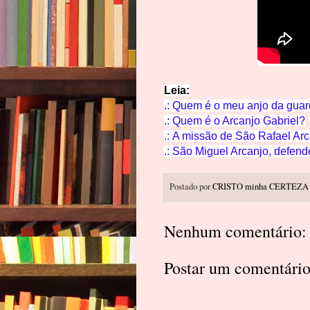
Leia
:
.: Quem é o meu anjo d
a gua
.:
Quem é o Arcanjo G
abriel?
.:
A missão de São Rafael Arc
.:
São Miguel Arcanjo, defend
Postado por
CRISTO minha CERTEZA
Nenhum comentário:
Postar um comentári