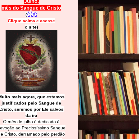
Julho,
mês do Sangue de Cristo
(
👆👆👆
Clique acima e
a
cesse
o site)
Muito mais agora, que estamos
justificados pelo Sangue de
Cri
sto, seremos por Ele salvos
da ira
O mês de julho é dedicado à
evoção ao Preciosíssimo Sangue
de Cristo, derramado pelo perdão