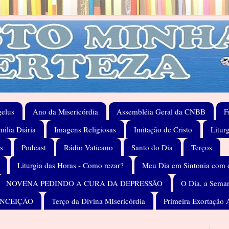
elus
Ano da Misericórdia
Assembléia Geral da CNBB
F
ilia Diária
Imagens Religiosas
Imitação de Cristo
Litur
s
Podcast
Rádio Vaticano
Santo do Dia
Terços
Liturgia das Horas - Como rezar?
Meu Dia em Sintonia com 
NOVENA PEDINDO A CURA DA DEPRESSÃO
O Dia, a Seman
ONCEIÇÃO
Terço da Divina MIsericórdia
Primeira Exortação 