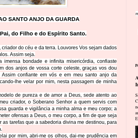
m
AO SA
NTO ANJO DA GUARDA
ai, do Filho e do Espírito Sa
nto.
criador do céu e da terra. Louvores Vos sejam dados
ulos.
Assim seja.
imensa bondade e infinita misericórdia, confiaste
P
 dos anjos de vossa corte celeste, graças vos dou
. Assim confiante em vós e em meu santo anjo da
A
plicando-lhe velar por mim, nesta passagem de minha
I
S
modelo de pureza e de amor a Deus, sede atento ao
C
 meu criador, o Soberano Senhor a quem servis com
n
ssa guarda e vigilância a minha alma e meu corpo; a
a
mete
r ofensas a Deus, o meu corpo, a fim de que seja
E
as tarefas que a sabedoria divina me destinou, para
.
elai por mim, abri-me os olhos, dai-me prudência em