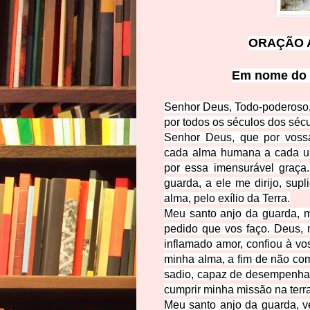
ORAÇÃO 
Em nome do P
Senhor Deus, Todo-poderoso, 
por todos os séculos dos séc
Senhor Deus, que por vossa 
cada alma humana a cada um
por essa imensurável graça
guarda, a ele me dirijo, su
alma, pelo
exílio da Terra.
Meu santo anjo da guarda, 
pedido que vos faço. Deus,
inflamado amor, confiou à vo
minha alma, a fim de não co
sadio, capaz de desempenhar 
cumprir minha missão na terra
Meu santo anjo da guarda, v