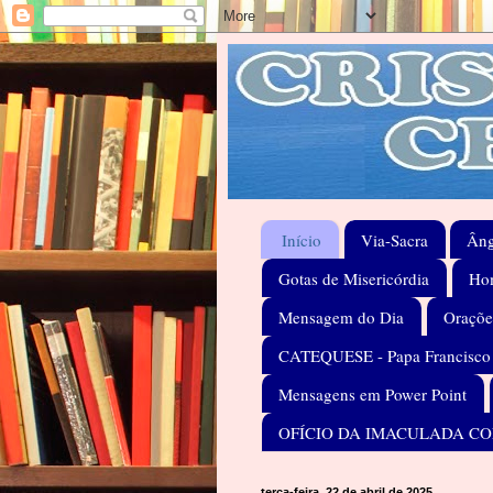
Início
Via-Sacra
Âng
Gotas de Misericórdia
Hom
Mensagem do Dia
Oraçõe
CATEQUESE - Papa Francisco
Mensagens em Power Point
OFÍCIO DA IMACULADA C
terça-feira, 22 de abril de 2025