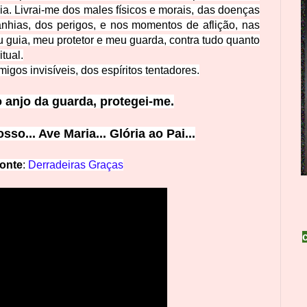
a. Livrai-me dos males físicos e morais, das doenças
nhias, dos perigos, e nos momentos de aflição
, nas
 guia, meu protetor e meu guarda, contra tudo quanto
tual.
imigos
invisíveis, dos espíritos tentadores.
 anjo da guarda, prote
gei-me.
osso... Ave Maria... Glória a
o Pai...
onte
:
Derradeiras Graças