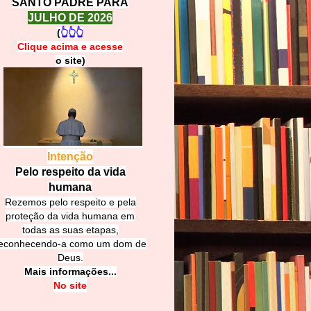
SANTO PADRE PARA
JULHO DE 2026
(
👆👆👆
Clique acima e
a
cesse
o site)
Intenção
Pelo respeito da vida
humana
Rezemos pelo respeito e pela
proteção da vida humana em
todas as suas etapas,
econhecendo-a como um dom de
Deus.
Mais informações...
No site