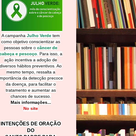
A campanha
Julho Verde
tem
como objetivo conscientizar as
pessoas sobre
o
câncer de
cabeça e pescoço
.
Para isso, a
ação incentiva a adoção de
diversos hábitos preventivos. Ao
mesmo tempo, ressalta a
importância da detecção precoce
da doença, para facilitar o
tratamento e aumentar as
chances de sucesso.
Mais informações...
No site
INTENÇÕES DE ORAÇÃO
DO