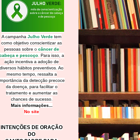
A campanha
Julho Verde
tem
como objetivo conscientizar as
pessoas sobre
o
câncer de
cabeça e pescoço
.
Para isso, a
ação incentiva a adoção de
diversos hábitos preventivos. Ao
mesmo tempo, ressalta a
importância da detecção precoce
da doença, para facilitar o
tratamento e aumentar as
chances de sucesso.
Mais informações...
No site
INTENÇÕES DE ORAÇÃO
DO