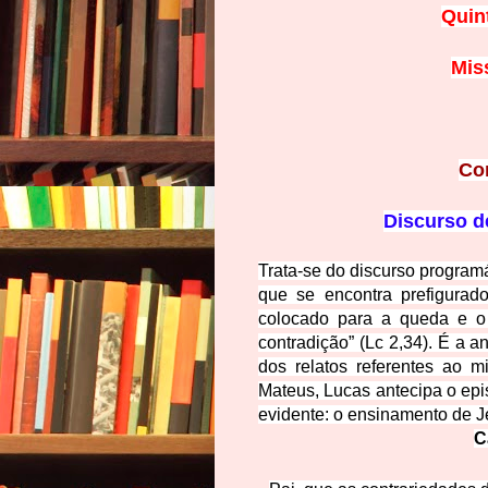
Quin
Mis
Co
Discurso d
Trata-se do discurso program
que se encontra prefigurad
colocado para a queda e o 
contradição” (Lc 2,34). É a 
dos relatos referentes ao m
Mateus, Lucas antecipa o epi
evidente: o ensinamento de Je
C