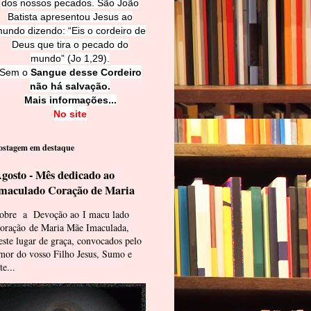
dos nossos pecados. São João
Batista apresentou Jesus ao
undo dizendo: “Eis o cordeiro de
Deus que tira o pecado do
mundo” (Jo 1,29).
Sem o
Sangue desse Cordeiro
não há salvação.
Mais informações...
No site
ostagem em destaque
gosto - Mês dedicado ao
maculado Coração de Maria
obre a Devoção ao I macu lado
oração de Maria Mãe Imaculada,
este lugar de graça, convocados pelo
mor do vosso Filho Jesus, Sumo e
te...