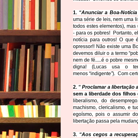
1.
“Anunciar a Boa-Notícia
uma série de leis, nem uma li
todos estes elementos), mas
- para os pobres!
Portanto, e
notícia para outros! O que 
opressor!! Não existe uma Bo
devemos diluir o a termo
“pob
nem de fé.....é o pobre mes
digna! (Lucas usa o t
menos
“indigente
”
). Com cert
2.
“ Proclamar a libertação 
sem a liberdade dos filhos
liberalismo, do desemprego
machismo, clericalismo, e 
egoísmo, pois o assumir dos
libertação passa pela
mudança
3.
“Aos cegos a recuperaç