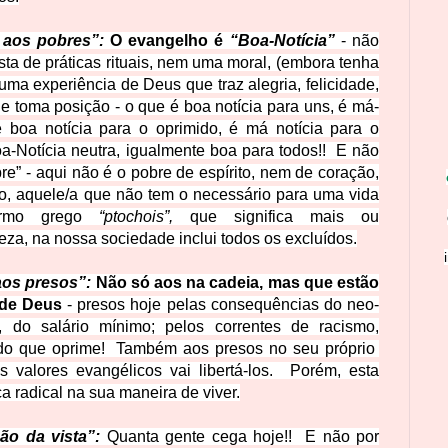
 aos pobres”:
O evangelho é
“Boa-Notícia”
- não
sta de práticas rituais, nem uma moral, (embora tenha
 uma experiência de
Deus que traz alegria, felicidade,
le toma posição - o que é boa notícia para uns, é má-
é boa notícia para o oprimido, é má notícia para o
a-Notícia neutra, igualmente boa para todos!! E não
re”
- aqui não é o pobre de espírito, nem de coração,
mo, aquele/a que não tem o necessário para uma vida
ermo grego
“ptochois”,
que significa mais ou
eza, na nossa sociedade inclui todos os excluídos.
aos presos”:
Não só aos na cadeia, mas que estão
 de Deus
- presos hoje pelas consequências do neo-
, do salário mínimo; pelos correntes de racismo,
tudo que oprime! Também aos presos no seu próprio
 valores evangélicos vai libertá-los. Porém, esta
 radical na sua maneira de viver.
ão da vista”:
Quanta gente cega hoje!! E não por