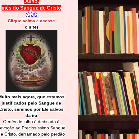
Julho,
mês do Sangue de Cristo
(
👆👆👆
Clique acima e
a
cesse
o site)
Muito mais agora, que estamos
justificados pelo Sangue de
Cri
sto, seremos por Ele salvos
da ira
O mês de julho é dedicado à
evoção ao Preciosíssimo Sangue
de Cristo, derramado pelo perdão