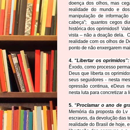
doença dos olhos, mas cega
realidade do mundo e dos s
manipulação de informação
cabeça”;
quantos cegos dia
histórica dos oprimidos!! Val
vista – não a doação dela. O
realidade com os olhos de D
ponto de não enxergarem mai
4.
“Libertar os oprimidos”:
Êxodo, como processo perman
Deus que liberta os oprimido
seus seguidores - nesta me
opressão continua, e
Deus n
nesta luta para concretizar a 
5.
“Proclamar o ano de gr
Memória da proposta do Lv 2
escravos, da devolução das t
realidade do Brasil de hoje, 