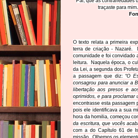
Pai, que as contrariedades
traçaste para mim
Fon
O texto relata a primeira e
terra de criação - Nazaré.
comunidade e foi convidado a 
leitura. Naquela época, o cul
da Lei, a segunda dos Profeta
a passagem que diz:
“O Es
consagrou para anunciar a B
libertação aos presos e ao
oprimidos, e para proclamar
encontrasse esta passagem po
pois ele identificava a sua 
hora da homilia, começou co
da escritura, que vocês acab
com a do Capítulo 61 de I
missão. Olhemos os element