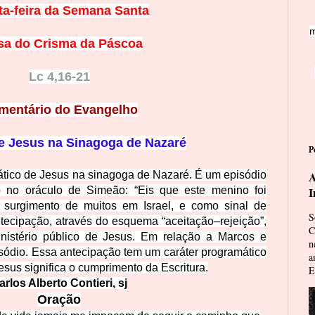
ta-feira da Semana Santa
m
sa do Crisma da Páscoa
Lc 4,16-21
mentário do Evangelho
e Jesus na Sinagoga de Nazaré
P
ático de Jesus na sinagoga de Nazaré. É um episódio
A
o no oráculo de Simeão: “Eis que este menino foi
I
surgimento de muitos em Israel, e como sinal de
S
antecipação, através do esquema “aceitação–rejeição”,
C
inistério público de Jesus. Em relação a Marcos e
n
sódio. Essa antecipação tem um caráter programático
a
sus significa o cumprimento da Escritura.
E
arlos Alberto Contieri, sj
Oração