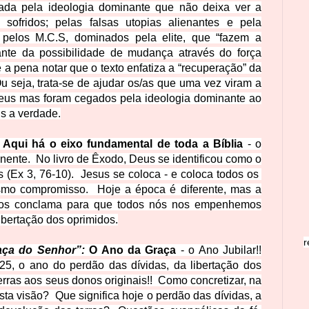
da pela ideologia dominante que não deixa ver a
ofridos; pelas falsas utopias alienantes e pela
 pelos M.C.S,
dominados pela elite, que “fazem a
nte da possibilidade de mudança através do força
e a pena notar que o texto enfatiza a “recuperação” da
u seja, trata-se de ajudar os/as que uma vez viram a
eus mas foram cegados pela ideologia dominante ao
s a verdade.
Aqui há o eixo fundamental de toda a Bíblia
- o
ente. No livro de Êxodo, Deus se identificou como o
s (Ex 3, 76-10). Jesus se coloca - e coloca todos os
smo compromisso. Hoje a época é diferente, mas a
os conclama para que todos nós nos empenhemos
libertação dos oprimidos.
r
aça do Senhor”:
O Ano da Graça
- o Ano Jubilar!!
5, o ano do perdão das dívidas, da libertação dos
erras aos seus donos originais!!
Como concretizar, na
esta visão?
Que significa hoje o perdão das dívidas, a