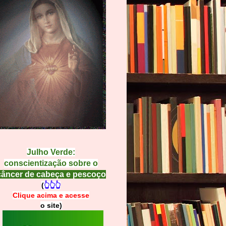
Julho Verde:
conscientização sobre o
câncer de cabeça e pescoço
(
👆👆👆
Clique acima e
a
cesse
o site)