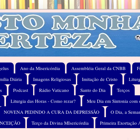
elus
Ano da Misericórdia
Assembléia Geral da CNBB
F
ilia Diária
Imagens Religiosas
Imitação de Cristo
Litur
s
Podcast
Rádio Vaticano
Santo do Dia
Terços
Liturgia das Horas - Como rezar?
Meu Dia em Sintonia com 
NOVENA PEDINDO A CURA DA DEPRESSÃO
O Dia, a Seman
ONCEIÇÃO
Terço da Divina MIsericórdia
Primeira Exortação 