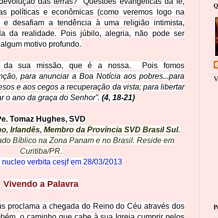
 devolução das terras? Questões evangélicas da fé,
Q
as políticas e econômicas (como veremos logo na
e desafiam a tendência à uma religião intimista,
da da realidade.
Pois júbilo, alegria, não pode ser
 algum motivo profundo.
la da sua missão, que é a nossa.
Pois fomos
ção, para anunciar a Boa Notícia aos pobres...para
V
esos e aos cegos a recuperação da vista; para libertar
ar o ano da graça do Senhor”.
(4, 18-21)
Pe. Tomaz Hughes, SVD
o, Irlandês, Membro da Província SVD Brasil Sul.
ado Bíblico na Zona Panam e no Brasil. Reside em
Curitiba/PR.
nucleo verbita cesjf em
28/03/2013
Viven
do a Palavra
us proclama a chegada do Reino do Céu através dos
P
ambém, o caminho que cabe à sua Igreja cumprir pelos