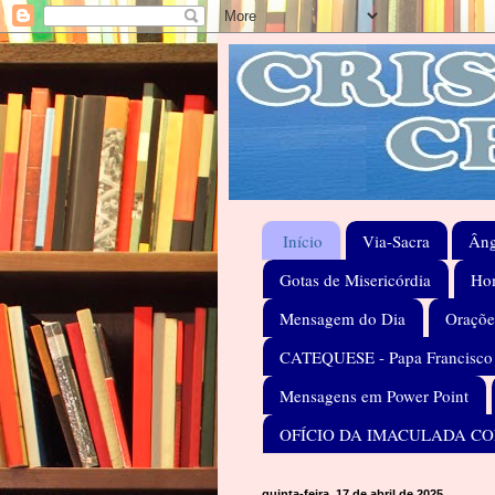
Início
Via-Sacra
Âng
Gotas de Misericórdia
Hom
Mensagem do Dia
Oraçõe
CATEQUESE - Papa Francisco
Mensagens em Power Point
OFÍCIO DA IMACULADA C
quinta-feira, 17 de abril de 2025