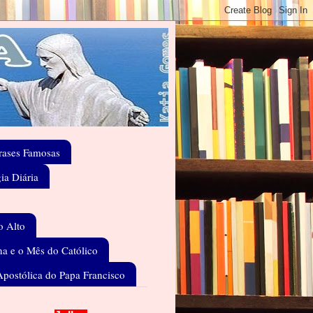
rases Famosas
gia Diária
o Alto
a e o Mês do Católico
Apostólica do Papa Francisco