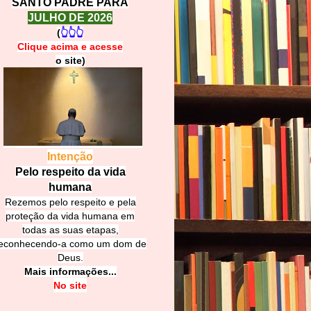
SANTO PADRE PARA
JULHO DE 2026
(
👆👆👆
Clique acima e
a
cesse
o site)
Intenção
Pelo respeito da vida
humana
Rezemos pelo respeito e pela
proteção da vida humana em
todas as suas etapas,
econhecendo-a como um dom de
Deus.
Mais informações...
No site