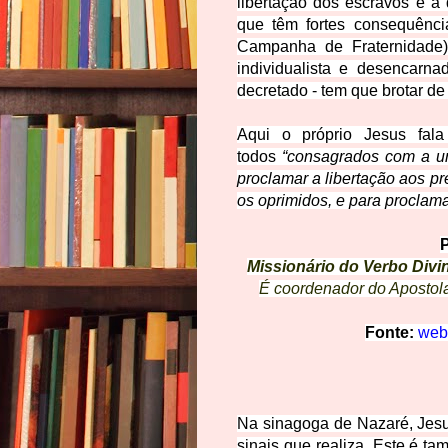
libertação dos escravos e a
que têm fortes consequênci
Campanha de Fraternidade) 
individualista e desencarna
decretado - tem que brotar de
Aqui o próprio Jesus fa
todos
“consagrados com a un
proclamar a libertação aos pr
os oprimidos, e para proclam
Missionário do Verbo Divin
É coordenador do Apostol
Fonte:
web 
Na sinagoga de Nazaré, Jes
sinais que realiza. Este é t