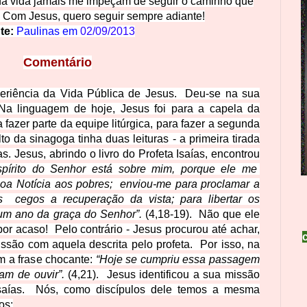
 da vida jamais me impeçam de seguir o caminho que
. Com Jesus, quero seguir sempre adiante!
te:
Paulinas em
02/09/2013
Comentário
xperiência da Vida Pública de Jesus. Deu-se na sua
 Na linguagem de hoje, Jesus foi para a capela da
fazer parte da equipe litúrgica, para fazer a segunda
to da sinagoga tinha duas leituras - a primeira tirada
s. Jesus, abrindo o livro do Profeta Isaías, encontrou
pírito do Senhor está sobre mim, porque ele me
oa Notícia aos pobres; enviou-me para proclamar a
s cegos a recuperação da vista; para libertar os
 um ano da graça do Senhor”.
(4,18-19). Não que ele
r acaso! Pelo contrário - Jesus procurou até achar,
missão com aquela descrita pelo profeta. Por isso, na
m a frase chocante:
“Hoje se cumpriu essa passagem
am de ouvir”.
(4,21). Jesus identificou a sua missão
saías. Nós, como discípulos dele temos a mesma
os: