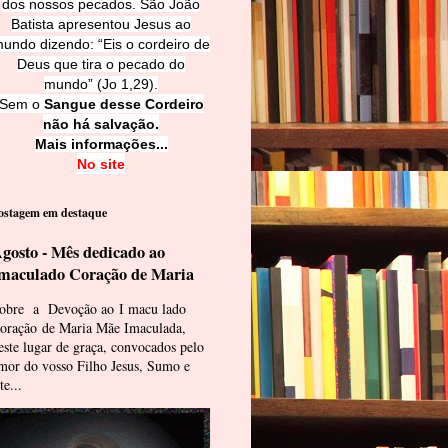
dos nossos pecados. São João
Batista apresentou Jesus ao
undo dizendo: “Eis o cordeiro de
Deus que tira o pecado do
mundo” (Jo 1,29).
Sem o
Sangue desse Cordeiro
não há salvação.
Mais informações...
No site
ostagem em destaque
gosto - Mês dedicado ao
maculado Coração de Maria
obre a Devoção ao I macu lado
oração de Maria Mãe Imaculada,
este lugar de graça, convocados pelo
mor do vosso Filho Jesus, Sumo e
te...