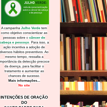
A campanha
Julho Verde
tem
como objetivo conscientizar as
pessoas sobre
o
câncer de
cabeça e pescoço
.
Para isso, a
ação incentiva a adoção de
diversos hábitos preventivos. Ao
mesmo tempo, ressalta a
importância da detecção precoce
da doença, para facilitar o
tratamento e aumentar as
chances de sucesso.
Mais informações...
No site
INTENÇÕES DE ORAÇÃO
DO