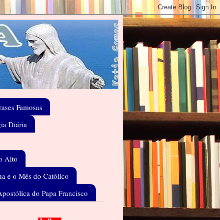
rases Famosas
gia Diária
o Alto
a e o Mês do Católico
Apostólica do Papa Francisco