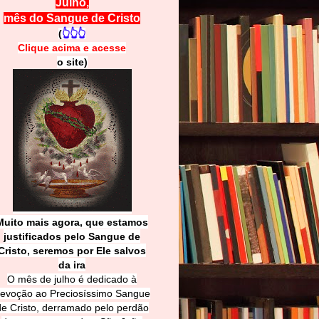
Julho,
mês do Sangue de Cristo
(
👆👆👆
Clique acima e
a
cesse
o site)
Muito mais agora, que estamos
justificados pelo Sangue de
Cri
sto, seremos por Ele salvos
da ira
O mês de julho é dedicado à
evoção ao Preciosíssimo Sangue
de Cristo, derramado pelo perdão