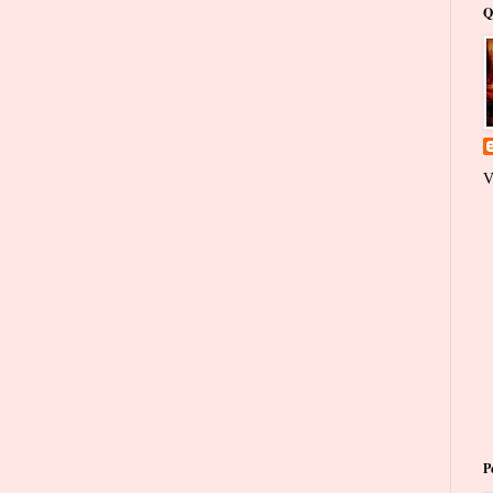
Q
V
P