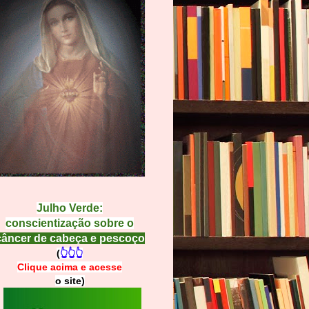
Julho Verde:
conscientização sobre o
câncer de cabeça e pescoço
(
👆👆👆
Clique acima e
a
cesse
o site)