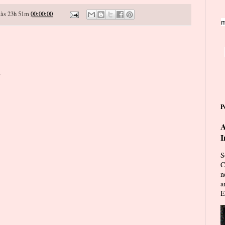
às 23h 51m
00:00:00
m
o
P
A
I
S
C
n
a
E