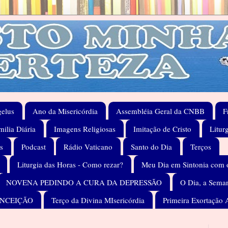
elus
Ano da Misericórdia
Assembléia Geral da CNBB
F
ilia Diária
Imagens Religiosas
Imitação de Cristo
Litur
s
Podcast
Rádio Vaticano
Santo do Dia
Terços
Liturgia das Horas - Como rezar?
Meu Dia em Sintonia com 
NOVENA PEDINDO A CURA DA DEPRESSÃO
O Dia, a Seman
ONCEIÇÃO
Terço da Divina MIsericórdia
Primeira Exortação 