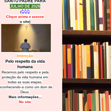
SANTO PADRE PARA
JULHO DE 2026
(
👆👆👆
Clique acima e
a
cesse
o site)
Intenção
Pelo respeito da vida
humana
Rezemos pelo respeito e pela
proteção da vida humana em
todas as suas etapas,
econhecendo-a como um dom de
Deus.
Mais informações...
No site