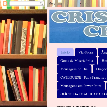
Início
Via-Sacra
Âng
Gotas de Misericórdia
Hom
Mensagem do Dia
Oraçõe
CATEQUESE - Papa Francisco
Mensagens em Power Point
OFÍCIO DA IMACULADA C
quinta-feira, 17 de abril de 2025