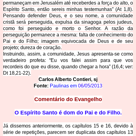
permaneçam em Jerusalém até receberdes a força do alto, o
Espírito Santo, então sereis minhas testemunhas” (At 1,8).
Pensando defender Deus, e o seu nome, a comunidade
cristã será perseguida, expulsa da sinagoga pelos judeus,
como foi perseguido e morto o Senhor. A razão da
perseguição permanece a mesma: falta de conhecimento do
Pai e do Filho; imagem equivocada de Deus e de seu
projeto; dureza de coração.
Instruindo, assim, a comunidade, Jesus apresen
ta-se como
verdadeiro profeta: “Eu vos falei assim para que vos
recordeis do que eu disse, quando chegar a hora” (16,4; ver:
Dt 18,21-22).
Carlos A
lberto Contieri, sj
Fonte:
Paulinas em
06/05/2013
Comentário d
o Evangelho
O Espírito Santo
é dom do Pai e do Filho.
Já dissemos anteriormente, os cap
ítulos 15 e 16, devido à
série de repetições, parecem ser duplicata dos capítulos 13