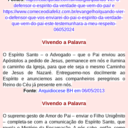
defensor-o-espirito-da-verdade-que-vem-do-pai/
e
https://www.comeceodiafeliz.com.br/evangelho/quando-vier-
o-defensor-que-vos-enviarei-do-pai-o-espirito-da-verdade-
que-vem-do-pai-este-testemunhara-a-meu-respeito-
06052024
Vivend
o a Palavra
O Espírito
Santo – o Advogado – que o Pai enviou aos
Apóstolos a pedido de Jesus, permanece em nós e ilumina
o caminho da Igreja, para que ele seja o mesmo Caminho
de Jesus de Nazaré. Entreguemo-nos docilmente ao
Espírito e anunciemos aos companheiros peregrinos o
Reino do Céu já presente em nós.
Fonte
:
Arquidiocese BH em
06/05/2013
Vivend
o a Palavra
O suprem
o gesto de Amor do Pai – enviar o Filho Unigênito
– completa-se com a comunicação do Espírito Santo, que
revela o Mistério da Encarnação. A nós cabe, então, como