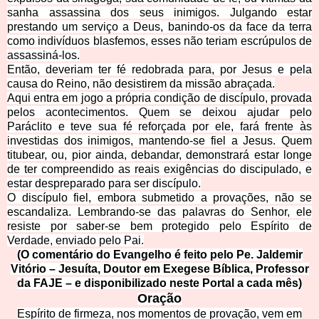
sanha assassina dos seus inimigos. Julgando estar
prestando um serviço a Deus, banindo-os da face da terra
como indivíduos blasfemos, esses não teriam escrúpulos de
assassiná-los.
Então, deveriam ter fé redobrada para, por Jesus e pela
causa do Reino, não desistirem da missão abraçada.
Aqui entra em jogo a própria condição de discípulo, provada
pelos acontecimentos. Quem se deixou ajudar pelo
Paráclito e teve sua fé reforçada por ele, fará frente às
investidas dos inimigos, mantendo-se fiel a Jesus. Quem
titubear, ou, pior ainda, debandar, demonstrará estar longe
de ter compreendido as reais exigências do discipulado, e
estar despreparado para ser discípulo.
O discípulo fiel, embora submetido a provações, nã
o se
escandaliza. Lembrando-se das palavras do Senhor, ele
resiste por saber-se bem protegido pelo Espírito de
Verdade, enviado pelo Pai.
(O comentário do Evangelho é f
eito pelo Pe. Jaldemir
Vitório – Jesuíta, Doutor em Exegese Bíblica, Professor
da FAJE – e disponibilizado neste Portal a cada mês)
Oraç
ão
Espírito de firmeza, nos moment
os de provação, vem em