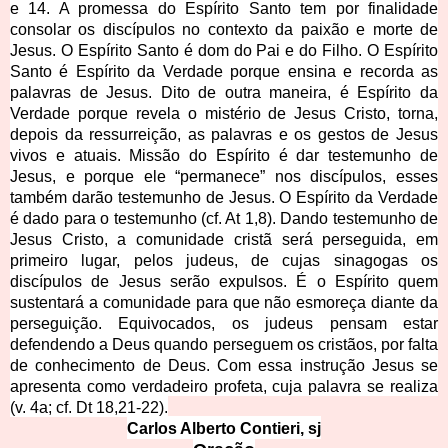
e 14. A promessa do Espírito Santo tem por finalidade
consolar os discípulos no contexto da paixão e morte de
Jesus. O Espírito Santo é dom do Pai e do Filho. O Espírito
Santo é Espírito da Verdade porque ensina e recorda as
palavras de Jesus. Dito de outra maneira, é Espírito da
Verdade porque revela o mistério de Jesus Cristo, torna,
depois da ressurreição, as palavras e os gestos de Jesus
vivos e atuais. Missão do Espírito é dar testemunho de
Jesus, e porque ele “permanece” nos discípulos, esses
também darão testemunho de Jesus. O Espírito da Verdade
é dado para o testemunho (cf. At 1,8). Dando testemunho de
Jesus Cristo, a comunidade cristã será perseguida, em
primeiro lugar, pelos judeus, de cujas sinagogas os
discípulos de Jesus serão expulsos. É o Espírito quem
sustentará a comunidade para que não esmoreça diante da
perseguição. Equivocados, os judeus pensam estar
defendendo a Deus quando perseguem os cristãos, por falta
de conhecimento de Deus. Com essa instrução Jesus se
apresenta como verdadeiro profeta, cuja palavra se realiza
(v. 4a; cf. Dt 18,21-22).
Carlos Alb
erto Contieri, sj