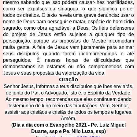
mesmo sabendo que isso poderá causar-lhes hostilidades,
como ser expulsos da sinagoga, o que significa perder
todos os direitos. O texto revela uma grave denúncia: usar o
nome de Deus para perseguir e matar, espécie de homicídio
sagrado, como obra agradável a Deus. Os fiéis defensores
do projeto de Jesus estão sujeitos a qualquer tipo de
perseguição, porque as propostas do Mestre incomodam
muita gente. A fala de Jesus vem justamente para animar
seus discípulos quando forem incompreendidos e até
perseguidos. É nessas horas de dificuldades que
demonstramos se estamos ou não comprometidos com
Jesus e suas propostas da valorização da vida.
Ora
ção
Senhor Jesus, informas a teus discípulos que lhes enviarás,
de junto do Pai, o Advogado, isto é, o Espírito da Verdade.
Ao mesmo tempo, recomendas que eles continuem dando
testemunho de ti no meio das tribulações. Vem, Senhor,
assistir aos cristãos e cristãs de todos os tempos e lugares.
Amém.
(Dia a dia com o Evangelh
o 2021 - Pe. Luiz Miguel
Duarte, ssp e Pe. Nilo Luza, ssp)