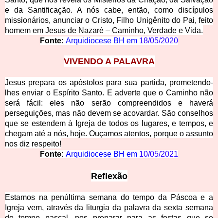
e da Santificação. A nós cabe, então, como discípulos
missionários, anunciar o Cristo, Filho Unigênito do Pai, feito
homem em Jesus de Nazaré – Caminho, Verdade e Vida.
Fonte:
Arquidiocese BH em
18/05/2020
VIVEN
DO A PALAVRA
Jesus prepara os apó
stolos para sua partida, prometendo-
lhes enviar o Espírito Santo. E adverte que o Caminho não
será fácil: eles não serão compreendidos e haverá
perseguições, mas não devem se acovardar. São conselhos
que se estendem à Igreja de todos os lugares, e tempos, e
chegam até a nós, hoje. Ouçamos atentos, porque o assunto
nos diz respeito!
Fonte:
Arquidiocese BH em
10/05/2021
Re
flexão
Estamos na penúlti
ma semana do tempo da Páscoa e a
Igreja vem, através da liturgia da palavra da sexta semana
do tempo pascal, nos preparar para as festas que se