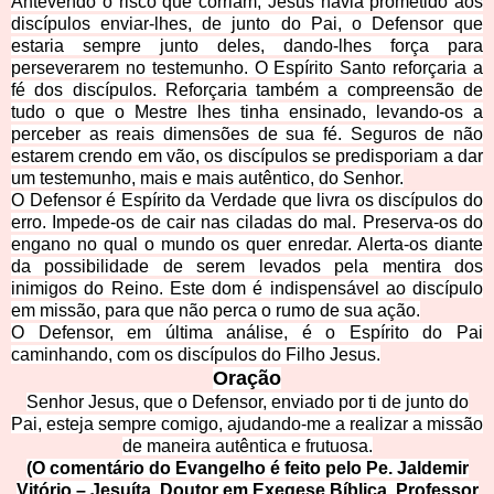
Antevendo o risco que corriam, Jesus havia prometido aos
discípulos enviar-lhes, de junto do Pai, o Defensor que
estaria sempre junto deles, dando-lhes força para
perseverarem no testemunho. O Espírito Santo reforçaria a
fé dos discípulos. Reforçaria também a compreensão de
tudo o que o Mestre lhes tinha ensinado, levando-os a
perceber as reais dimensões de sua fé. Seguros de não
estarem crendo em vão, os discípulos se predisporiam a dar
um testemunho, mais e mais autêntico, do Senhor.
O Defensor é Espírito da Verdade que livra os discípulos do
erro. Impede-os de cair nas ciladas do mal. Preserva-os do
engano no qual o mundo os quer enredar. Alerta-os diante
da possibilidade de serem levados pela mentira dos
inimigos do Reino. Este dom é indispensável ao discípulo
em missão, para que não perca o rumo de sua ação.
O Defensor, em última análise, é o Espírito do Pai
caminhando, com os discípulos do Filho Jesus.
Oração
Senhor Jesus, que o Defensor, enviado por ti de junto do
Pai, esteja sempre comigo, ajudando-me a realizar a missão
de maneira autêntica e frutuosa.
(O comentário do Evangelho é feito pelo Pe. Jaldemir
Vitório – Jesuíta, Doutor em Exegese Bíblica, Professor