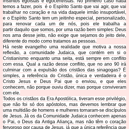
instintos egoístas e egocentristas. No primeiro caso nada
temos a fazer, pois é o Espírito Santo que vai agir, que vai
trabalhar no coração e na vida daquele irmão insuportável,
e o Espírito Santo tem um jeitinho especial, personalizado,
para renovar cada um de nós, pois ele trabalha a
partir
daquilo que somos, por uma razão bem simples: Deus
nos ama desse jeito, não exige que sejamos do jeito dele,
diferente do modo como tratamos as pessoas.
Há neste evangelho uma realidade que motiva a nossa
reflexão, a comunidade Judaica, que contém em si o
Cristianismo enquanto uma seita, está sempre em conflito
com essa. Qual a razão desse conflito, que no an
o 90 irá
culminar com a expulsão dos cristãos das sinagogas? É
simples, a referência do Cristão, única e verdadeira é o
Cristo Jesus e Deus Pai que o enviou, e que eles
conhecem, não porque ouviu dizer, mas porque conviveram
com ele.
Todos os cristãos da Era Apostólica, tiveram esse privilégio,
que não foi só dos apóstolos, mas devemos lembrar que
uma multidão de homens e mulheres tornaram-se discípulos
de Jesus. Já os da Comunidade Judaica conhecem apenas
o Pai,
o Deus da Antiga Aliança, mas não têm o coração
fervoroso por causa de Jesus, já que
a única referência que