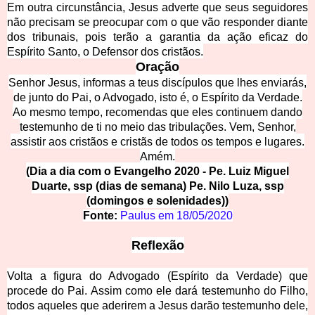
Em outra circunstância, Jesus adverte que seus seguidores
não precisam se preocupar com o que vão responder diante
dos tribunais, pois terão a garantia da ação eficaz do
Espírito Santo, o Defensor dos cristãos.
Or
ação
Senhor Jesus, informas a teus discípulos que lhe
s enviarás,
de junto do Pai, o Advogado, isto é, o Espírito da Verdade.
Ao mesmo tempo, recomendas que eles continuem dando
testemunho de ti no meio das tribulações. Vem, Senhor,
assistir aos cristãos e cristãs de todos os tempos e lugares.
Amém.
(Dia a dia com o Evange
lho 2020 - Pe. Luiz Miguel
Duarte, ssp (dias de semana) Pe. Nilo Luza, ssp
(domingos e solenidades))
Fonte:
Paulus em
18/05/2020
Re
flexão
Volta a figura do Advogado (Esp
írito da Verdade) que
procede do Pai. Assim como ele dará testemunho do Filho,
todos aqueles que aderirem a Jesus darão testemunho dele,