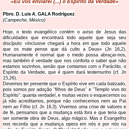
«Eu vos enviarei (
...) o Espírito da Verdade»
Pbro. D. Luis A.
GALA Rodríguez
(Campeche,
México)
Hoje, o texto evangélico contém o aviso de Jesus das
dificuldades que encontrará todo aquele que seja seu
discípulo: «Inclusive chegará a hora em que todo aquele
que os mate pense que dá culto a Deus» (Jn 16,2).
Humanamente é normal que o medo possa abraçar-nos,
mas também é verdade que nos conforta o saber que não
estamos sozinhos, senão que contamos com o Paráclito, o
Espírito da Verdade, que é quem dará testemunho (cf. Jn
15,26).
Devemos ter presente que o Espírito vive em cada batizado,
pois somos por adoção "filhos de Deus" e "Templo vivo do
Espírito": quanta verdade!, e muitas vezes o esquecemos ou
já não acreditamos, porque não conhecemos nem ao Pai
nem ao Filho (cf. Jn 16,3). Vivemos uma crise de valores e
de fé, pensamos que a mudança está fora e que teria que
ser somente obra de Deus, algo mágico. Mas o Evangelho
nos recorda que a mudança opera em nós e por nós na