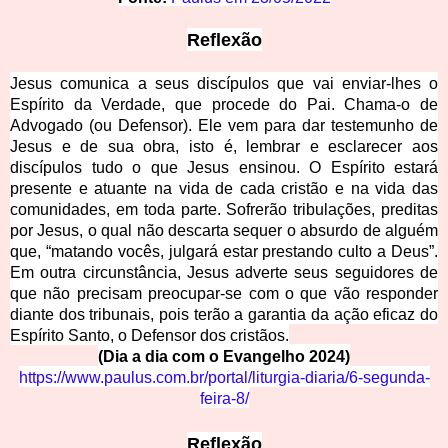
Refle
xão
Jesus comunica a seus
discípulos que vai enviar-lhes o
Espírito da Verdade, que procede do Pai. Chama-o de
Advogado (ou Defensor). Ele vem para dar testemunho de
Jesus e de sua obra, isto é, lembrar e esclarecer aos
discípulos tudo o que Jesus ensinou. O Espírito estará
presente e atuante na vida de cada cristão e na vida das
comunidades, em toda parte. Sofrerão tribulações, preditas
por Jesus, o qual não descarta sequer o absurdo de alguém
que, “matando vocês, julgará estar prestando culto a Deus”.
Em outra circunstância, Jesus adverte seus seguidores de
que não precisam preocupar-se com o que vão responder
diante dos tribunais, pois terão a garantia da ação eficaz do
Espírito Santo, o Defensor dos cristãos.
(Dia a dia com
o Evangelho 2024)
https://www.paulus.com.br/p
ortal/liturgia-diaria/6-segunda-
feira-8/
Refle
xão