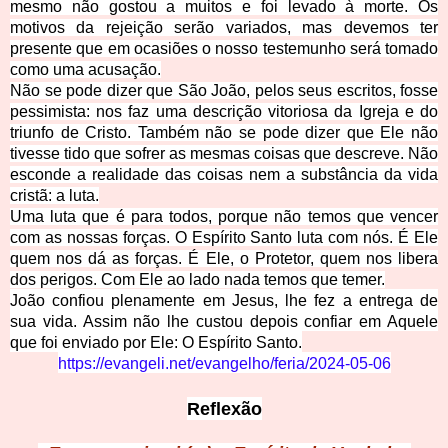
mesmo não gostou a muitos e foi levado à morte. Os
motivos da rejeição serão variados, mas devemos ter
presente que em ocasiões o nosso testemunho será tomado
como uma acusação.
Não se pode dizer que São João, pelos seus escritos, fosse
pessimista: nos faz uma descrição vitoriosa da Igreja e do
triunfo de Cristo. Também não se pode dizer que Ele não
tivesse tido que sofrer as mesmas coisas que descreve. Não
esconde a realidade das coisas nem a substância da vida
cristã: a luta.
Uma luta que é para todos, porque não temos que vencer
com as nossas forças. O Espírito Santo luta com nós. É Ele
quem nos dá as forças. É Ele, o Protetor, quem nos libera
dos perigos. Com Ele ao lado nada temos que temer.
João confiou plenament
e em Jesus, lhe fez a entrega de
sua vida. Assim não lhe custou depois confiar em Aquele
que foi enviado por Ele: O Espírito Santo.
https://evangeli.n
et/evangelho/feria/2024-05-06
Re
flexão