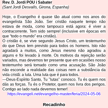
Rev. D. Jordi POU i S
abater
(Sant Jordi Desv
alls, Girona, Espanha)
Hoje, o Evangelho é quase tão atual como nos anos do
evangelista São João. Ser cristão naquele tempo não
estava de moda, como tampouco está agora: é viver a
contracorrente. Tem sido sempre! (inclusive em épocas em
que “todo o mundo” era cristão).
O cristão é, se vive segundo Jesus Cristo, um testemunho
do que Deus tem previsto para todos os homens. Isto não
agradará a muitos, como Jesus mesmo não agradou a
alguns e foi levado à morte. Os motivos da rejeição serão
variados, mas devemos ter presente que em ocasiões nosso
testemunho será tomado como uma acusação. São João
não esconde a realidade das coisas nem a substância da
vida cristã: a luta. Uma luta que é para todos.
—Deus-Espírito Santo, Tu "lutas" conosco. Tu és quem nos
dás as forças. Tu és o Protetor, quem nos livra dos perigos.
Contigo ao lado nada devemos temer!
https://evangeli.net/eva
ngelho-master/feria/2024-05-06
Reca
dinho