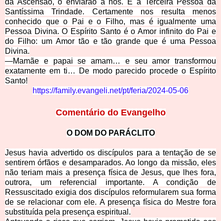
da Ascensão, o enviarão a nós. É a Terceira Pessoa da
Santíssima Trindade. Certamente nos resulta menos
conhecido que o Pai e o Filho, mas é igualmente uma
Pessoa Divina. O Espírito Santo é o Amor infinito do Pai e
do Filho: um Amor tão e tão grande que é uma Pessoa
Divina.
—Mamãe e papai se amam… e seu amor transformou
exatamente em ti… De modo parecido procede o Espírito
Santo!
https://family.evangeli.net/pt/feria/2024-05-06
Comentário
do Evangelho
O DOM
DO PARÁCLITO
Jesus havia advertido os discípulos para a tentação de se
sentirem órfãos e desamparados. Ao longo da missão, eles
não teriam mais a presença física de Jesus, que lhes fora,
outrora, um referencial importante. A condição de
Ressuscitado exigia dos discípulos reformularem sua forma
de se relacionar com ele. A presença física do Mestre fora
substituída pela presença espiritual.