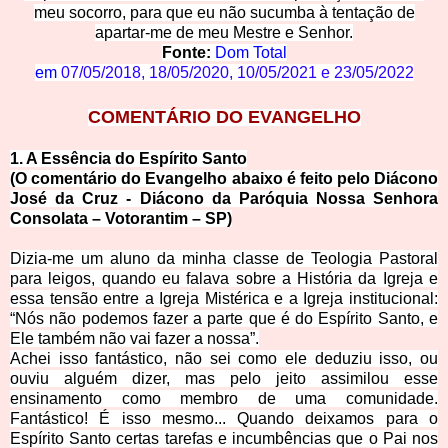
meu socorro, para que eu não sucumba à tentação de
apartar-me de meu Mestre e Senhor.
Fonte:
Dom Total
em
07/05/2018
,
18/05/2020
,
10/05/2021
e
23/05/2022
COMENTÁRI
O DO EVANGELHO
1. A Essência d
o Espírito Santo
(O comentário do
Evangelho abaixo é feito pelo Diácono
José da Cruz - Diácono da Paróquia Nossa Senhora
Consolata – Votorantim – SP)
Dizia-me um aluno da minha classe de Teologia Pastoral
para leigos, quando eu falava sobre a História da Igreja e
essa tensão e
ntre a Igreja Mistérica e a Igreja institucional:
“Nós não podemos fazer a parte que é do Espírito Santo, e
Ele também não vai fazer a nossa”.
Achei isso fantástico, não sei como ele deduziu isso, ou
ouviu alguém dizer, mas pelo jeito assimilou esse
ensinamento como membro de uma comunidade.
Fantástico! É isso mesmo... Quando deixamos para o
Espírito Santo certas tarefas e incumbências que o Pai nos