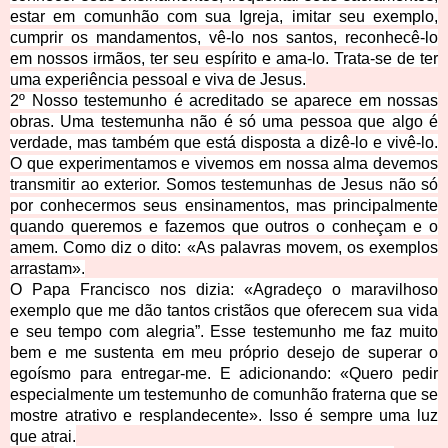
estar em comunhão com sua Igreja, imitar seu exemplo,
cumprir os mandamentos, vê-lo nos santos, reconhecê-lo
em nossos irmãos, ter seu espírito e ama-lo. Trata-se de ter
uma experiência pessoal e viva de Jesus.
2º Nosso testemunho é acreditado se aparece em nossas
obras. Uma testemunha não é só uma pessoa que algo é
verdade, mas também que está disposta a dizê-lo e vivê-lo.
O que experimentamos e vivemos em nossa alma devemos
transmitir ao exterior. Somos testemunhas de Jesus não só
por conhecermos seus ensinamentos, mas principalmente
quando queremos e fazemos que outros o conheçam e o
amem. Como diz o dito: «As palavras movem, os exemplos
arrastam».
O Papa Francisco nos d
izia: «Agradeço o maravilhoso
exemplo que me dão tantos cristãos que oferecem sua vida
e seu tempo com alegria”. Esse testemunho me faz muito
bem e me sustenta em meu próprio desejo de superar o
egoísmo para entregar-me. E adicionando: «Quero pedir
especialmente um testemunho de comunhão fraterna que se
mostre atrativo e resplandecente». Isso é sempre uma luz
que atrai.