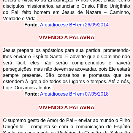
discípulos missionários, anunciar o Cristo, Filho Unigênito
do Pai, feito homem em Jesus de Nazaré – Caminho,
Verdade e Vida.
Fonte:
Arquidiocese BH em
26/05/2014
VIVENDO
A PALAVRA
Jesus prepa
ra os apóstolos para sua partida, prometendo-
lhes enviar o Espírito Santo. E adverte que o Caminho não
será fácil: eles não serão compreendidos e haverá
perseguições, mas não devem se acovardar, pois Ele estará
sempre presente. São conselhos e promessa que se
estendem à Igreja de todos os lugares e tempos. Até a nós,
hoje. Ouçamos atentos!
Fonte:
Arquidiocese BH em
07/05/2018
VIVEND
O A PALAVRA
O supremo
gesto de Amor do Pai – enviar ao mundo o Filho
Unigênito – completa-se com a comunicação do Espírito
Santo, que nos revela os Mistérios da Criação, da Salvação