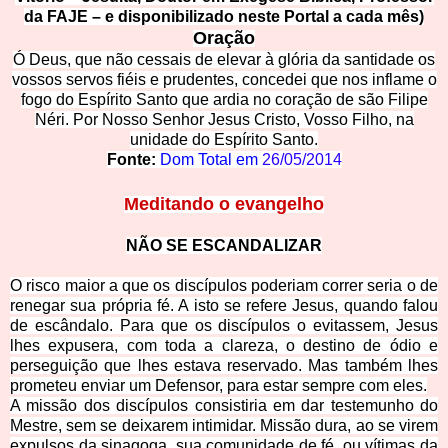
da FAJE – e disponibilizado neste Portal a cada mês)
Ora
ção
Ó Deus, que não cessais de elevar à glória da santidade os
vossos servos fiéis e prudentes, concedei que nos inflame o
fogo do Espírito Santo que ardia no coração de são Filipe
Néri. Por Nosso Senhor Jesus Cristo, Vosso Filho, na
unidade do Espírito Santo.
Fonte:
Dom Total em
26/05/2014
Meditan
do o evangelho
NÃO SE ES
CANDALIZAR
O risco maior a que os discípulos poderiam correr seria o de
renegar sua própria fé. A isto se refere Jesus, quando falou
de escândalo. Para que os discípulos o evitassem, Jesus
lhes expusera, com toda a clareza, o destino de ódio e
perseguição que lhes estava reservado. Mas também lhes
prometeu enviar um Defensor, para estar sempre com eles.
A missão dos discípulos consistiria em dar testemunho do
Mestre, sem se deixarem intimidar. Missão dura, ao se virem
expulsos da sinagoga, sua comunidade de fé, ou vítimas da