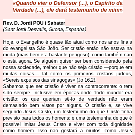
«Quando vier o Defen
sor (...), o Espírito da
Verdade (...), ele dará testemunho de mim»
Rev. D. Jordi
POU i Sabater
(Sant Jordi Des
valls, Girona, Espanha)
Hoje, o Evangelho é quase tão atual como nos anos finais
do evangelista São João. Ser cristão então não estava na
moda (mais bem era bastante perigoso), como também não
o está agora. Se alguém quiser ser bem considerado pela
nossa sociedade, melhor que não seja cristão —porque em
muitas coisas— tal como os primeiros cristãos judeus,
«Sereis expulsos das sinagogas» (Jo 16,2).
Sabemos que ser cristão é viver na contracorrente: o tem
sido sempre. Inclusive em épocas onde “todo mundo” era
cristão: os que queriam sê-lo de verdade não eram
demasiado bem vistos por alguns. O cristão é, se vive
segundo Jesus Cristo, um testemunho do que Cristo tinha
previsto para todos os homens; é uma testemunha de que é
possível imitar Jesus Cristo e viver com toda dignidade
como homem. Isso não gostará a muitos, como Jesus