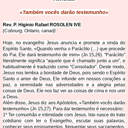
«Também vocês d
arão testemunho»
Rev. P. Higinio Rafael R
OSOLEN IVE
(Cobourg, Onta
rio, canad
)
Hoje, no evangelho Jesus anuncia e promete a vinda do
Espírito Santo, «Quando venha o Paráclito (…) que procede
do Pai, Ele dará testemunho de mim» (Jn 15,26). “Paráclito”
literalmente significa “aquele que é chamado junto a um”, e
habitualmente é traduzido como “Consolador”. Deste modo,
Jesus nos lembra a bondade de Deus, pois sendo o Espírito
Santo o amor de Deus, Ele infunde em nossos corações a
paz, a serenidade nas adversidades e a alegria pelas
coisas de Deus. Ele nos faz ver as coisas de cima e nos unir
a Deus.
Além disso, Jesus diz aos Apóstolos, «Também vocês darão
testemunho» (Jn 15,27). Para dar testemunho é necessário:
1º Ter comunhão e intimidade com Jesus. Isto nasce do trato
cotidiano com ler o Evangelho, escutar suas palavras,
conhecer seus ensinamentos, frequentar seus sacramentos,