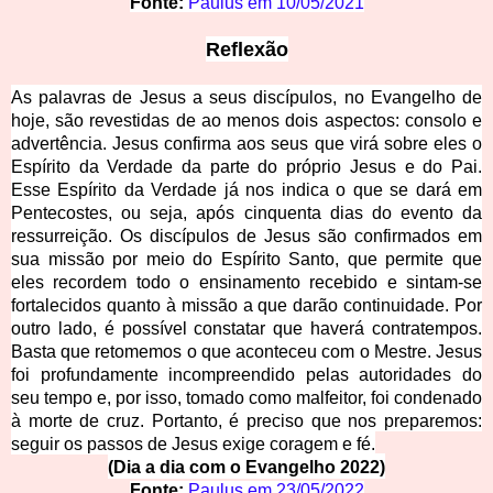
Fonte:
Paulus em
10/05/2021
Ref
lexão
As palavras de Jesus a seu
s discípulos, no Evangelho de
hoje, são revestidas de ao menos dois aspectos: consolo e
advertência. Jesus confirma aos seus que virá sobre eles o
Espírito da Verdade da parte do próprio Jesus e do Pai.
Esse Espírito da Verdade já nos indica o que se dará em
Pentecostes, ou seja, após cinquenta dias do evento da
ressurreição. Os discípulos de Jesus são confirmados em
sua missão por meio do Espírito Santo, que permite que
eles recordem todo o ensinamento recebido e sintam-se
fortalecidos quanto à missão a que darão continuidade. Por
outro lado, é possível constatar que haverá contratempos.
Basta que retomemos o que aconteceu com o Mestre. Jesus
foi profundamente incompreendido pelas autoridades do
seu tempo e, por isso, tomado como malfeitor, foi condenado
à morte de cruz. Portanto, é preciso que nos preparemos:
seguir os passos de Jesus exige coragem e fé.
(Dia a dia co
m o Evangelho 2022)
Fonte:
Paulus em
23/05/2022