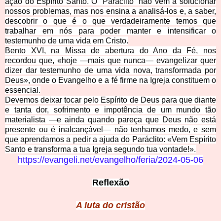
ação do Espírito Santo. O “Paráclito” não vem a solucionar
nossos problemas, mas nos ensina a analisá-los e, a saber,
descobrir o que é o que verdadeiramente temos que
trabalhar em nós para poder manter e intensificar o
testemunho de uma vida em Cristo.
Bento XVI, na Missa de abertura do Ano da Fé, nos
recordou que, «hoje —mais que nunca— evangelizar quer
dizer dar testemunho de uma vida nova, transformada por
Deus», onde o Evangelho e a fé firme na Igreja constituem o
essencial.
Devemos deixar tocar pelo Espírito de Deus para que diante
e tanta dor, sofrimento e impotência de um mundo tão
materialista —e ainda quando pareça que Deus não está
presente ou é inalcançável— não tenhamos medo, e sem
que aprendamos a pedir a ajuda do Paráclito: «Vem Espírito
Santo e transforma a tua Igreja segundo tua vontade!».
https://evange
li.net/evangelho/feria/2024-05-06
Refl
exão
A luta
do cristão