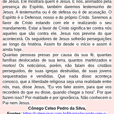
de Jesus. Ele mostrará quem é Jesus. E nós, animados pela
presença do Espírito, também daremos testemunho de
Jesus. A testemunha ou é de defesa ou é de acusação. O
Espírito é o Defensor, nosso e do próprio Cristo. Seremos a
favor de Cristo estando com ele e realizando o seu
mandamento. Estar a favor de Cristo significa ter contra nós
aqueles que são contra ele. Jesus nos previne do que
acontecerá. Os seguidores de Jesus sofrerão perseguições
ao longo da história. Assim foi desde o início e assim é
ainda hoje.
Quantas pessoas presas por causa da sua fé, qu
antas
famílias deslocadas de sua terra, quantos martirizados e
mortos! Os noticiários, porém, não falam dos cristãos
perseguidos, de suas igrejas destruídas, de suas jovens
sequestradas e vendidas. Que nada disso aconteça
conosco, que a liberdade religiosa seja uma realidade entre
nós, mas, disse Jesus, “Eu vos falei assim, para que vos
recordeis do que eu disse, quando chegar a hora”. Por que
fazem isso? Por maldade e por ignorância. Não conhecem o
Pai nem Jesus.
Cônego Cels
o Pedro da Silva,
Fontes:
https://catequisar.com.br/liturgia/quando-vier-o-