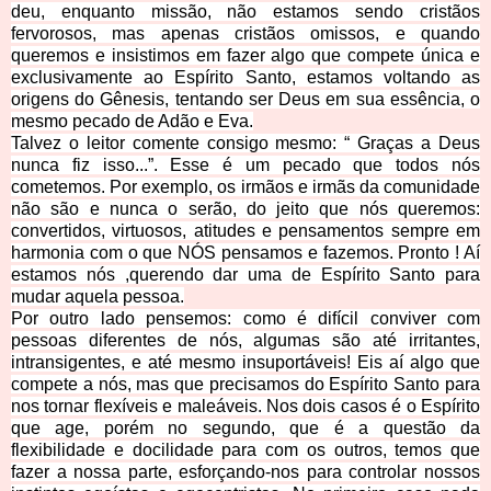
deu, enquanto missão, não estamos sendo cristãos
f
ervorosos, mas apenas cristãos omissos, e quando
queremos e insistimos em fazer algo que compete única e
exclusivamente ao Espírito Santo, estamos voltando as
origens do Gênesis, tentando ser Deus em sua essência, o
mesmo pecado de Adão e Eva.
Talvez o leitor comente consigo mesmo: “ Graças a Deus
nunca fiz isso...”. Esse é um pecado que todos nós
cometemos. Por exemplo, os irmãos e irmãs da comunidade
não são e nunca o serão, do jeito que nós queremos:
convertidos, virtuosos, atitudes e pensamentos sempre em
harmonia com o que NÓS pensamos e fazemos. Pronto ! Aí
estamos nós ,querendo dar uma de Espírito Santo para
mudar aqu
ela pessoa.
Por outro lado pensemos: como é difícil conviver com
pessoas diferentes de nós, algumas são até irritantes,
intransigentes, e até mesmo insuportáveis! Eis aí algo que
compete a nós, mas que precisamos do Espírito Santo para
nos tornar flexíveis e maleáveis. Nos dois casos é o Espírito
que age, porém no segundo, que é a questão da
flexibilidade e docilidade para com os outros, temos que
fazer a nossa parte, esforçando-nos para controlar nossos