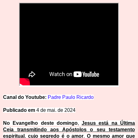
Canal
d
o
Y
o
u
t
u
be:
Padre
Paulo
Ricardo
Publicado
em
4 de mai. de 2024
No Evangelho deste domingo
,
Jesus está na Última
Ceia transmitindo aos Apóstolos o seu testamento
espiritual
,
cujo segredo é o amor
.
O mesmo amor que