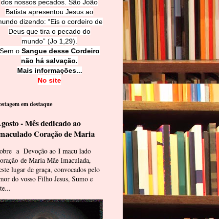
dos nossos pecados. São João
Batista apresentou Jesus ao
undo dizendo: “Eis o cordeiro de
Deus que tira o pecado do
mundo” (Jo 1,29).
Sem o
Sangue desse Cordeiro
não há salvação.
Mais informações...
No site
ostagem em destaque
gosto - Mês dedicado ao
maculado Coração de Maria
obre a Devoção ao I macu lado
oração de Maria Mãe Imaculada,
este lugar de graça, convocados pelo
mor do vosso Filho Jesus, Sumo e
te...