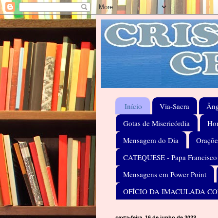
Início
Via-Sacra
Âng
Gotas de Misericórdia
Hom
Mensagem do Dia
Oraçõe
CATEQUESE - Papa Francisco
Mensagens em Power Point
OFÍCIO DA IMACULADA C
sexta-feira, 16 de junho de 2023