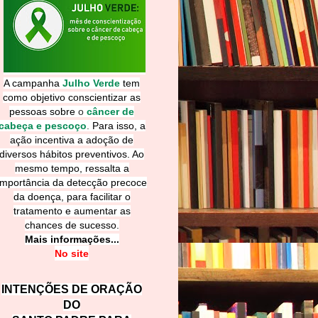
A campanha
Julho Verde
tem
como objetivo conscientizar as
pessoas sobre
o
câncer de
cabeça e pescoço
.
Para isso, a
ação incentiva a adoção de
diversos hábitos preventivos. Ao
mesmo tempo, ressalta a
importância da detecção precoce
da doença, para facilitar o
tratamento e aumentar as
chances de sucesso.
Mais informações...
No site
INTENÇÕES DE ORAÇÃO
DO