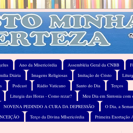
elus
Ano da Misericórdia
Assembléia Geral da CNBB
F
ilia Diária
Imagens Religiosas
Imitação de Cristo
Litur
s
Podcast
Rádio Vaticano
Santo do Dia
Terços
Liturgia das Horas - Como rezar?
Meu Dia em Sintonia com 
NOVENA PEDINDO A CURA DA DEPRESSÃO
O Dia, a Seman
ONCEIÇÃO
Terço da Divina MIsericórdia
Primeira Exortação 