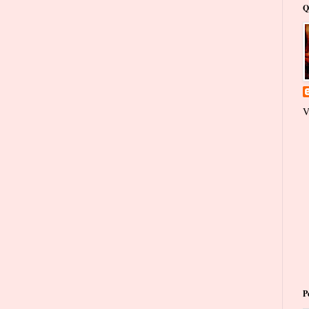
Q
V
P