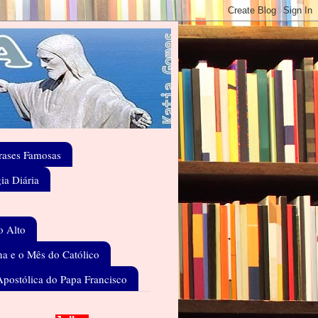
rases Famosas
gia Diária
o Alto
a e o Mês do Católico
Apostólica do Papa Francisco