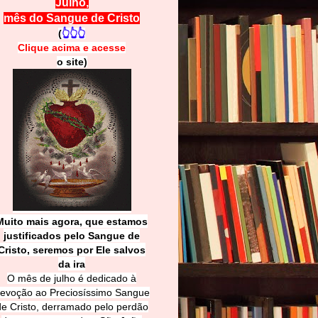
Julho,
mês do Sangue de Cristo
(
👆👆👆
Clique acima e
a
cesse
o site)
Muito mais agora, que estamos
justificados pelo Sangue de
Cri
sto, seremos por Ele salvos
da ira
O mês de julho é dedicado à
evoção ao Preciosíssimo Sangue
de Cristo, derramado pelo perdão