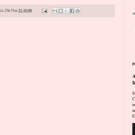
às 23h 51m
21:10:00
m
o
P
A
I
S
C
n
a
E