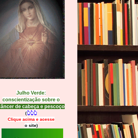
Julho Verde:
conscientização sobre o
câncer de cabeça e pescoço
(
👆👆👆
Clique acima e
a
cesse
o site)