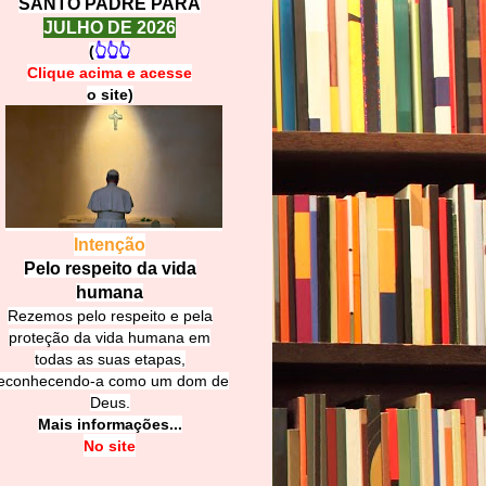
SANTO PADRE PARA
JULHO DE 2026
(
👆👆👆
Clique acima e
a
cesse
o site)
Intenção
Pelo respeito da vida
humana
Rezemos pelo respeito e pela
proteção da vida humana em
todas as suas etapas,
econhecendo-a como um dom de
Deus.
Mais informações...
No site