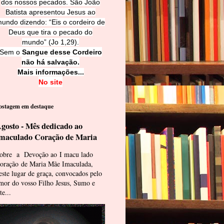
dos nossos pecados. São João
Batista apresentou Jesus ao
undo dizendo: “Eis o cordeiro de
Deus que tira o pecado do
mundo” (Jo 1,29).
Sem o
Sangue desse Cordeiro
não há salvação.
Mais informações...
No site
ostagem em destaque
gosto - Mês dedicado ao
maculado Coração de Maria
obre a Devoção ao I macu lado
oração de Maria Mãe Imaculada,
este lugar de graça, convocados pelo
mor do vosso Filho Jesus, Sumo e
te...