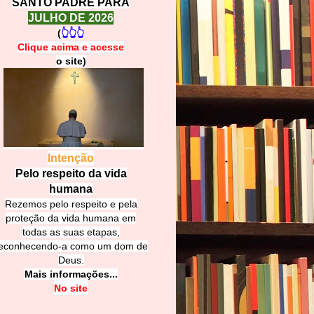
SANTO PADRE PARA
JULHO DE 2026
(
👆👆👆
Clique acima e
a
cesse
o site)
Intenção
Pelo respeito da vida
humana
Rezemos pelo respeito e pela
proteção da vida humana em
todas as suas etapas,
econhecendo-a como um dom de
Deus.
Mais informações...
No site