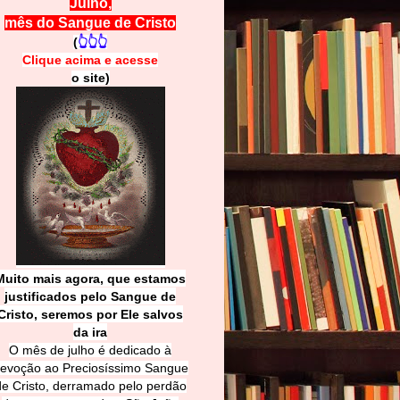
Julho,
mês do Sangue de Cristo
(
👆👆👆
Clique acima e
a
cesse
o site)
Muito mais agora, que estamos
justificados pelo Sangue de
Cri
sto, seremos por Ele salvos
da ira
O mês de julho é dedicado à
evoção ao Preciosíssimo Sangue
de Cristo, derramado pelo perdão