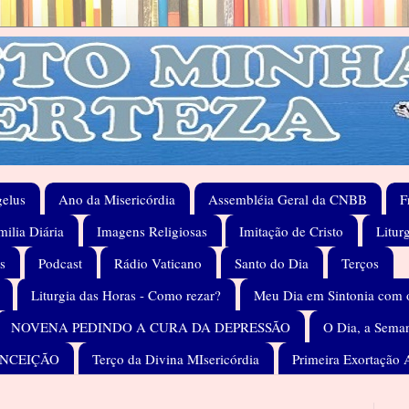
elus
Ano da Misericórdia
Assembléia Geral da CNBB
F
ilia Diária
Imagens Religiosas
Imitação de Cristo
Litur
s
Podcast
Rádio Vaticano
Santo do Dia
Terços
Liturgia das Horas - Como rezar?
Meu Dia em Sintonia com 
NOVENA PEDINDO A CURA DA DEPRESSÃO
O Dia, a Seman
ONCEIÇÃO
Terço da Divina MIsericórdia
Primeira Exortação 