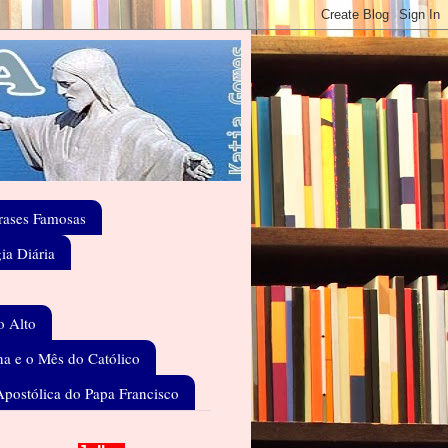
rases Famosas
gia Diária
o Alto
a e o Mês do Católico
Apostólica do Papa Francisco