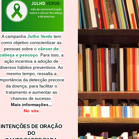
A campanha
Julho Verde
tem
como objetivo conscientizar as
pessoas sobre
o
câncer de
cabeça e pescoço
.
Para isso, a
ação incentiva a adoção de
diversos hábitos preventivos. Ao
mesmo tempo, ressalta a
importância da detecção precoce
da doença, para facilitar o
tratamento e aumentar as
chances de sucesso.
Mais informações...
No site
INTENÇÕES DE ORAÇÃO
DO