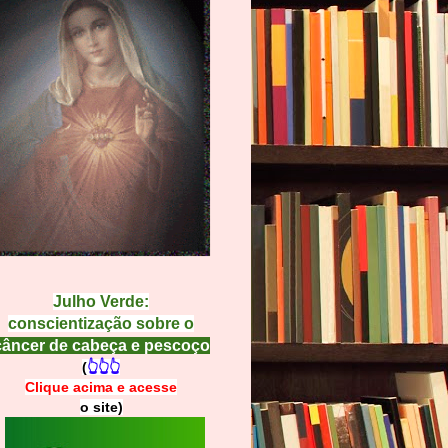
Julho Verde:
conscientização sobre o
câncer de cabeça e pescoço
(
👆👆👆
Clique acima e
a
cesse
o site)