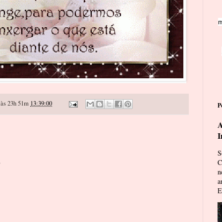
m
às 23h 51m
13:39:00
P
A
I
S
o
C
n
a
E