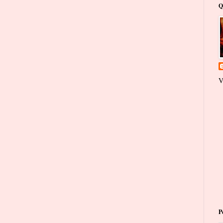
Q
V
P