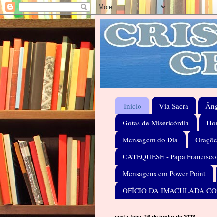
Início
Via-Sacra
Âng
Gotas de Misericórdia
Hom
Mensagem do Dia
Oraçõe
CATEQUESE - Papa Francisco
Mensagens em Power Point
OFÍCIO DA IMACULADA C
sexta-feira, 16 de junho de 2023