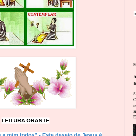
m
P
A
I
S
C
n
a
E
LEITURA ORA
N
T
E
e a mim todos" - Este desejo d
e Jesus é