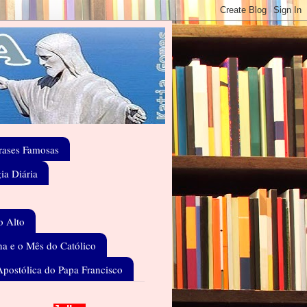
rases Famosas
gia Diária
o Alto
a e o Mês do Católico
Apostólica do Papa Francisco