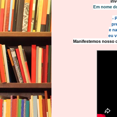
inv
Em nome do 
- 
pr
e n
eu v
Manifestemos nosso de