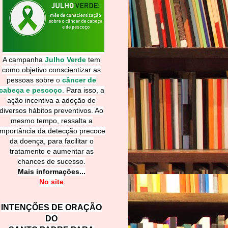
A campanha
Julho Verde
tem
como objetivo conscientizar as
pessoas sobre
o
câncer de
cabeça e pescoço
.
Para isso, a
ação incentiva a adoção de
diversos hábitos preventivos. Ao
mesmo tempo, ressalta a
importância da detecção precoce
da doença, para facilitar o
tratamento e aumentar as
chances de sucesso.
Mais informações...
No site
INTENÇÕES DE ORAÇÃO
DO