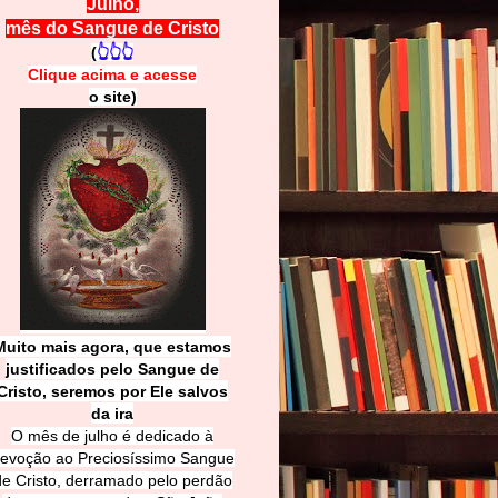
Julho,
mês do Sangue de Cristo
(
👆👆👆
Clique acima e
a
cesse
o site)
Muito mais agora, que estamos
justificados pelo Sangue de
Cri
sto, seremos por Ele salvos
da ira
O mês de julho é dedicado à
evoção ao Preciosíssimo Sangue
de Cristo, derramado pelo perdão