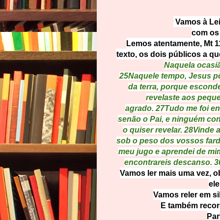
Vamos à Lei
com os 
Lemos atentamente, Mt 1
texto, os dois públicos a q
Naquela ocasiã
25
Naquele tempo, Jesus pôs
da terra, porque escond
revelaste aos pequ
agrado.
27
Tudo me foi en
senão o Pai, e ninguém con
o quiser revelar.
28
Vinde 
sob o peso dos vossos fard
meu jugo e aprendei de mi
encontrareis descanso.
3
Vamos ler mais uma vez, o
ele
Vamos reler em si
E também record
Par