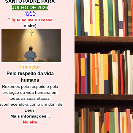
SANTO PADRE PARA
JULHO DE 2026
(
👆👆👆
Clique acima e
a
cesse
o site)
Intenção
Pelo respeito da vida
humana
Rezemos pelo respeito e pela
proteção da vida humana em
todas as suas etapas,
econhecendo-a como um dom de
Deus.
Mais informações...
No site