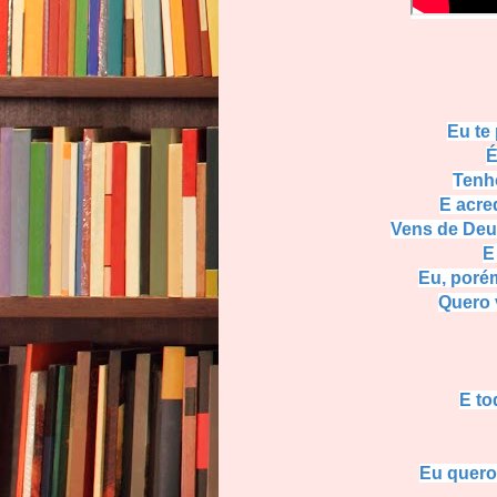
Eu te
É
Tenh
E acre
Vens de Deu
E
Eu, porém
Quero 
E to
Eu quero