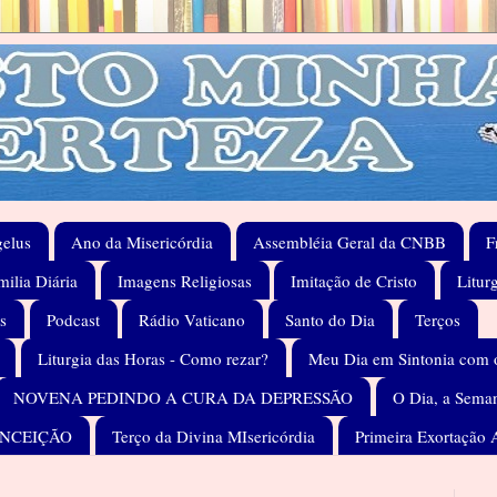
elus
Ano da Misericórdia
Assembléia Geral da CNBB
F
ilia Diária
Imagens Religiosas
Imitação de Cristo
Litur
s
Podcast
Rádio Vaticano
Santo do Dia
Terços
Liturgia das Horas - Como rezar?
Meu Dia em Sintonia com 
NOVENA PEDINDO A CURA DA DEPRESSÃO
O Dia, a Seman
ONCEIÇÃO
Terço da Divina MIsericórdia
Primeira Exortação 