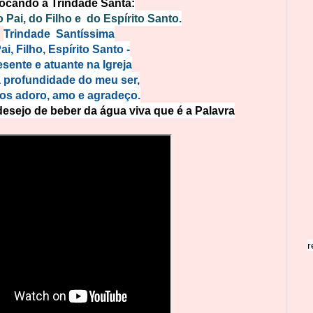
ocando a Trindade Santa:
Pai, do Filho e do Espírito Santo.
Trindade Santíssima
Pai, Filho, Espírito Santo -
esente e atuante na Igreja
a profundidade do meu ser,
os adoro, amo e agradeço.
sejo de beber da água viva que é a Palavra
r