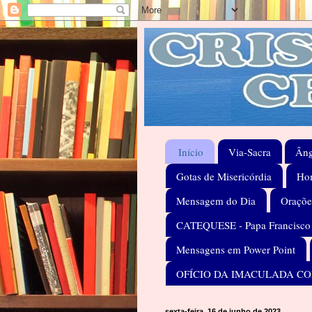
Início
Via-Sacra
Âng
Gotas de Misericórdia
Hom
Mensagem do Dia
Oraçõe
CATEQUESE - Papa Francisco
Mensagens em Power Point
OFÍCIO DA IMACULADA C
sexta-feira, 16 de junho de 2023