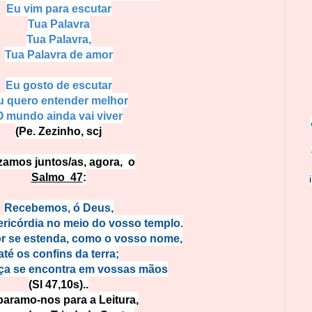
Eu vim para escutar
Tua Palavra
Tua Palavra,
Tua Palavra de amor
Eu gosto de escutar
u quero entender melhor
O mundo ainda vai viver
(Pe. Zezinho, scj
amos juntos/as, agora, o
Salmo 47
:
Recebemos, ó Deus,
ericórdia no meio do vosso templo.
r se estenda, como o vosso nome,
até os confins da terra;
iça se encontra em vossas mãos
(Sl 47,10s).
.
paramo-nos para a Leitura,