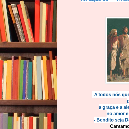
- A todos nós qu
a graça e a a
no amor e
- Bendito seja 
Cantamo