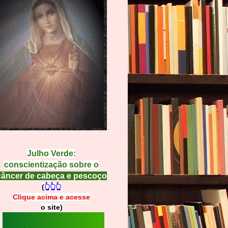
Julho Verde:
conscientização sobre o
câncer de cabeça e pescoço
(
👆👆👆
Clique acima e
a
cesse
o site)