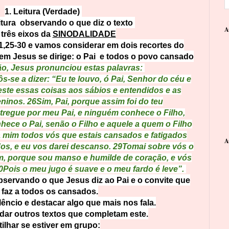
1. Leitura (Verdade)
tura observando o que diz o texto
A
três eixos da
SINODALIDADE
1,25-30 e vamos considerar em dois recortes do
uem Jesus se dirige: o Pai e todos o povo cansado
o, Jesus pronunciou estas palavras:
-se a dizer: “Eu te louvo, ó Pai, Senhor do céu e
este essas coisas aos sábios e entendidos e as
eninos.
26
Sim, Pai, porque assim foi do teu
tregue por meu Pai, e ninguém conhece o Filho,
hece o Pai, senão o Filho e aquele a quem o Filho
a mim todos vós que estais cansados e fatigados
A
os, e eu vos darei descanso.
29
Tomai sobre vós o
m, porque sou manso e humilde de coração, e vós
0
Pois o meu jugo é suave e o meu fardo é leve”.
bservando o que Jesus diz ao Pai e o convite que
 faz a todos os cansados.
lêncio e destacar algo que mais nos fala.
ar outros textos que completam este.
tilhar se estiver em grupo: