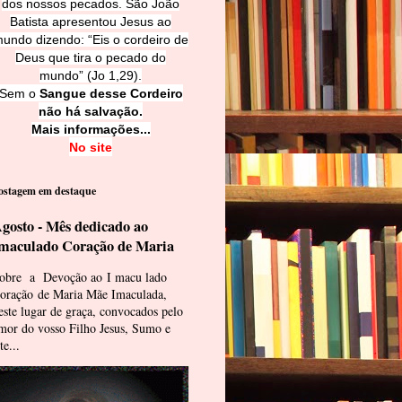
dos nossos pecados. São João
Batista apresentou Jesus ao
undo dizendo: “Eis o cordeiro de
Deus que tira o pecado do
mundo” (Jo 1,29).
Sem o
Sangue desse Cordeiro
não há salvação.
Mais informações...
No site
ostagem em destaque
gosto - Mês dedicado ao
maculado Coração de Maria
obre a Devoção ao I macu lado
oração de Maria Mãe Imaculada,
este lugar de graça, convocados pelo
mor do vosso Filho Jesus, Sumo e
te...