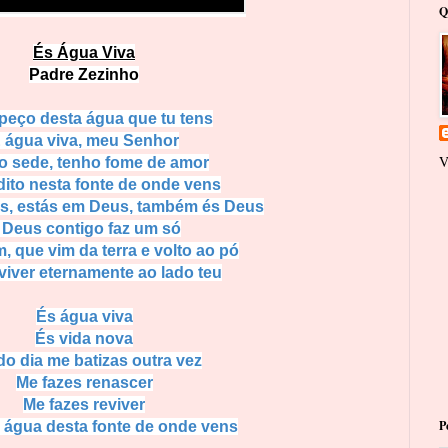
Q
És Água Viva
Padre Zezinho
 peço desta água que tu tens
 água viva, meu Senhor
V
o sede, tenho fome de amor
dito nesta fonte de onde vens
s, estás em Deus, também és Deus
 Deus contigo faz um só
, que vim da terra e volto ao pó
viver eternamente ao lado teu
És água viva
És vida nova
do dia me batizas outra vez
Me fazes renascer
Me fazes reviver
P
 água desta fonte de onde vens