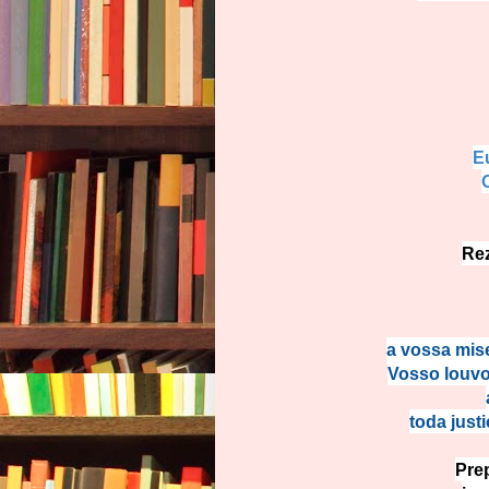
E
Rez
a vossa mis
Vosso louvo
toda just
Pre