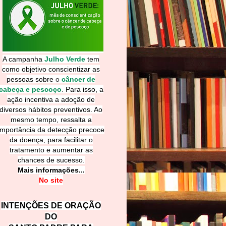
A campanha
Julho Verde
tem
como objetivo conscientizar as
pessoas sobre
o
câncer de
cabeça e pescoço
.
Para isso, a
ação incentiva a adoção de
diversos hábitos preventivos. Ao
mesmo tempo, ressalta a
importância da detecção precoce
da doença, para facilitar o
tratamento e aumentar as
chances de sucesso.
Mais informações...
No site
INTENÇÕES DE ORAÇÃO
DO