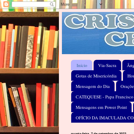
Início
Via-Sacra
Âng
Gotas de Misericórdia
Hom
Mensagem do Dia
Oraçõe
CATEQUESE - Papa Francisco
Mensagens em Power Point
OFÍCIO DA IMACULADA C
quarta-feira, 7 de setembro de 2022