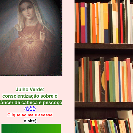
Julho Verde:
conscientização sobre o
câncer de cabeça e pescoço
(
👆👆👆
Clique acima e
a
cesse
o site)