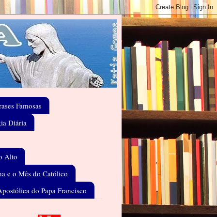
rases Famosas
gia Diária
o Alto
a e o Mês do Católico
Apostólica do Papa Francisco