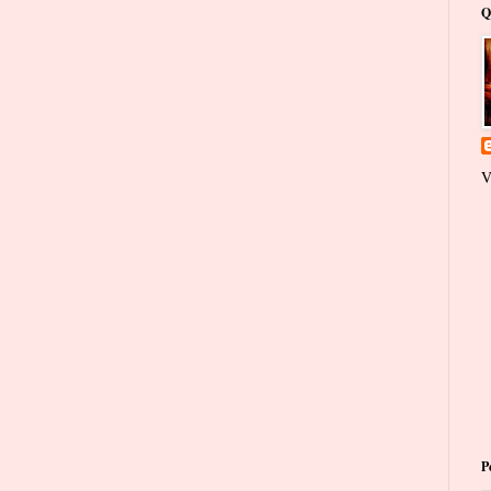
Q
V
P