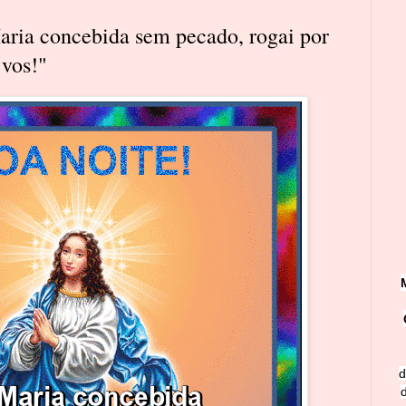
ia concebida sem pecado, rogai por
 vos!"
d