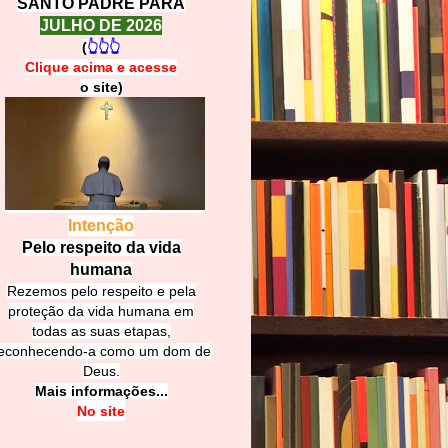
SANTO PADRE PARA
JULHO DE 2026
(
👆👆👆
Clique acima e
a
cesse
o site)
Intenção
Pelo respeito da vida
humana
Rezemos pelo respeito e pela
proteção da vida humana em
todas as suas etapas,
econhecendo-a como um dom de
Deus.
Mais informações...
No site