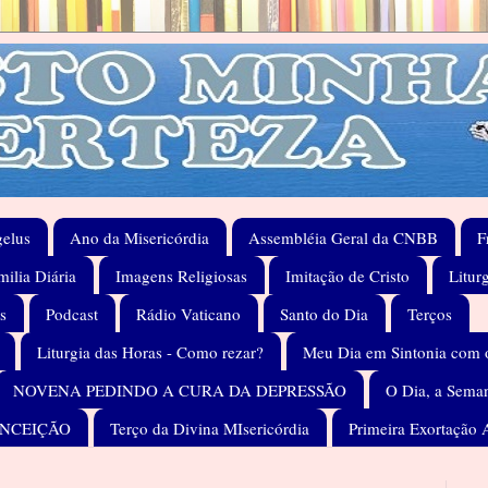
elus
Ano da Misericórdia
Assembléia Geral da CNBB
F
ilia Diária
Imagens Religiosas
Imitação de Cristo
Litur
s
Podcast
Rádio Vaticano
Santo do Dia
Terços
Liturgia das Horas - Como rezar?
Meu Dia em Sintonia com 
NOVENA PEDINDO A CURA DA DEPRESSÃO
O Dia, a Seman
ONCEIÇÃO
Terço da Divina MIsericórdia
Primeira Exortação 