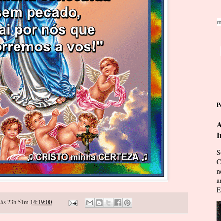
m
P
A
I
S
C
n
a
E
às 23h 51m
14:19:00