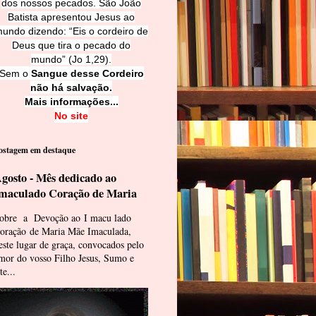
dos nossos pecados. São João
Batista apresentou Jesus ao
undo dizendo: “Eis o cordeiro de
Deus que tira o pecado do
mundo” (Jo 1,29).
Sem o
Sangue desse Cordeiro
não há salvação.
Mais informações...
No site
ostagem em destaque
gosto - Mês dedicado ao
maculado Coração de Maria
obre a Devoção ao I macu lado
oração de Maria Mãe Imaculada,
este lugar de graça, convocados pelo
mor do vosso Filho Jesus, Sumo e
te...