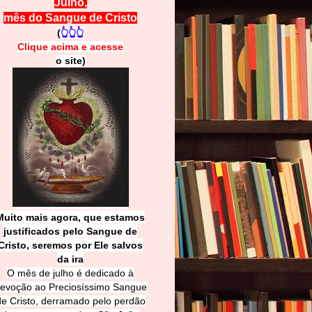
Julho,
mês do Sangue de Cristo
(
👆👆👆
Clique acima e
a
cesse
o site)
Muito mais agora, que estamos
justificados pelo Sangue de
Cri
sto, seremos por Ele salvos
da ira
O mês de julho é dedicado à
evoção ao Preciosíssimo Sangue
de Cristo, derramado pelo perdão