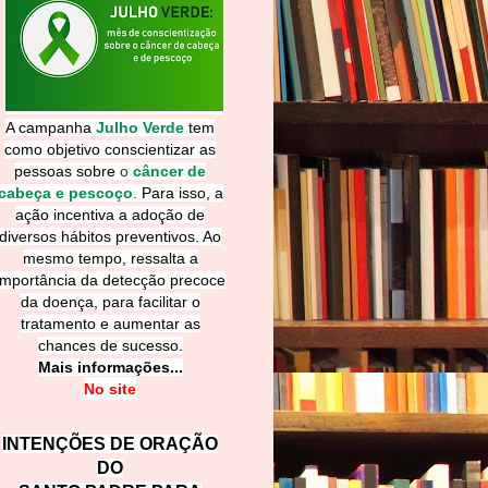
A campanha
Julho Verde
tem
como objetivo conscientizar as
pessoas sobre
o
câncer de
cabeça e pescoço
.
Para isso, a
ação incentiva a adoção de
diversos hábitos preventivos. Ao
mesmo tempo, ressalta a
importância da detecção precoce
da doença, para facilitar o
tratamento e aumentar as
chances de sucesso.
Mais informações...
No site
INTENÇÕES DE ORAÇÃO
DO