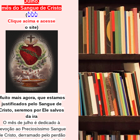
Julho,
mês do Sangue de Cristo
(
👆👆👆
Clique acima e
a
cesse
o site)
Muito mais agora, que estamos
justificados pelo Sangue de
Cri
sto, seremos por Ele salvos
da ira
O mês de julho é dedicado à
evoção ao Preciosíssimo Sangue
de Cristo, derramado pelo perdão