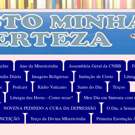
elus
Ano da Misericórdia
Assembléia Geral da CNBB
F
ilia Diária
Imagens Religiosas
Imitação de Cristo
Litur
s
Podcast
Rádio Vaticano
Santo do Dia
Terços
Liturgia das Horas - Como rezar?
Meu Dia em Sintonia com 
NOVENA PEDINDO A CURA DA DEPRESSÃO
O Dia, a Seman
ONCEIÇÃO
Terço da Divina MIsericórdia
Primeira Exortação 