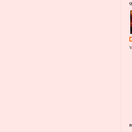
Q
V
P