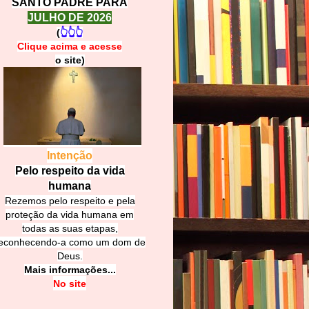
SANTO PADRE PARA
JULHO DE 2026
(
👆👆👆
Clique acima e
a
cesse
o site)
Intenção
Pelo respeito da vida
humana
Rezemos pelo respeito e pela
proteção da vida humana em
todas as suas etapas,
econhecendo-a como um dom de
Deus.
Mais informações...
No site