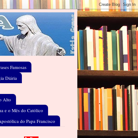
rases Famosas
gia Diária
o Alto
a e o Mês do Católico
Apostólica do Papa Francisco