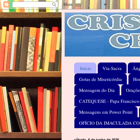
Início
Via-Sacra
Âng
Gotas de Misericórdia
Hom
Mensagem do Dia
Oraçõe
CATEQUESE - Papa Francisco
Mensagens em Power Point
OFÍCIO DA IMACULADA C
sábado, 6 de junho de 2026