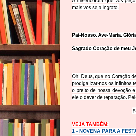
A misericórdia que vos peç
mais vos seja ingrato.
Pai-Nosso, Ave-Mar
ia, Glóri
Sagrado Coração de meu Je
Oh! Deus, que no Coração de 
prodigalizar-nos os infinito
o preito de nossa devoção e
ele o dever de reparação. P
F
VEJA TA
MBÉM:
1 -
NOVENA PARA A FESTA