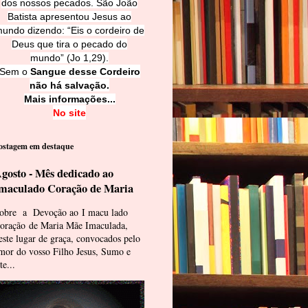
dos nossos pecados. São João
Batista apresentou Jesus ao
undo dizendo: “Eis o cordeiro de
Deus que tira o pecado do
mundo” (Jo 1,29).
Sem o
Sangue desse Cordeiro
não há salvação.
Mais informações...
No site
ostagem em destaque
gosto - Mês dedicado ao
maculado Coração de Maria
obre a Devoção ao I macu lado
oração de Maria Mãe Imaculada,
este lugar de graça, convocados pelo
mor do vosso Filho Jesus, Sumo e
te...