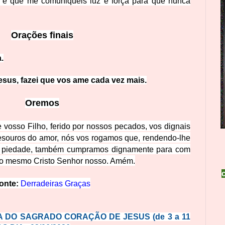
o é que me com
uniqueis luz e força para que nunca
Orações finais
a.
sus, fazei que vo
s ame cada vez mais.
Oremos
vosso Filho, ferido por nossos pecados, vos dignais
s tesouros do amor, nós vos rogamos que, rendendo-lhe
 piedade, també
m cumpramos dignamente para com
elo mesmo Cristo Senhor nosso. Amém.
onte:
Derradeiras Graças
 DO SAGRADO CORAÇÃO DE JESUS (de 3 a 11