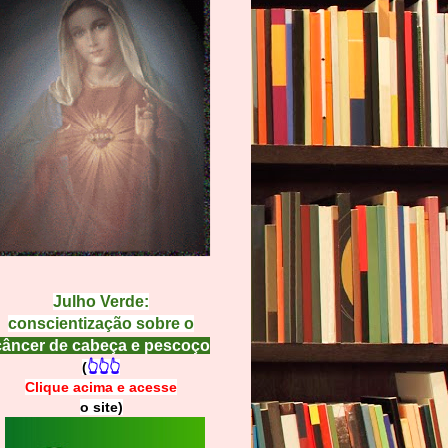
Julho Verde:
conscientização sobre o
câncer de cabeça e pescoço
(
👆👆👆
Clique acima e
a
cesse
o site)