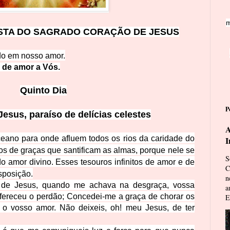
m
STA DO
SAGRADO CORAÇÃO DE JESUS
do em no
sso amor.
 de a
mor a Vós.
Qui
nto Dia
P
Jesus, par
aíso de delícias celestes
A
eano para onde afluem todos os rios da caridade do
I
os de graças que santificam as almas, porque nele se
S
o amor divino. Esses tesouros infinitos de amor e de
C
sposição.
n
o de Jesus, quando me achava na desgraça, vossa
a
ereceu o perdão; Concedei-me a graça de chorar os
E
o vosso amor. Não deixeis, oh! meu Jesus, de ter