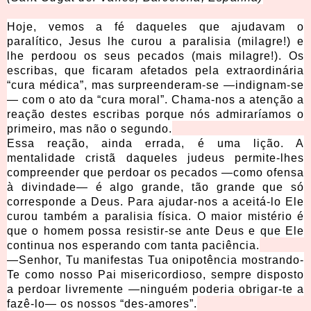
Hoje, vemos a fé daqueles que ajudavam o
paralítico, Jesus lhe curou a paralisia (milagre!) e
lhe perdoou os seus pecados (mais milagre!). Os
escribas, que ficaram afetados pela extraordinária
“cura médica”, mas surpreenderam-se —indignam-se
— com o ato da “cura moral”. Chama-nos a atenção a
reação destes escribas porque nós admiraríamos o
primeiro, mas não o segundo.
Essa reação, ainda errada, é uma lição. A
mentalidade cristã daqueles judeus permite-lhes
compreender que perdoar os pecados —como ofensa
à divindade— é algo grande, tão grande que só
corresponde a Deus. Para ajudar-nos a aceitá-lo Ele
curou também a paralisia física. O maior mistério é
que o homem possa resistir-se ante Deus e que Ele
continua nos esperando com tanta paciência.
—Senhor, Tu manifestas Tua onipotência mostrando-
Te como nosso Pai misericordioso, sempre disposto
a perdoar livremente —ninguém poderia obrigar-te a
fazê-lo— os nossos “des-amores”.