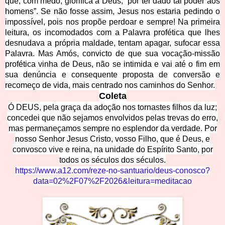
que, com medo, glorifica a Deus, “por ter dado tal poder aos
homens”. Se não fosse assim, Jesus nos estaria pedindo o
impossível, pois nos propõe perdoar e sempre! Na primeira
leitura, os incomodados com a Palavra profética que lhes
desnudava a própria maldade, tentam apagar, sufocar essa
Palavra. Mas Amós, convicto de que sua vocação-missão
profética vinha de Deus, não se intimida e vai até o fim em
sua denúncia e consequente proposta de conversão e
recomeço de vida, mais centrado nos caminhos do Senhor.
Coleta
Ó DEUS, pela graça da adoção nos tornastes filhos da luz;
concedei que não sejamos envolvidos pelas trevas do erro,
mas permaneçamos sempre no esplendor da verdade. Por
nosso Senhor Jesus Cristo, vosso Filho, que é Deus, e
convosco vive e reina, na unidade do Espírito Santo, por
todos os séculos dos séculos.
https://www.a12.com/reze-no-santuario/deus-conosco?
data=02%2F07%2F2026&leitura=meditacao