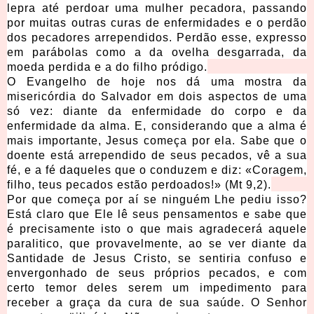
lepra até perdoar uma mulher pecadora, passando
por muitas outras curas de enfermidades e o perdão
dos pecadores arrependidos. Perdão esse, expresso
em parábolas como a da ovelha desgarrada, da
moeda perdida e a do filho pródigo.
O Evangelho de hoje nos dá uma mostra da
misericórdia do Salvador em dois aspectos de uma
só vez: diante da enfermidade do corpo e da
enfermidade da alma. E, considerando que a alma é
mais importante, Jesus começa por ela. Sabe que o
doente está arrependido de seus pecados, vê a sua
fé, e a fé daqueles que o conduzem e diz: «Coragem,
filho, teus pecados estão perdoados!» (Mt 9,2).
Por que começa por aí se ninguém Lhe pediu isso?
Está claro que Ele lê seus pensamentos e sabe que
é precisamente isto o que mais agradecerá aquele
paralitico, que provavelmente, ao se ver diante da
Santidade de Jesus Cristo, se sentiria confuso e
envergonhado de seus próprios pecados, e com
certo temor deles serem um impedimento para
receber a graça da cura de sua saúde. O Senhor