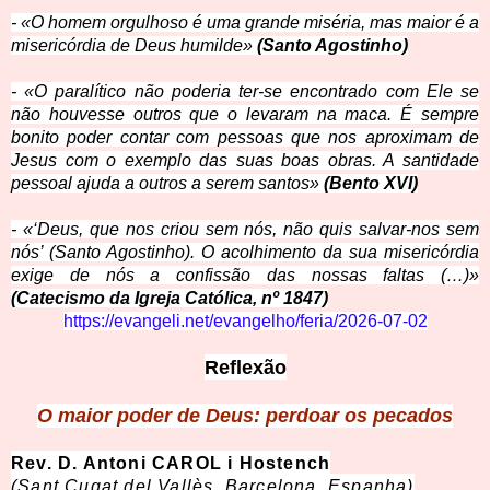
- «O homem orgulhoso é uma grande miséria, mas maior é a
misericórdia de Deus humilde»
(Santo Agostinho)
- «O paralítico não poderia ter-se encontrado com Ele se
não houvesse outros que o levaram na maca. É sempre
bonito poder contar com pessoas que nos aproximam de
Jesus com o exemplo das suas boas obras. A santidade
pessoal ajuda a outros a serem santos»
(Bento XVI)
- «‘Deus, que nos criou sem nós, não quis salvar-nos sem
nós’ (Santo Agostinho). O acolhimento da sua misericórdia
exige de nós a confissão das nossas faltas (…)»
(Catecismo da Igreja Católica, nº 1847)
https://evangeli.net/evangelho/feria/2026-07-02
Reflexão
O maior poder de Deus: perdoar os pecados
Rev. D. Antoni CAROL i Hostench
(Sant Cugat del Vallès, Barcelona, Espanha)