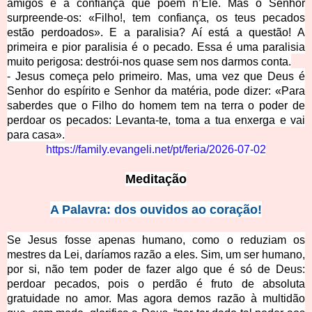
amigos e a confiança que põem n’Ele. Mas o Senhor
surpreende-os: «Filho!, tem confiança, os teus pecados
estão perdoados». E a paralisia? Aí está a questão! A
primeira e pior paralisia é o pecado. Essa é uma paralisia
muito perigosa: destrói-nos quase sem nos darmos conta.
- Jesus começa pelo primeiro. Mas, uma vez que Deus é
Senhor do espírito e Senhor da matéria, pode dizer: «Para
saberdes que o Filho do homem tem na terra o poder de
perdoar os pecados: Levanta-te, toma a tua enxerga e vai
para casa».
https://family.evangeli.net/pt/feria/2026-07-02
Meditação
A Palavra: dos ouvidos ao coração!
Se Jesus fosse apenas humano, como o reduziam os
mestres da Lei, daríamos razão a eles. Sim, um ser humano,
por si, não tem poder de fazer algo que é só de Deus:
perdoar pecados, pois o perdão é fruto de absoluta
gratuidade no amor. Mas agora demos razão à multidão