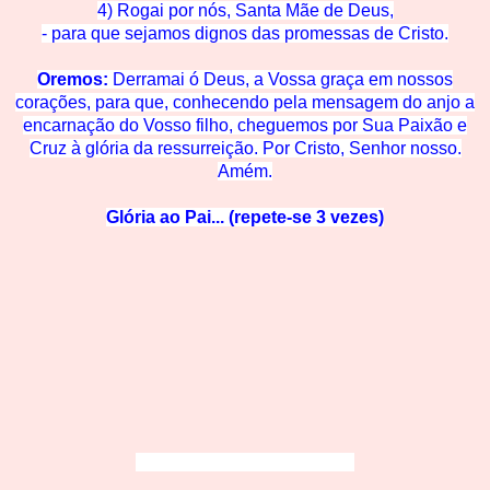
4) Rogai por nós, Santa Mãe de
Deus,
- para que sejamos dignos das promessas de C
risto.
Oremos:
Derramai ó Deus, a Vossa graça em nossos
corações, para que, conhecendo pela mensagem do anjo a
encarnação do Vosso filho, cheguemos
por Su
a Paixão e
Cruz à glória
da ressurreição. Por Cristo, Senhor nosso.
Amém.
Glória ao Pai... (repete-se 3 vezes)