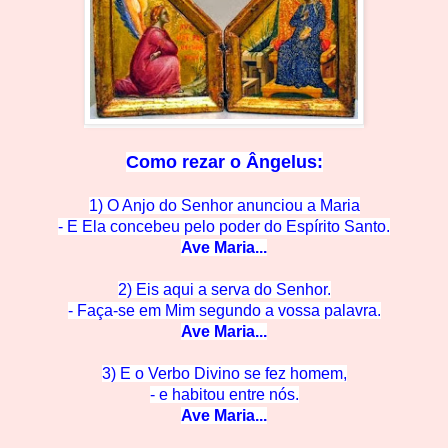
Como rezar o
Ângelus:
1) O Anjo do Senhor anunciou a Maria
- E Ela concebeu pelo po
der do Espírito Santo.
Ave M
aria...
2) Eis aqui a serva do Se
nhor.
- Faça-se em Mim segun
do a vossa palavra.
Ave M
aria...
3) E o Verbo Divino se
fez homem,
- e habitou en
tre nós.
Ave Mar
ia...