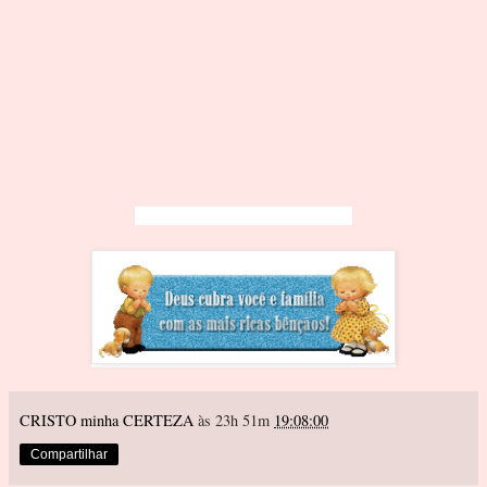
CRISTO minha CERTEZA
às 23h 51m
19:08:00
Compartilhar